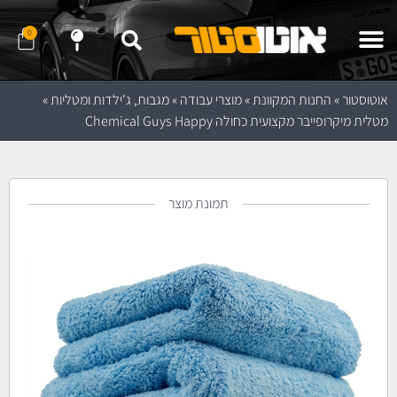
0
שלח לנו הודעה ב- WhatApp
שלח לנו הודעה ב- Telegram
נווט לחנות באמצעות Waze
נווט לחנות באמצעות Google Maps
אוטוסטור
»
החנות המקוונת
»
מוצרי עבודה
»
מגבות, ג'ילדות ומטליות
»
מטלית מיקרופייבר מקצועית כחולה Chemical Guys Happy
תמונת מוצר