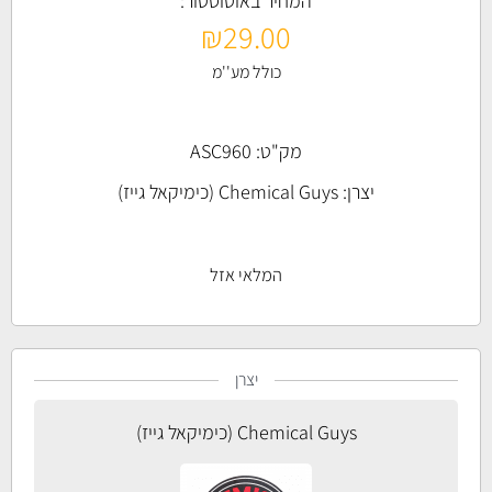
המחיר באוטוסטור:
₪
29.00
כולל מע''מ
מק"ט: ASC960
יצרן:
Chemical Guys (כימיקאל גייז)
המלאי אזל
יצרן
Chemical Guys (כימיקאל גייז)