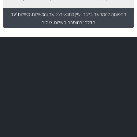
התמונות להמחשה בלבד.
עיין בתנאי הרכישה והמשלוח
. משלוח 'עד
הדלת' בתוספת תשלום. ט.ל.ח
משלוח מהיר
באמצעות צ'יטה
משלוחים
יותר מ- 500 מסנני שמן, אוויר, דלק וקבינה
מחלקת המסננים שלנו עשירה וכוללת מסננים מקוריים ומסננים של MANN
ו- MAHLE גרמניה