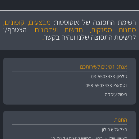
מקצועיות
מחירים
הוגנים
ושירות מצויין
רשימת התפוצה של אוטוסטור:
מבצעים, קופונים,
והיצע מוצרים איכותי
מתנות מפנקות, חדשות ועדכונים.
הצטרף/י
לרשימת התפוצה שלנו ונהיה בקשר
.
אנחנו זמינים לשירותכם
טלפון: 03-5503433
ווטסאפ: 058-5503433
ביטול עיסקה
החנות
בצלאל 6 חולון
ראשון, שלישי, רביעי וחמישי 09:00 עד 18:00