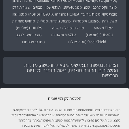
Liqui Moly (ליקווי מולי)
Motul (מוטול)
RainX
Renault (רנו)
נורות הלוגן
מוצרי ווקס לרכב
שמני מנוע 10W40
תוספי שמן
מצתים
צינורות דלק
מוצרי ניקוי וטיפוח עור ובד
HONDA (הונדה)
TOYOTA (טויוטה)
מסנני שמן
מצתי להט
Castrol (קסטרול)
מגבות, ג'ילדות ומטליות
מחזיקי מפתחות
MANN Filter
מיכלים ומיכלי הקצפה
PHILIPS (פיליפס)
SUBARU (סובארו)
MAZDA (מאזדה)
מוצרי שמפו לרכב
Steel Shield (סטיל שילד)
מחזיקי מפתחות
הצהרת נגישות, תנאי שימוש באתר ורכישה, מדניות
המשלוחים, החזרת מוצרים, ביטול הזמנה ומדניות
הפרטיות
הסכמה לקובצי עוגיות
מזהים אנונימיים וטכנולוגיות עוגיות מסייעות לנו ולנותני השירות שלנו להתאים באופן אישי
ולשפר את חוויית השימוש שלך באתר ובחנות המקוונת. אי הסכמה או ביטול הסכמה לשימוש
בקבצי עוגיות עלולים להשפיע לרעה על תכונות ופונקציות מסוימות באתר. בהחלטתך
להסכים לשימוש בקבצי עוגיות אתה מאשר לטכנולוגיות אלו לאסוף מידע מהמכשיר