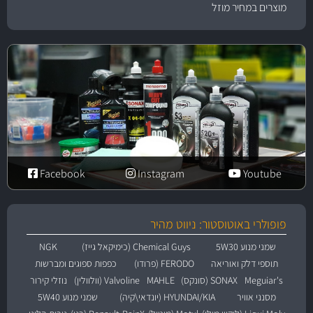
מוצרים במחיר מוזל
Facebook
Instagram
Youtube
פופולרי באוטוסטור: ניווט מהיר
שמני מנוע 5W30
Chemical Guys (כימיקאל גייז)
NGK
תוספי דלק ואוריאה
FERODO (פרודו)
כפפות ספוגים ומברשות
Meguiar's
SONAX (סונקס)
MAHLE
Valvoline (וולוולין)
נוזלי קירור
מסנני אוויר
HYUNDAI/KIA (יונדאי\קיה)
שמני מנוע 5W40