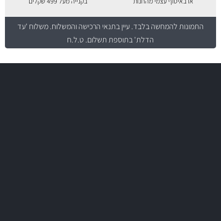
או באיסוף עצמי מהחנות
בקנייה מעל 499 שקלים
התמונות להמחשה בלבד.
עיין בתנאי הרכישה והמשלוח
. משלוח 'עד
הדלת' בתוספת תשלום. ט.ל.ח
משלוח מהיר
באמצעות צ'יטה
משלוחים
יותר מ- 500 מסנני שמן, אוויר, דלק וקבינה
מחלקת המסננים שלנו עשירה וכוללת מסננים מקוריים ומסננים של MANN
ו- MAHLE גרמניה