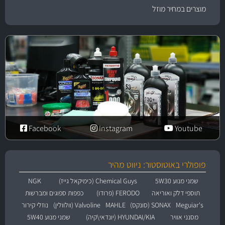
מוצרים במחיר מוזל
Facebook
Instagram
Youtube
פופולרי באוטוסטור: ניווט מהיר
שמני מנוע 5W30
Chemical Guys (כימיקאל גייז)
NGK
תוספי דלק ואוריאה
FERODO (פרודו)
כפפות ספוגים ומברשות
Meguiar's
SONAX (סונקס)
MAHLE
Valvoline (וולוולין)
נוזלי קירור
מסנני אוויר
HYUNDAI/KIA (יונדאי\קיה)
שמני מנוע 5W40