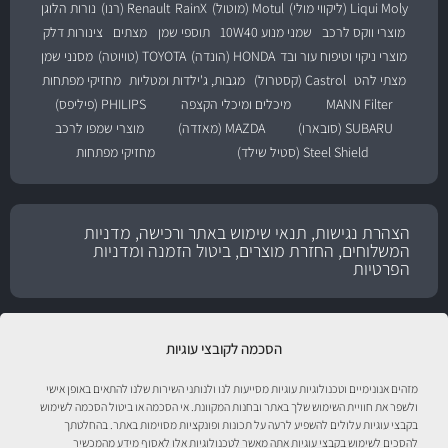
Liqui Moly (ליקווי מולי)
Motul (מוטול)
RainX
Renault (רנו)
נורות הלוגן
מוצרי ווקס לרכב
שמני מנוע 10W40
תוספי שמן
מצתים
צינורות דלק
מוצרי ניקוי וטיפוח עור ובד
HONDA (הונדה)
TOYOTA (טויוטה)
מסנני שמן
מצתי להט
Castrol (קסטרול)
מגבות, ג'ילדות ומטליות
מחזיקי מפתחות
MANN Filter
מיכלים ומיכלי הקצפה
PHILIPS (פיליפס)
SUBARU (סובארו)
MAZDA (מאזדה)
מוצרי שמפו לרכב
Steel Shield (סטיל שילד)
מחזיקי מפתחות
הצהרת נגישות, תנאי שימוש באתר ורכישה, מדניות
המשלוחים, החזרת מוצרים, ביטול הזמנה ומדניות
הפרטיות
הסכמה לקובצי עוגיות
מזהים אנונימיים וטכנולוגיות עוגיות מסייעות לנו ולנותני השירות שלנו להתאים באופן אישי
ולשפר את חוויית השימוש שלך באתר ובחנות המקוונת. אי הסכמה או ביטול הסכמה לשימוש
בקבצי עוגיות עלולים להשפיע לרעה על תכונות ופונקציות מסוימות באתר. בהחלטתך
להסכים לשימוש בקבצי עוגיות אתה מאשר לטכנולוגיות אלו לאסוף מידע מהמכשיר