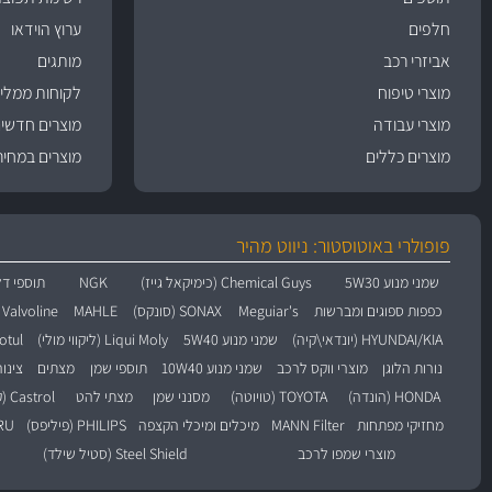
חלפים
ערוץ הוידאו
אביזרי רכב
מותגים
מוצרי טיפוח
לקוחות ממליצ
מוצרי עבודה
מוצרים חדשי
מוצרים כללים
מוצרים במחיר
פופולרי באוטוסטור: ניווט מהיר
שמני מנוע 5W30
Chemical Guys (כימיקאל גייז)
NGK
תוספי דל
כפפות ספוגים ומברשות
Meguiar's
SONAX (סונקס)
MAHLE
Valvoline (וולוולין)
HYUNDAI/KIA (יונדאי\קיה)
שמני מנוע 5W40
Liqui Moly (ליקווי מולי)
Motul (מו
נורות הלוגן
מוצרי ווקס לרכב
שמני מנוע 10W40
תוספי שמן
מצתים
צינו
HONDA (הונדה)
TOYOTA (טויוטה)
מסנני שמן
מצתי להט
Castrol (קסטרול)
מחזיקי מפתחות
MANN Filter
מיכלים ומיכלי הקצפה
PHILIPS (פיליפס)
BARU
מוצרי שמפו לרכב
Steel Shield (סטיל שילד)