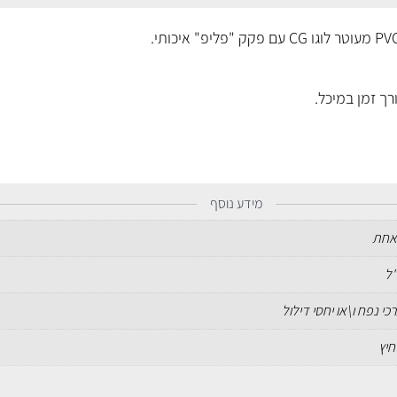
רך זמן במיכל.
מידע נוסף
אחת
כי נפח ו\או יחסי דילול
חיץ