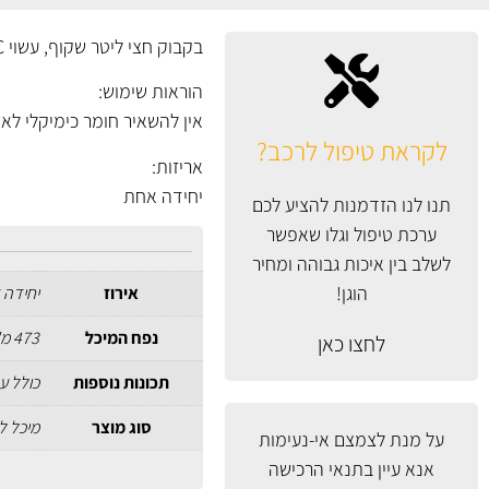
בקבוק חצי ליטר שקוף, עשוי PVC מעוטר לוגו CG עם פקק "פליפ" איכותי.
הוראות שימוש:
אין להשאיר חומר כימיקלי לאו
לקראת טיפול לרכב?
אריזות:
יחידה אחת
תנו לנו הזדמנות להציע לכם
ערכת טיפול וגלו שאפשר
לשלב בין איכות גבוהה ומחיר
הוגן!
אירוז
יחידה 
נפח המיכל
473 מ"ל
לחצו כאן
תכונות נוספות
כולל ער
סוג מוצר
מיכל ל
על מנת לצמצם אי-נעימות
אנא עיין
בתנאי הרכישה