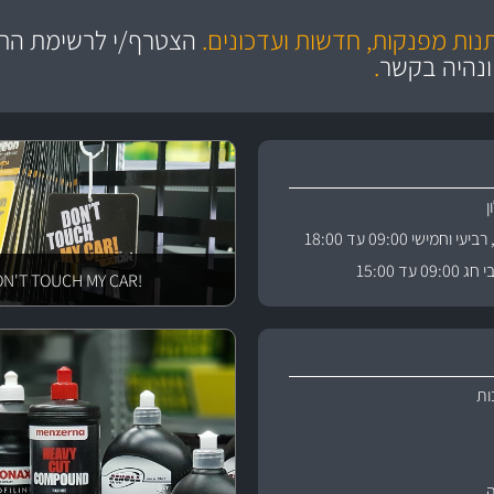
מקצועיות
יותר מ- 400 מוצרי טיפוח לרכב
מחלקת המסננים שלנו עשירה וכוללת מסננים מקוריים ומסננים של MANN ו- MAHLE
ושירות מצויין
בקרו במחלקת מוצרי טיפוח 
תנות מפנקות, חדשות ועדכונים.
הצטרף/י לרשימת התפ
ניה
והי
ונהיה בקשר
.
וחמישי 09:00 עד 18:00
 עד 15:00
!DON'T TOUCH MY CAR
ות