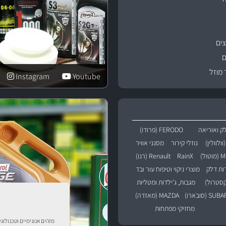
ים
ם
 מוזל
Instagram
Youtube
ק ואוריאה
FERODO (פרודו)
נוזלי קירור
מסנני אוויר
טול)
RainX
Renault (רנו)
רות דלק
מוצרי ניקוי וטיפוח עור ובד
מגבות, ג'ילדות ומטליות
SU (סובארו)
MAZDA (מאזדה)
מחזיקי מפתחות
מזהים אנונימיים וטכנולוג