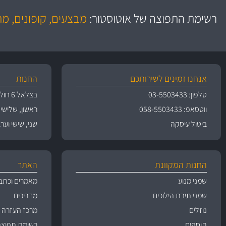
משלוח מהיר
יותר מ- 500 מסנני שמן, אוויר, דלק וקבינה
כותיות במחיר
באמצעות צ'יטה
רשימת התפוצה של אוטוסטור:
מבצעים, קופונים, מ
משלוחים
גרמ
אנחנו זמינים לשירותכם
החנות
טלפון: 03-5503433
בצלאל 6 חולון
ווטסאפ: 058-5503433
ראשון, שלישי, רביעי 
ביטול עיסקה
שני, שישי וערבי חג 09:00
החנות המקוונת
האתר
שמני מנוע
מאמרים וכתב
שמני תיבת הילוכים
מדריכים
נוזלים
מרכז העזרה
תוספים
רשימת תפוצה