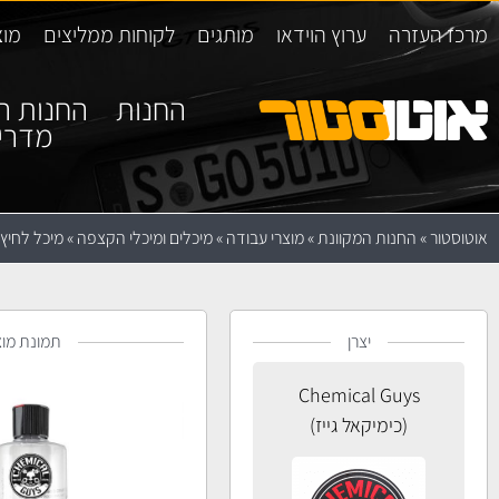
מרכז העזרה
ערוץ הוידאו
מותגים
לקוחות ממליצים
מוצ
החנות
החנות ה
מדרי
אוטוסטור
»
החנות המקוונת
»
מוצרי עבודה
»
מיכלים ומיכלי הקצפה
»
מיכל לחיץ hemical Guys 0.5L
יצרן
תמונת מוצ
Chemical Guys
(כימיקאל גייז)