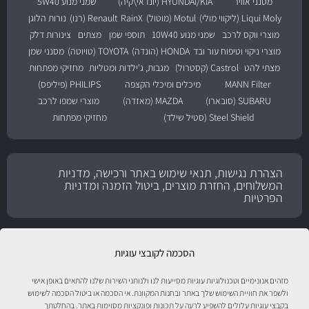
מסנני אוויר
HYUNDAI/KIA (יונדאי\קיה)
שמני מנוע 5W40
Liqui Moly (ליקווי מולי)
Motul (מוטול)
RainX
Renault (רנו)
נורות הלוגן
מוצרי ווקס לרכב
שמני מנוע 10W40
תוספי שמן
מצתים
צינורות דלק
מוצרי ניקוי וטיפוח עור ובד
HONDA (הונדה)
TOYOTA (טויוטה)
מסנני שמן
מצתי להט
Castrol (קסטרול)
מגבות, ג'ילדות ומטליות
מחזיקי מפתחות
MANN Filter
מיכלים ומיכלי הקצפה
PHILIPS (פיליפס)
SUBARU (סובארו)
MAZDA (מאזדה)
מוצרי שמפו לרכב
Steel Shield (סטיל שילד)
מחזיקי מפתחות
הצהרת נגישות, תנאי שימוש באתר ורכישה, מדניות
המשלוחים, החזרת מוצרים, ביטול הזמנה ומדניות
הפרטיות
הסכמה לקובצי עוגיות
מזהים אנונימיים וטכנולוגיות עוגיות מסייעות לנו ולנותני השירות שלנו להתאים באופן אישי
ולשפר את חוויית השימוש שלך באתר ובחנות המקוונת. אי הסכמה או ביטול הסכמה לשימוש
בקבצי עוגיות עלולים להשפיע לרעה על תכונות ופונקציות מסוימות באתר. בהחלטתך