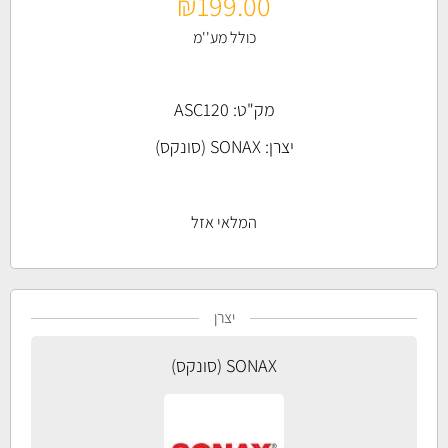
₪
199.00
כולל מע''מ
מק"ט: ASC120
יצרן:
SONAX (סונקס)
המלאי אזל
יצרן
SONAX (סונקס)