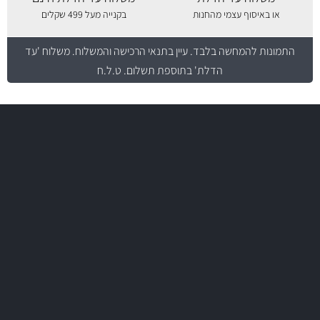
או באיסוף עצמי מהחנות
בקנייה מעל 499 שקלים
התמונות להמחשה בלבד.
עיין בתנאי הרכישה והמשלוח
. משלוח 'עד
הדלת' בתוספת תשלום. ט.ל.ח
משלוח מהיר
באמצעות צ'יטה
משלוחים
יותר מ- 500 מסנני שמן, אוויר, דלק וקבינה
מחלקת המסננים שלנו עשירה וכוללת מסננים מקוריים ומסננים של MANN
ו- MAHLE גרמניה