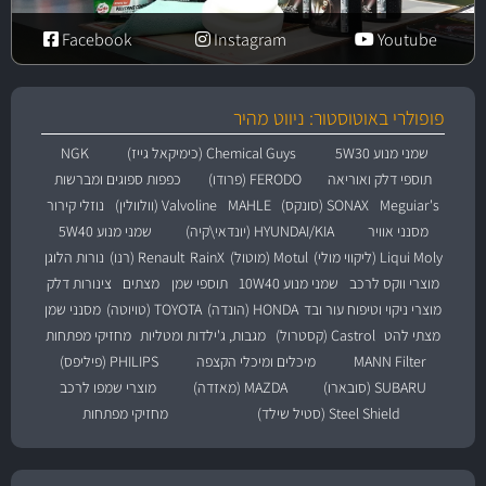
Facebook
Instagram
Youtube
פופולרי באוטוסטור: ניווט מהיר
שמני מנוע 5W30
Chemical Guys (כימיקאל גייז)
NGK
תוספי דלק ואוריאה
FERODO (פרודו)
כפפות ספוגים ומברשות
Meguiar's
SONAX (סונקס)
MAHLE
Valvoline (וולוולין)
נוזלי קירור
מסנני אוויר
HYUNDAI/KIA (יונדאי\קיה)
שמני מנוע 5W40
Liqui Moly (ליקווי מולי)
Motul (מוטול)
RainX
Renault (רנו)
נורות הלוגן
מוצרי ווקס לרכב
שמני מנוע 10W40
תוספי שמן
מצתים
צינורות דלק
מוצרי ניקוי וטיפוח עור ובד
HONDA (הונדה)
TOYOTA (טויוטה)
מסנני שמן
מצתי להט
Castrol (קסטרול)
מגבות, ג'ילדות ומטליות
מחזיקי מפתחות
MANN Filter
מיכלים ומיכלי הקצפה
PHILIPS (פיליפס)
SUBARU (סובארו)
MAZDA (מאזדה)
מוצרי שמפו לרכב
Steel Shield (סטיל שילד)
מחזיקי מפתחות