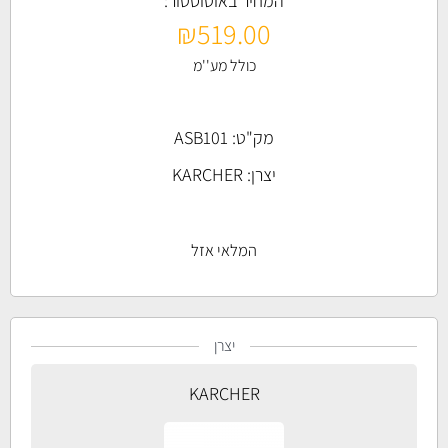
המחיר באוטוסטור:
₪
519.00
כולל מע''מ
מק"ט: ASB101
יצרן:
KARCHER
המלאי אזל
יצרן
KARCHER