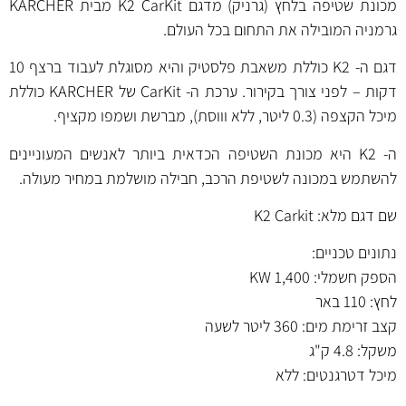
מכונת שטיפה בלחץ (גרניק) מדגם K2 CarKit מבית KARCHER
גרמניה המובילה את התחום בכל העולם.
דגם ה- K2 כוללת משאבת פלסטיק והיא מסוגלת לעבוד ברצף 10
דקות – לפני צורך בקירור. ערכת ה- CarKit של KARCHER כוללת
מיכל הקצפה (0.3 ליטר, ללא וווסת), מברשת ושמפו מקציף.
ה- K2 היא מכונת השטיפה הכדאית ביותר לאנשים המעוניינים
להשתמש במכונה לשטיפת הרכב, חבילה מושלמת במחיר מעולה.
שם דגם מלא: K2 Carkit
נתונים טכניים:
הספק חשמלי: 1,400 KW
לחץ: 110 באר
קצב זרימת מים: 360 ליטר לשעה
משקל: 4.8 ק"ג
מיכל דטרגנטים: ללא