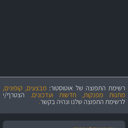
משלוח מהיר
באמצעות צ'יטה
משלוחים
יותר מ- 500 מסנני שמן, אוויר, דלק וקבינה
מחלקת המסננים שלנו עשירה וכוללת מסננים מקוריים ומסננים של MANN
ו- MAHLE גרמניה
מקצועיות
מחירים
הוגנים
ושירות מצויין
רשימת התפוצה של אוטוסטור:
מבצעים, קופונים,
והיצע מוצרים איכותי
מתנות מפנקות, חדשות ועדכונים.
הצטרף/י
לרשימת התפוצה שלנו ונהיה בקשר
.