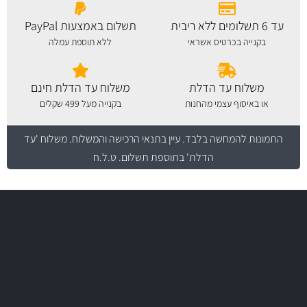
עד 6 תשלומים ללא ריבית
תשלום באמצעות PayPal
בקנייה בכרטיס אשראי
ללא תוספת עמלה
משלוח עד הדלת
משלוח עד הדלת חינם
או באיסוף עצמי מהחנות
בקנייה מעל 499 שקלים
התמונות להמחשה בלבד.
עיין בתנאי הרכישה והמשלוח
. משלוח 'עד
הדלת' בתוספת תשלום. ט.ל.ח
משלוח מהיר
באמצעות צ'יטה
יותר מ- 400 מוצרי טיפוח לרכב
משלוחים