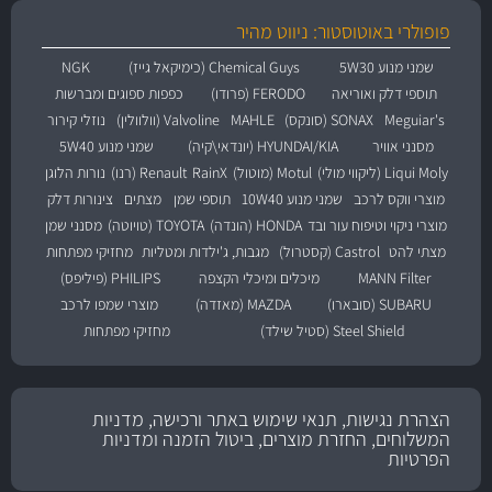
פופולרי באוטוסטור: ניווט מהיר
שמני מנוע 5W30
Chemical Guys (כימיקאל גייז)
NGK
תוספי דלק ואוריאה
FERODO (פרודו)
כפפות ספוגים ומברשות
Meguiar's
SONAX (סונקס)
MAHLE
Valvoline (וולוולין)
נוזלי קירור
מסנני אוויר
HYUNDAI/KIA (יונדאי\קיה)
שמני מנוע 5W40
Liqui Moly (ליקווי מולי)
Motul (מוטול)
RainX
Renault (רנו)
נורות הלוגן
מוצרי ווקס לרכב
שמני מנוע 10W40
תוספי שמן
מצתים
צינורות דלק
מוצרי ניקוי וטיפוח עור ובד
HONDA (הונדה)
TOYOTA (טויוטה)
מסנני שמן
מצתי להט
Castrol (קסטרול)
מגבות, ג'ילדות ומטליות
מחזיקי מפתחות
MANN Filter
מיכלים ומיכלי הקצפה
PHILIPS (פיליפס)
SUBARU (סובארו)
MAZDA (מאזדה)
מוצרי שמפו לרכב
Steel Shield (סטיל שילד)
מחזיקי מפתחות
הצהרת נגישות, תנאי שימוש באתר ורכישה, מדניות
המשלוחים, החזרת מוצרים, ביטול הזמנה ומדניות
הפרטיות