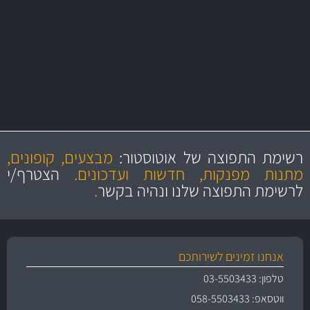
MAN
בקרו במחלקת מוצרי טיפוח הרכב שלנו עם היצע עשיר, מקצועי ועם תגי
מחיר מעולים!
מקצועיות
מחירים
הוגנים
ושירות מצויין
רשימת התפוצה של אוטוסטור:
מבצעים, קופונים,
והיצע מוצרים איכותי
מתנות מפנקות, חדשות ועדכונים.
הצטרף/י
לרשימת התפוצה שלנו ונהיה בקשר
.
אנחנו זמינים לשירותכם
טלפון: 03-5503433
ווטסאפ: 058-5503433