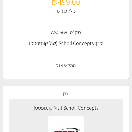
₪
499.00
כולל מע''מ
מק"ט: ASC669
יצרן:
Scholl Concepts (שול קונספטס)
המלאי אזל
יצרן
Scholl Concepts (שול קונספטס)