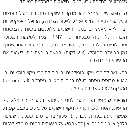
טכנולוגיית החלפת-צבע, לניקוי חישוקים מלוכלכים במיוחד.
ה- RIM7 של Scholl הוא מנקה חישוקים מתקדם, נטול חומצות
ובעל טכנולוגיית החלפת-צבע לייעול העבודה, הפועל באפקטיביות
רבה וללא מאמץ גם בניקוי חישוקים מלוכלכים במיוחד. הצמיגות
הגבוהה של הנוזל מבטיחה שה- RIM7 ייצמד למשטח המטופל
וטכנולוגיית החלפת-הצבע תמיר את צבע הנוזל לסגול לאחר שחלף
זמן הפעולה המומלץ (2-3 דקות) ותבשר כי כעת ניתן לשטוף את
החישוקים בזרם מים.
בהשוואה לחומרי ניקוי פופולריים ובייחוד לחומרי ניקוי חומציים, ה-
RIM7 מבוסס נוסחה בעלת רמת חומציות ניטרלית (pH-neutral)
המנקה ללא פגישה בחישוקים.
הוראות שימוש: נער היטב לפני השימוש. רסס לכיסוי מלא של
החישוק, המתן 2-3 דקות (לניקוי חישוקים מלוכלכים במצב קיצוני,
שפשף מעט בעזרת מברשת) ושטוף בזרם מים ממכונת שטיפה
בלחץ או צינור גינה. אין להשתמש על חישוקים חמים. מומלץ לנסות