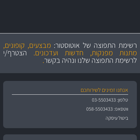
מחלקת המסננים שלנו עשירה וכוללת מסננים מקוריים ומסננים של MANN
ו- MAHLE גרמניה
מקצועיות
מחירים
הוגנים
ושירות מצויין
רשימת התפוצה של אוטוסטור:
מבצעים, קופונים,
והיצע מוצרים איכותי
מתנות מפנקות, חדשות ועדכונים.
הצטרף/י
לרשימת התפוצה שלנו ונהיה בקשר
.
אנחנו זמינים לשירותכם
טלפון: 03-5503433
ווטסאפ: 058-5503433
ביטול עיסקה