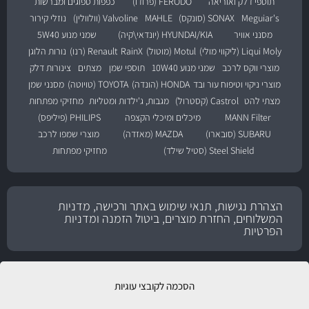
תוספי דלק ואוריאה
FERODO (פרודו)
כפפות ספוגים ומברשות
Meguiar's
SONAX (סונקס)
MAHLE
Valvoline (וולוולין)
נוזלי קירור
מסנני אוויר
HYUNDAI/KIA (יונדאי\קיה)
שמני מנוע 5W40
Liqui Moly (ליקווי מולי)
Motul (מוטול)
RainX
Renault (רנו)
נורות הלוגן
מוצרי ווקס לרכב
שמני מנוע 10W40
תוספי שמן
מצתים
צינורות דלק
מוצרי ניקוי וטיפוח עור ובד
HONDA (הונדה)
TOYOTA (טויוטה)
מסנני שמן
מצתי להט
Castrol (קסטרול)
מגבות, ג'ילדות ומטליות
מחזיקי מפתחות
MANN Filter
מיכלים ומיכלי הקצפה
PHILIPS (פיליפס)
SUBARU (סובארו)
MAZDA (מאזדה)
מוצרי שמפו לרכב
Steel Shield (סטיל שילד)
מחזיקי מפתחות
הצהרת נגישות, תנאי שימוש באתר ורכישה, מדניות
המשלוחים, החזרת מוצרים, ביטול הזמנה ומדניות
הפרטיות
הסכמה לקובצי עוגיות