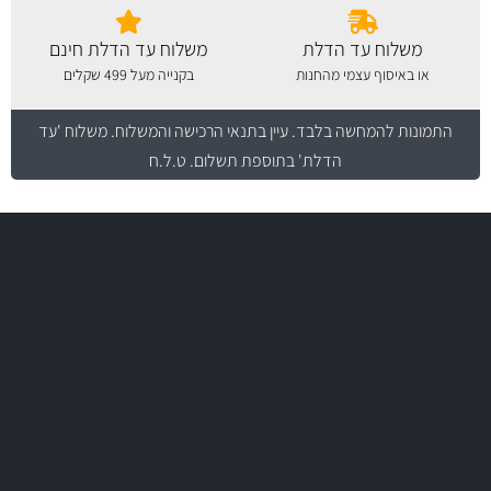
משלוח עד הדלת
משלוח עד הדלת חינם
או באיסוף עצמי מהחנות
בקנייה מעל 499 שקלים
התמונות להמחשה בלבד.
עיין בתנאי הרכישה והמשלוח
. משלוח 'עד
הדלת' בתוספת תשלום. ט.ל.ח
משלוח מהיר
באמצעות צ'יטה
משלוחים
יותר מ- 500 מסנני שמן, אוויר, דלק וקבינה