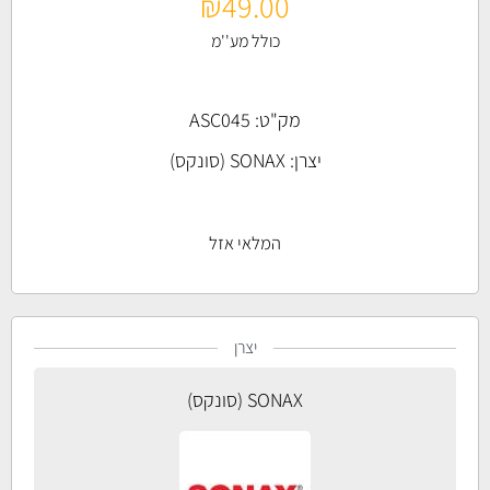
₪
49.00
כולל מע''מ
מק"ט: ASC045
יצרן:
SONAX (סונקס)
המלאי אזל
יצרן
SONAX (סונקס)