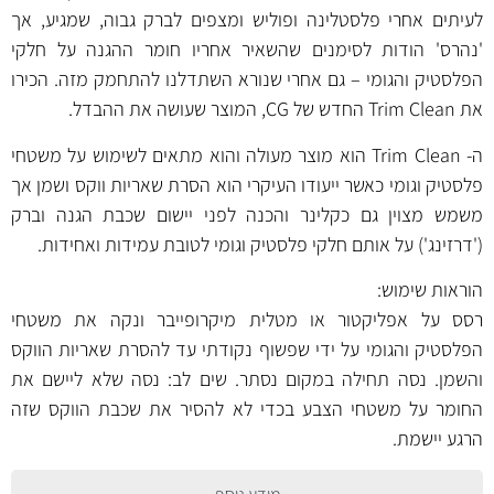
לעיתים אחרי פלסטלינה ופוליש ומצפים לברק גבוה, שמגיע, אך
'נהרס' הודות לסימנים שהשאיר אחריו חומר ההגנה על חלקי
הפלסטיק והגומי – גם אחרי שנורא השתדלנו להתחמק מזה. הכירו
את Trim Clean החדש של CG, המוצר שעושה את ההבדל.
ה- Trim Clean הוא מוצר מעולה והוא מתאים לשימוש על משטחי
פלסטיק וגומי כאשר ייעודו העיקרי הוא הסרת שאריות ווקס ושמן אך
משמש מצוין גם כקלינר והכנה לפני יישום שכבת הגנה וברק
('דרזינג') על אותם חלקי פלסטיק וגומי לטובת עמידות ואחידות.
הוראות שימוש:
רסס על אפליקטור או מטלית מיקרופייבר ונקה את משטחי
הפלסטיק והגומי על ידי שפשוף נקודתי עד להסרת שאריות הווקס
והשמן. נסה תחילה במקום נסתר. שים לב: נסה שלא ליישם את
החומר על משטחי הצבע בכדי לא להסיר את שכבת הווקס שזה
הרגע יישמת.