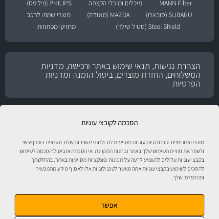
MANN Filter
מיכלים ומיכלי הקצפה
PHILIPS (פיליפס)
SUBARU (סובארו)
MAZDA (מאזדה)
מוצרי שמפו לרכב
Steel Shield (סטיל שילד)
מחזיקי מפתחות
הצהרת נגישות, תנאי שימוש באתר ורכישה, מדניות
המשלוחים, החזרת מוצרים, ביטול הזמנה ומדניות
הפרטיות
הסכמה לקובצי עוגיות
מזהים אנונימיים וטכנולוגיות עוגיות מסייעות לנו ולנותני השירות שלנו להתאים באופן אישי
ולשפר את חוויית השימוש שלך באתר ובחנות המקוונת. אי הסכמה או ביטול הסכמה לשימוש
בקבצי עוגיות עלולים להשפיע לרעה על תכונות ופונקציות מסוימות באתר. בהחלטתך
להסכים לשימוש בקבצי עוגיות אתה מאשר לטכנולוגיות אלו לאסוף מידע מהמכשיר
טיפול לרכב עם אוטוסטור!
ומהדפדפן שלך.
אפשר