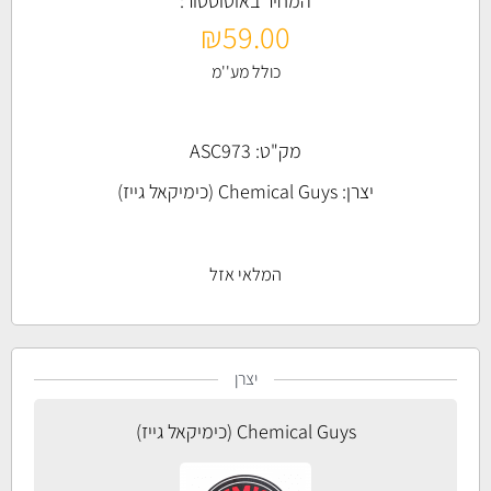
המחיר באוטוסטור:
₪
59.00
כולל מע''מ
מק"ט: ASC973
יצרן:
Chemical Guys (כימיקאל גייז)
המלאי אזל
יצרן
Chemical Guys (כימיקאל גייז)