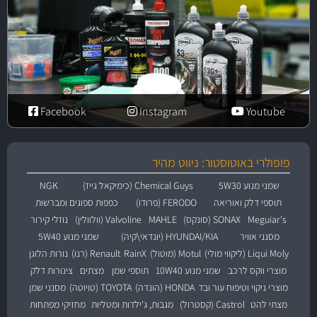
Facebook
Instagram
Youtube
פופולרי באוטוסטור: ניווט מהיר
שמני מנוע 5W30
Chemical Guys (כימיקאל גייז)
NGK
תוספי דלק ואוריאה
FERODO (פרודו)
כפפות ספוגים ומברשות
Meguiar's
SONAX (סונקס)
MAHLE
Valvoline (וולוולין)
נוזלי קירור
מסנני אוויר
HYUNDAI/KIA (יונדאי\קיה)
שמני מנוע 5W40
Liqui Moly (ליקווי מולי)
Motul (מוטול)
RainX
Renault (רנו)
נורות הלוגן
מוצרי ווקס לרכב
שמני מנוע 10W40
תוספי שמן
מצתים
צינורות דלק
מוצרי ניקוי וטיפוח עור ובד
HONDA (הונדה)
TOYOTA (טויוטה)
מסנני שמן
מצתי להט
Castrol (קסטרול)
מגבות, ג'ילדות ומטליות
מחזיקי מפתחות