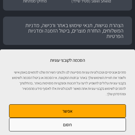
Steel Shield (סטיל שילד)
מחזיקי מפתחות
הצהרת נגישות, תנאי שימוש באתר ורכישה, מדניות
המשלוחים, החזרת מוצרים, ביטול הזמנה ומדניות
הפרטיות
הסכמה לקובצי עוגיות
מזהים אנונימיים וטכנולוגיות עוגיות מסייעות לנו ולנותני השירות שלנו להתאים באופן אישי
ולשפר את חוויית השימוש שלך באתר ובחנות המקוונת. אי הסכמה או ביטול הסכמה לשימוש
בקבצי עוגיות עלולים להשפיע לרעה על תכונות ופונקציות מסוימות באתר. בהחלטתך
להסכים לשימוש בקבצי עוגיות אתה מאשר לטכנולוגיות אלו לאסוף מידע מהמכשיר
טיפול לרכב עם אוטוסטור!
ומהדפדפן שלך.
אפשר
חסום
אוטוסטור - ספורט מוטורי, חלקי חילוף, אביזרים, שמנים, נוזלים, חומרי עבודה ומוצרי
טיפוח לרכב. התמונות להמחשה בלבד. ט.ל.ח. מבית
מ.ה אוטומדיה.