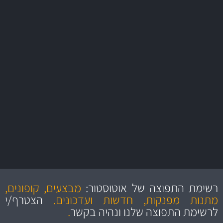
משלוח מהיר
באמצעות צ'יטה
משלוחים
יותר מ- 500 מסנני שמן, אוויר, דלק וקבינה
מחלקת המסננים שלנו עשירה וכוללת מסננים מקוריים ומסננים של MANN
ו- MAHLE גרמניה
מקצועיות
מחירים
הוגנים
ושירות מצויין
רשימת התפוצה של אוטוסטור:
מבצעים, קופונים,
והיצע מוצרים איכותי
מתנות מפנקות, חדשות ועדכונים.
הצטרף/י
לרשימת התפוצה שלנו ונהיה בקשר
.