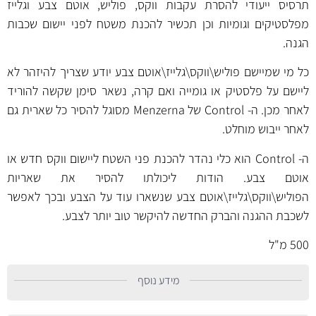
תרסיס ייעודי להסרת עקבות ווקס, פוליש, אוטם צבע וגלייז
מפלסטיקים וגומיות וכן תכשיר להכנת משטח לפני יישום שכבות
הגנה.
כל מי שמיישם פוליש\ווקס\גלייז\אוטם צבע יודע שצריך להיזהר לא
ליישם על פלסטיק או גומייה ואם קרה, נשאר סימן שקשה להוריד
לאחר מכן. ה- Control של Menzerna מסוגל להסיר כל שארית גם
לאחר ייבוש מוחלט.
ה- Control הוא כלי נהדר להכנת פני השטח ליישום ווקס חדש או
אוטם צבע. הודות ליכולתו להסיר את שאריות
הפוליש\ווקס\גלייז\אוטם צבע שנשארו עוד על הצבע ובכך לאפשר
לשכבת ההגנה והברק החדשה להיקשר טוב יותר לצבע.
500 מ"ל
מידע נוסף