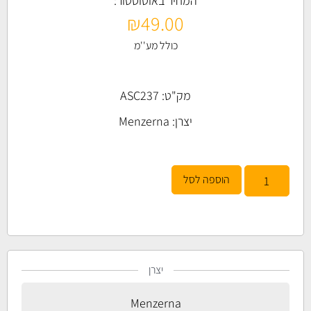
המחיר באוטוסטור:
₪
49.00
כולל מע''מ
מק"ט: ASC237
יצרן:
Menzerna
הוספה לסל
יצרן
Menzerna