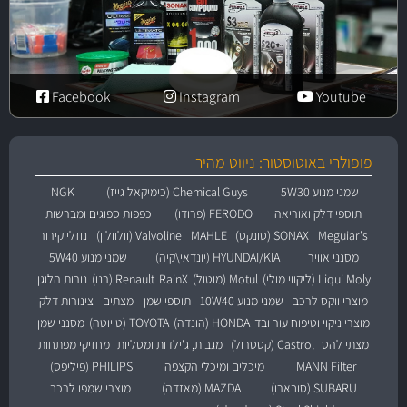
Facebook
Instagram
Youtube
פופולרי באוטוסטור: ניווט מהיר
שמני מנוע 5W30
Chemical Guys (כימיקאל גייז)
NGK
תוספי דלק ואוריאה
FERODO (פרודו)
כפפות ספוגים ומברשות
Meguiar's
SONAX (סונקס)
MAHLE
Valvoline (וולוולין)
נוזלי קירור
מסנני אוויר
HYUNDAI/KIA (יונדאי\קיה)
שמני מנוע 5W40
Liqui Moly (ליקווי מולי)
Motul (מוטול)
RainX
Renault (רנו)
נורות הלוגן
מוצרי ווקס לרכב
שמני מנוע 10W40
תוספי שמן
מצתים
צינורות דלק
מוצרי ניקוי וטיפוח עור ובד
HONDA (הונדה)
TOYOTA (טויוטה)
מסנני שמן
מצתי להט
Castrol (קסטרול)
מגבות, ג'ילדות ומטליות
מחזיקי מפתחות
MANN Filter
מיכלים ומיכלי הקצפה
PHILIPS (פיליפס)
SUBARU (סובארו)
MAZDA (מאזדה)
מוצרי שמפו לרכב