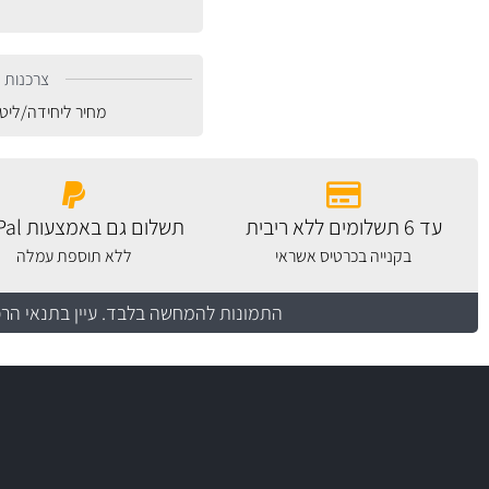
צרכנות נ
מחיר ליחידה/ליט
עד 6 תשלומים ללא ריבית
תשלום גם באמצעות PayPal
בקנייה בכרטיס אשראי
ללא תוספת עמלה
התמונות להמחשה בלבד.
עיין בתנאי הר
יותר מ- 400 מוצרי טיפוח לרכב
מחלקת המסננים שלנו עשירה וכוללת מסננים מקוריים ומסננים של MANN ו- MAHLE
בקרו במחלקת מוצרי טיפוח הרכב שלנו עם ה