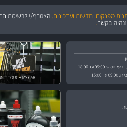
מקצועיות
ושירות מצויין
תנות מפנקות, חדשות ועדכונים.
הצטרף/י לרשימת התפ
והי
ונהיה בקשר
.
וחמישי 09:00 עד 18:00
 עד 15:00
!DON'T TOUCH MY CAR
ות