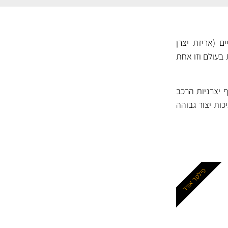
ם (אריזת יצרן
 בעולם וזו אחת
ף יצרניות הרכב
MAHLE נחשבים למסננים באיכות יצור גבוהה
פילטר אוויר