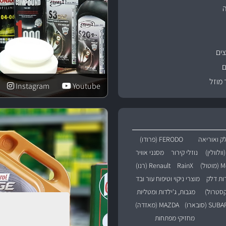
ים
ם
 מוזל
Instagram
Youtube
ק ואוריאה
FERODO (פרודו)
נוזלי קירור
מסנני אוויר
טול)
RainX
Renault (רנו)
רות דלק
מוצרי ניקוי וטיפוח עור ובד
מגבות, ג'ילדות ומטליות
SU (סובארו)
MAZDA (מאזדה)
מחזיקי מפתחות