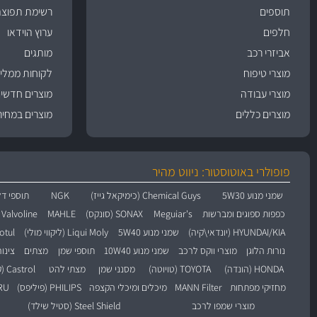
תוספים
רשימת תפוצה
חלפים
ערוץ הוידאו
אביזרי רכב
מותגים
מוצרי טיפוח
לקוחות ממליצ
מוצרי עבודה
מוצרים חדשי
מוצרים כללים
מוצרים במחיר
פופולרי באוטוסטור: ניווט מהיר
שמני מנוע 5W30
Chemical Guys (כימיקאל גייז)
NGK
תוספי דל
כפפות ספוגים ומברשות
Meguiar's
SONAX (סונקס)
MAHLE
Valvoline (וולוולין)
HYUNDAI/KIA (יונדאי\קיה)
שמני מנוע 5W40
Liqui Moly (ליקווי מולי)
Motul (מו
נורות הלוגן
מוצרי ווקס לרכב
שמני מנוע 10W40
תוספי שמן
מצתים
צינו
HONDA (הונדה)
TOYOTA (טויוטה)
מסנני שמן
מצתי להט
Castrol (קסטרול)
מחזיקי מפתחות
MANN Filter
מיכלים ומיכלי הקצפה
PHILIPS (פיליפס)
BARU
מוצרי שמפו לרכב
Steel Shield (סטיל שילד)