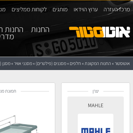
מרכז העזרה
ערוץ הוידאו
מותגים
לקוחות ממליצים
מוצ
החנות
החנות ה
מדרי
אוטוסטור
»
החנות המקוונת
»
חלפים
»
מסננים (פילטרים)
»
מסנני אוויר
»
מסנן (פילטר
יצרן
תמונת מוצ
MAHLE