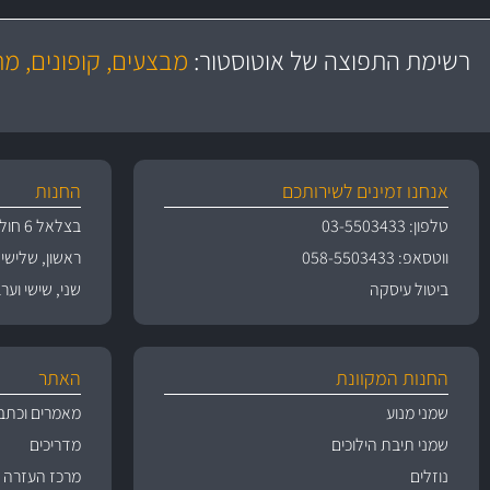
מעולים!
משלוח מהיר
באמצעות צ'יטה
רשימת התפוצה של אוטוסטור:
מבצעים, קופונים, מ
משלוחים
אנחנו זמינים לשירותכם
החנות
טלפון: 03-5503433
בצלאל 6 חולון
ווטסאפ: 058-5503433
ראשון, שלישי, רביעי 
ביטול עיסקה
שני, שישי וערבי חג 09:00
החנות המקוונת
האתר
שמני מנוע
מאמרים וכתב
שמני תיבת הילוכים
מדריכים
נוזלים
מרכז העזרה