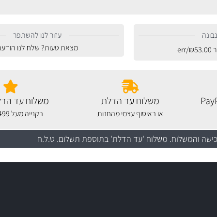
בונה
עזור לנו להשתפר
מצאת טעות? שלח לנו הודעה
ר
53.00
₪
/err
משלוח עד הדלת
משלוח עד הדל
או באיסוף עצמי מהחנות
בקנייה מעל 499 שקלים
כישה והמשלוח
. משלוח 'עד הדלת' בתוספת תשלום. ט.ל.ח
עשרו
יצע עשיר, מקצועי ועם תגי מחיר
סידרנו לכם מחלקת נורות עש