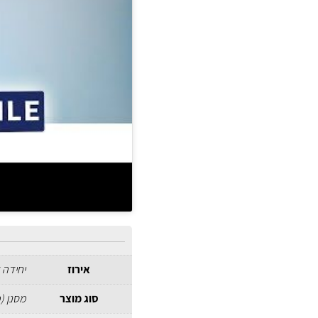
אירוז
יחידה 
סוג מוצר
מסנן (פ