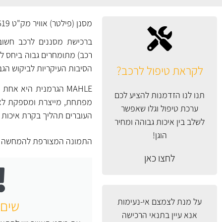
מסנן (פילטר) אוויר מק"ט LX1619 של MAHLE גרמניה.
ברכישת מסננים לרכב חשוב 
רכב) מתומחרים גבוה ביחס למס
לקראת טיפול לרכב?
הסיבות העיקריות לביקוש הגב
MAHLE הגרמנית היא א
תנו לנו הזדמנות להציע לכם
ערכת טיפול וגלו שאפשר
העוברים תהליך בקרת איכות מ
לשלב בין איכות גבוהה ומחיר
הוגן!
התמונה המצורפת להמחשה ב
לחצו כאן
על מנת לצמצם אי-נעימות
שים 
אנא עיין
בתנאי הרכישה