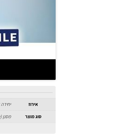
אירוז
יחידה 
סוג מוצר
מסנן (פ