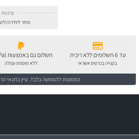
צרכנות נ
מחיר ליחידה/ליט
עד 6 תשלומים ללא ריבית
תשלום גם באמצעות PayPal
בקנייה בכרטיס אשראי
ללא תוספת עמלה
התמונות להמחשה בלבד.
עיין בתנאי הר
יותר מ- 400 מוצרי טיפוח לרכב
מחלקת המסננים שלנו עשירה וכוללת מסננים מקוריים ומסננים של MANN ו- MAHLE
בקרו במחלקת מוצרי טיפוח הרכב שלנו עם ה
מעולים!
משלוח מהיר