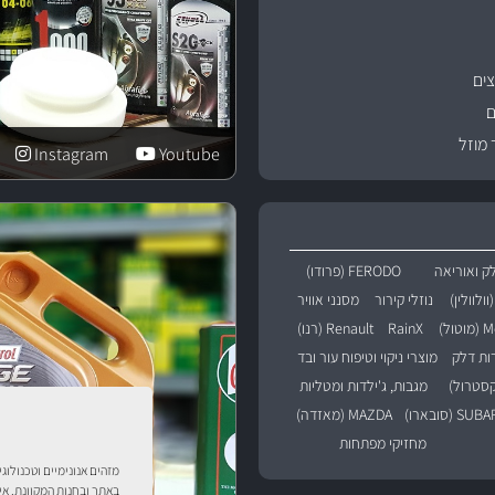
ים
ם
 מוזל
Instagram
Youtube
ק ואוריאה
FERODO (פרודו)
נוזלי קירור
מסנני אוויר
טול)
RainX
Renault (רנו)
רות דלק
מוצרי ניקוי וטיפוח עור ובד
מגבות, ג'ילדות ומטליות
SU (סובארו)
MAZDA (מאזדה)
מחזיקי מפתחות
מזהים אנונימיים וטכנולוג
באתר ובחנות המקוונת. אי