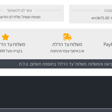
בונה
עזור לנו להשתפר
מצאת טעות? שלח לנו הודעה
ר
75.00
₪
/err
משלוח עד הדלת
משלוח עד הדל
או באיסוף עצמי מהחנות
בקנייה מעל 499 שקלים
כישה והמשלוח
. משלוח 'עד הדלת' בתוספת תשלום. ט.ל.ח
עשרו
יצע עשיר, מקצועי ועם תגי מחיר
סידרנו לכם מחלקת נורות עש
מקצועיות