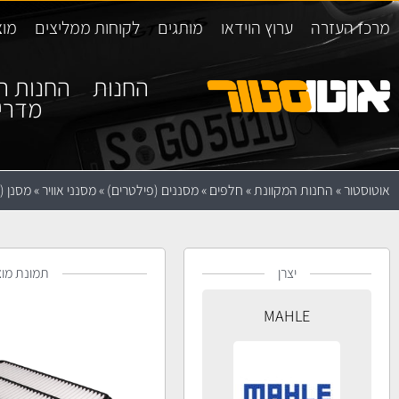
מרכז העזרה
ערוץ הוידאו
מותגים
לקוחות ממליצים
מוצ
החנות
החנות ה
מדרי
אוטוסטור
»
החנות המקוונת
»
חלפים
»
מסננים (פילטרים)
»
מסנני אוויר
»
מסנן (פילטר
יצרן
תמונת מוצ
MAHLE