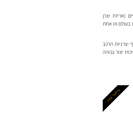
ם (אריזת יצרן
 בעולם וזו אחת
ף יצרניות הרכב
MAHLE נחשבים למסננים באיכות יצור גבוהה
פילטר אוויר