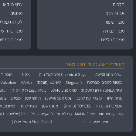
חלפים
ערוץ הוידאו
אביזרי רכב
מותגים
מוצרי טיפוח
לקוחות ממליצ
מוצרי עבודה
מוצרים חדשי
מוצרים כללים
מוצרים במחיר
פופולרי באוטוסטור: ניווט מהיר
שמני מנוע 5W30
Chemical Guys (כימיקאל גייז)
NGK
תוספי דל
כפפות ספוגים ומברשות
Meguiar's
SONAX (סונקס)
MAHLE
Valvoline (וולוולין)
HYUNDAI/KIA (יונדאי\קיה)
שמני מנוע 5W40
Liqui Moly (ליקווי מולי)
Motul (מו
נורות הלוגן
מוצרי ווקס לרכב
שמני מנוע 10W40
תוספי שמן
מצתים
צינו
HONDA (הונדה)
TOYOTA (טויוטה)
מסנני שמן
מצתי להט
Castrol (קסטרול)
מחזיקי מפתחות
MANN Filter
מיכלים ומיכלי הקצפה
PHILIPS (פיליפס)
BARU
מוצרי שמפו לרכב
Steel Shield (סטיל שילד)