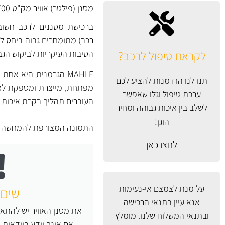
מסנן (פילטר) אוויר מק"ט LX1700 של MAHLE גרמניה.
ברכישת מסננים לרכב חשוב 
רכב) מתומחרים גבוה ביחס למס
לקראת טיפול לרכב?
הסיבות העיקריות לביקוש הגב
MAHLE הגרמנית היא א
תנו לנו הזדמנות להציע לכם
ערכת טיפול וגלו שאפשר
העוברים תהליך בקרת איכות מ
לשלב בין איכות גבוהה ומחיר
הוגן!
התמונה המצורפת להמחשה ב
לחצו כאן
על מנת לצמצם אי-נעימות
שים 
אנא עיין
בתנאי הרכישה
את מסנן האוויר יש להתאי
ובתנאי המשלוח
שלנו. מומלץ
אם אינך יודע בוודאות