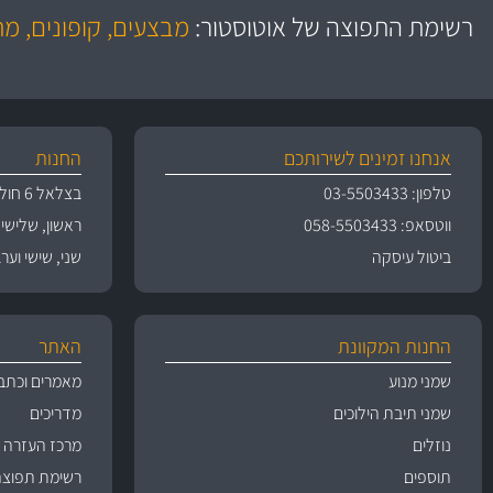
באמצעות צ'יטה
רשימת התפוצה של אוטוסטור:
מבצעים, קופונים, מ
משלוחים
אנחנו זמינים לשירותכם
החנות
טלפון: 03-5503433
בצלאל 6 חולון
ווטסאפ: 058-5503433
ראשון, שלישי, רביעי 
ביטול עיסקה
שני, שישי וערבי חג 09:00
החנות המקוונת
האתר
שמני מנוע
מאמרים וכתב
שמני תיבת הילוכים
מדריכים
נוזלים
מרכז העזרה
תוספים
רשימת תפוצה