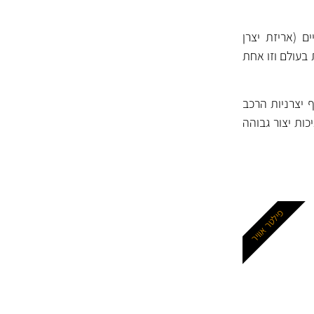
ם (אריזת יצרן
 בעולם וזו אחת
ף יצרניות הרכב
MAHLE נחשבים למסננים באיכות יצור גבוהה
פילטר אוויר