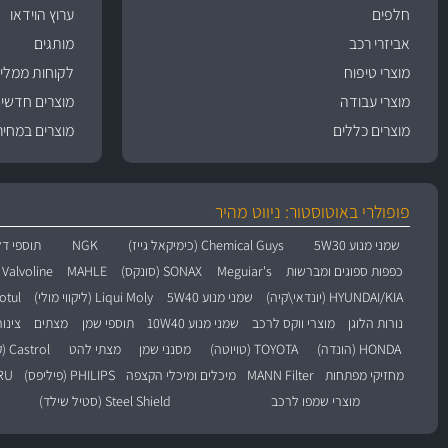
חלפים
ערוץ הוידאו
אביזרי רכב
מותגים
מוצרי טיפוח
לקוחות ממליצ
מוצרי עבודה
מוצרים חדשי
מוצרים כללים
מוצרים במחיר
פופולרי באוטוסטור: ניווט מהיר
שמני מנוע 5W30
Chemical Guys (כימיקאל גייז)
NGK
תוספי דל
כפפות ספוגים ומברשות
Meguiar's
SONAX (סונקס)
MAHLE
Valvoline (וולוולין)
HYUNDAI/KIA (יונדאי\קיה)
שמני מנוע 5W40
Liqui Moly (ליקווי מולי)
Motul (מו
נורות הלוגן
מוצרי ווקס לרכב
שמני מנוע 10W40
תוספי שמן
מצתים
צינו
HONDA (הונדה)
TOYOTA (טויוטה)
מסנני שמן
מצתי להט
Castrol (קסטרול)
מחזיקי מפתחות
MANN Filter
מיכלים ומיכלי הקצפה
PHILIPS (פיליפס)
BARU
מוצרי שמפו לרכב
Steel Shield (סטיל שילד)