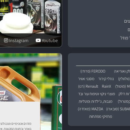
ים
ם
 מוזל
Instagram
Youtube
ק ואוריאה
FERODO (פרודו)
נוזלי קירור
מסנני אוויר
טול)
RainX
Renault (רנו)
רות דלק
מוצרי ניקוי וטיפוח עור ובד
מגבות, ג'ילדות ומטליות
SU (סובארו)
MAZDA (מאזדה)
מחזיקי מפתחות
מזהים אנונימיים וטכנולוג
באתר ובחנות המקוונת. אי