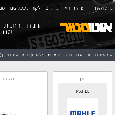
מרכז העזרה
ערוץ הוידאו
מותגים
לקוחות ממליצים
מוצ
החנות
החנות ה
מדרי
אוטוסטור
»
החנות המקוונת
»
חלפים
»
מסננים (פילטרים)
»
מסנני אוויר
»
מסנן (פילטר
יצרן
תמונת מוצ
MAHLE