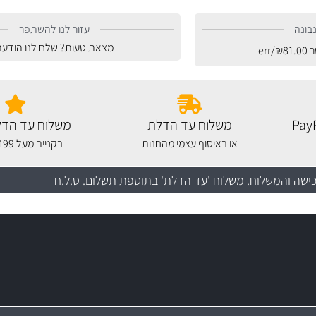
בונה
עזור לנו להשתפר
מצאת טעות? שלח לנו הודעה
ר
81.00
₪
/err
משלוח עד הדלת
משלוח עד הדל
או באיסוף עצמי מהחנות
בקנייה מעל 499 שקלים
כישה והמשלוח
. משלוח 'עד הדלת' בתוספת תשלום. ט.ל.ח
מקצועיות
יותר מ- 400 מוצרי טיפוח לרכב