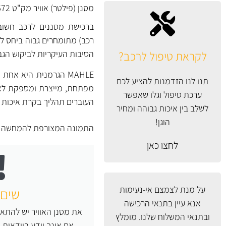
מסנן (פילטר) אוויר מק"ט LX2672 של MAHLE גרמניה.
ברכישת מסננים לרכב חשוב 
רכב) מתומחרים גבוה ביחס למס
לקראת טיפול לרכב?
הסיבות העיקריות לביקוש הגב
MAHLE הגרמנית היא א
תנו לנו הזדמנות להציע לכם
ערכת טיפול וגלו שאפשר
העוברים תהליך בקרת איכות מ
לשלב בין איכות גבוהה ומחיר
הוגן!
התמונה המצורפת להמחשה ב
לחצו כאן
על מנת לצמצם אי-נעימות
שים 
אנא עיין
בתנאי הרכישה
את מסנן האוויר יש להתאי
ובתנאי המשלוח
שלנו. מומלץ
אם אינך יודע בוודאות