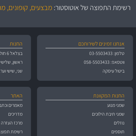
כותיות במחיר
באמצעות צ'יטה
רשימת התפוצה של אוטוסטור:
מבצעים, קופונים, מ
משלוחים
גרמ
אנחנו זמינים לשירותכם
החנות
טלפון: 03-5503433
בצלאל 6 חולון
ווטסאפ: 058-5503433
ראשון, שלישי, רביעי 
ביטול עיסקה
שני, שישי וערבי חג 09:00
החנות המקוונת
האתר
שמני מנוע
מאמרים וכתב
שמני תיבת הילוכים
מדריכים
נוזלים
מרכז העזרה
תוספים
רשימת תפוצה