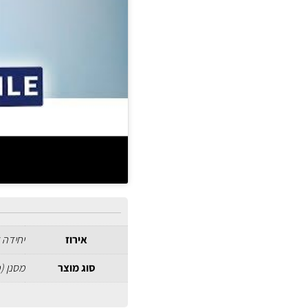
אירוז
יחידה 
סוג מוצר
מסנן (פ