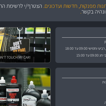
מחלקת המסננים שלנו עשירה וכוללת מסננים מקוריים ומסננים של MANN ו- MAHLE
ושירות מצויין
בקרו במחלקת מוצרי טיפוח 
תנות מפנקות, חדשות ועדכונים.
הצטרף/י לרשימת התפ
ניה
והי
ונהיה בקשר
.
וחמישי 09:00 עד 18:00
 עד 15:00
!DON'T TOUCH MY CAR
ות