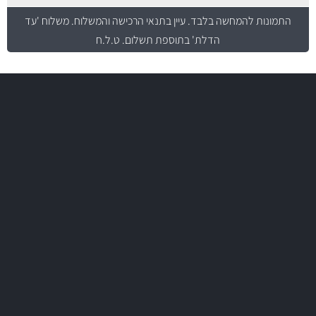
התמונות להמחשה בלבד.
עיין בתנאי הרכישה והמשלוח
. משלוח 'עד
הדלת' בתוספת תשלום. ט.ל.ח
משלוח מהיר
באמצעות צ'יטה
משלוחים