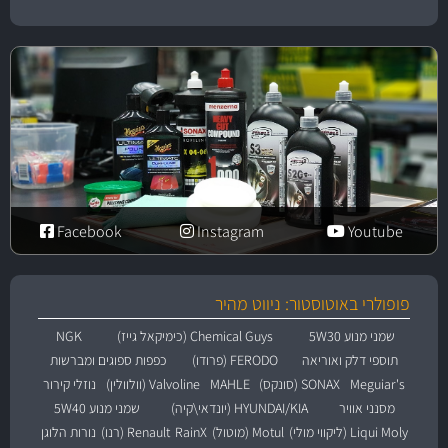
Facebook
Instagram
Youtube
פופולרי באוטוסטור: ניווט מהיר
שמני מנוע 5W30
Chemical Guys (כימיקאל גייז)
NGK
תוספי דלק ואוריאה
FERODO (פרודו)
כפפות ספוגים ומברשות
Meguiar's
SONAX (סונקס)
MAHLE
Valvoline (וולוולין)
נוזלי קירור
מסנני אוויר
HYUNDAI/KIA (יונדאי\קיה)
שמני מנוע 5W40
Liqui Moly (ליקווי מולי)
Motul (מוטול)
RainX
Renault (רנו)
נורות הלוגן