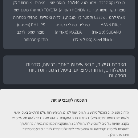
מוצרי ווקס לרכב
שמני מנוע 10W40
תוספי שמן
מצתים
צינורות דלק
מוצרי ניקוי וטיפוח עור ובד
HONDA (הונדה)
TOYOTA (טויוטה)
מסנני שמן
מצתי להט
Castrol (קסטרול)
מגבות, ג'ילדות ומטליות
מחזיקי מפתחות
MANN Filter
מיכלים ומיכלי הקצפה
PHILIPS (פיליפס)
SUBARU (סובארו)
MAZDA (מאזדה)
מוצרי שמפו לרכב
Steel Shield (סטיל שילד)
מחזיקי מפתחות
הצהרת נגישות, תנאי שימוש באתר ורכישה, מדניות
המשלוחים, החזרת מוצרים, ביטול הזמנה ומדניות
הפרטיות
הסכמה לקובצי עוגיות
מזהים אנונימיים וטכנולוגיות עוגיות מסייעות לנו ולנותני השירות שלנו להתאים באופן אישי
ולשפר את חוויית השימוש שלך באתר ובחנות המקוונת. אי הסכמה או ביטול הסכמה לשימוש
בקבצי עוגיות עלולים להשפיע לרעה על תכונות ופונקציות מסוימות באתר. בהחלטתך
להסכים לשימוש בקבצי עוגיות אתה מאשר לטכנולוגיות אלו לאסוף מידע מהמכשיר
טיפול לרכב עם אוטוסטור!
ומהדפדפן שלך.