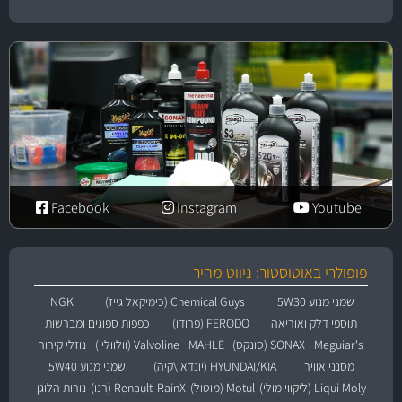
Facebook
Instagram
Youtube
פופולרי באוטוסטור: ניווט מהיר
שמני מנוע 5W30
Chemical Guys (כימיקאל גייז)
NGK
תוספי דלק ואוריאה
FERODO (פרודו)
כפפות ספוגים ומברשות
Meguiar's
SONAX (סונקס)
MAHLE
Valvoline (וולוולין)
נוזלי קירור
מסנני אוויר
HYUNDAI/KIA (יונדאי\קיה)
שמני מנוע 5W40
Liqui Moly (ליקווי מולי)
Motul (מוטול)
RainX
Renault (רנו)
נורות הלוגן