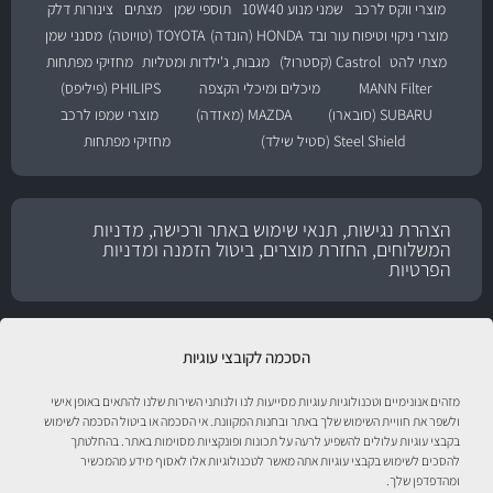
מוצרי ווקס לרכב
שמני מנוע 10W40
תוספי שמן
מצתים
צינורות דלק
מוצרי ניקוי וטיפוח עור ובד
HONDA (הונדה)
TOYOTA (טויוטה)
מסנני שמן
מצתי להט
Castrol (קסטרול)
מגבות, ג'ילדות ומטליות
מחזיקי מפתחות
MANN Filter
מיכלים ומיכלי הקצפה
PHILIPS (פיליפס)
SUBARU (סובארו)
MAZDA (מאזדה)
מוצרי שמפו לרכב
Steel Shield (סטיל שילד)
מחזיקי מפתחות
הצהרת נגישות, תנאי שימוש באתר ורכישה, מדניות
המשלוחים, החזרת מוצרים, ביטול הזמנה ומדניות
הפרטיות
הסכמה לקובצי עוגיות
מזהים אנונימיים וטכנולוגיות עוגיות מסייעות לנו ולנותני השירות שלנו להתאים באופן אישי
ולשפר את חוויית השימוש שלך באתר ובחנות המקוונת. אי הסכמה או ביטול הסכמה לשימוש
בקבצי עוגיות עלולים להשפיע לרעה על תכונות ופונקציות מסוימות באתר. בהחלטתך
להסכים לשימוש בקבצי עוגיות אתה מאשר לטכנולוגיות אלו לאסוף מידע מהמכשיר
טיפול לרכב עם אוטוסטור!
ומהדפדפן שלך.