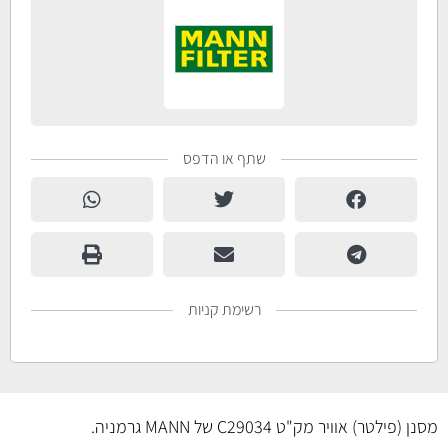
שתף או הדפס
רשימת קניות
מסנן (פילטר) אוויר מק"ט C29034 של MANN גרמניה.