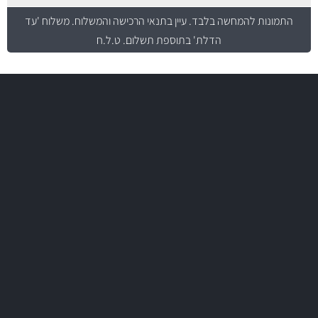
התמונות להמחשה בלבד.
עיין בתנאי הרכישה והמשלוח
. משלוח 'עד
הדלת' בתוספת תשלום. ט.ל.ח
משלוח מהיר
באמצעות צ'יטה
משלוחים