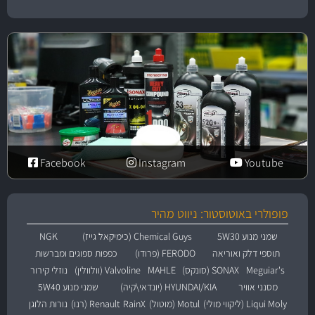
Facebook
Instagram
Youtube
פופולרי באוטוסטור: ניווט מהיר
שמני מנוע 5W30
Chemical Guys (כימיקאל גייז)
NGK
תוספי דלק ואוריאה
FERODO (פרודו)
כפפות ספוגים ומברשות
Meguiar's
SONAX (סונקס)
MAHLE
Valvoline (וולוולין)
נוזלי קירור
מסנני אוויר
HYUNDAI/KIA (יונדאי\קיה)
שמני מנוע 5W40
Liqui Moly (ליקווי מולי)
Motul (מוטול)
RainX
Renault (רנו)
נורות הלוגן