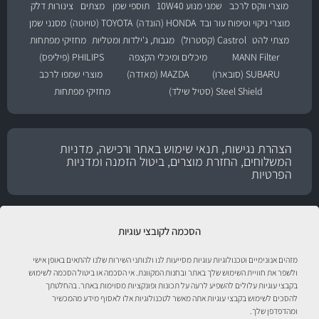
מוצרי ווקס לרכב
שמני מנוע 10W40
תוספי שמן
מצתים
צינורות דלק
מוצרי ניקוי וטיפוח עור ובד
HONDA (הונדה)
TOYOTA (טויוטה)
מסנני שמן
מצתי להט
Castrol (קסטרול)
מגבות, ג'ילדות ומטליות
מחזיקי מפתחות
MANN Filter
מיכלים ומיכלי הקצפה
PHILIPS (פיליפס)
SUBARU (סובארו)
MAZDA (מאזדה)
מוצרי שמפו לרכב
Steel Shield (סטיל שילד)
מחזיקי מפתחות
הצהרת נגישות, תנאי שימוש באתר ורכישה, מדניות
המשלוחים, החזרת מוצרים, ביטול הזמנה ומדניות
הפרטיות
הסכמה לקובצי עוגיות
מזהים אנונימיים וטכנולוגיות עוגיות מסייעות לנו ולנותני השירות שלנו להתאים באופן אישי
ולשפר את חוויית השימוש שלך באתר ובחנות המקוונת. אי הסכמה או ביטול הסכמה לשימוש
בקבצי עוגיות עלולים להשפיע לרעה על תכונות ופונקציות מסוימות באתר. בהחלטתך
להסכים לשימוש בקבצי עוגיות אתה מאשר לטכנולוגיות אלו לאסוף מידע מהמכשיר
טיפול לרכב עם אוטוסטור!
ומהדפדפן שלך.