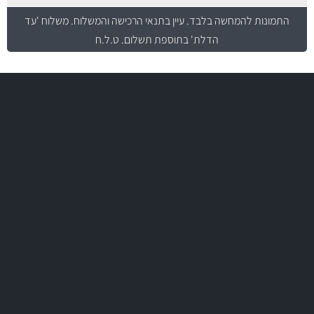
התמונות להמחשה בלבד.
עיין בתנאי הרכישה והמשלוח
. משלוח 'עד
הדלת' בתוספת תשלום. ט.ל.ח
משלוח מהיר
באמצעות צ'יטה
משלוחים