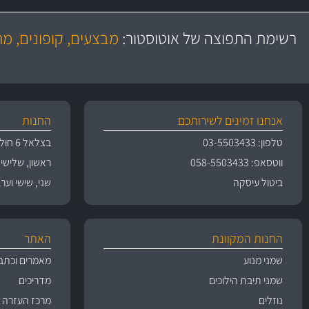
משלוח מהיר
באמצעות צ'יטה
רשימת התפוצה של אוטוסטור:
מבצעים, קופונים, מ
משלוחים
אנחנו זמינים לשירותכם
החנות
טלפון: 03-5503433
בצלאל 6 חולון
ווטסאפ: 058-5503433
ראשון, שלישי, רביעי 
ביטול עיסקה
שני, שישי וערבי חג 09:00
החנות המקוונת
האתר
שמני מנוע
מאמרים וכתב
שמני תיבת הילוכים
מדריכים
נוזלים
מרכז העזרה