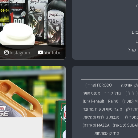
ים
ם
 מוזל
Instagram
Youtube
ק ואוריאה
FERODO (פרודו)
נוזלי קירור
מסנני אוויר
טול)
RainX
Renault (רנו)
רות דלק
מוצרי ניקוי וטיפוח עור ובד
מגבות, ג'ילדות ומטליות
SU (סובארו)
MAZDA (מאזדה)
מחזיקי מפתחות