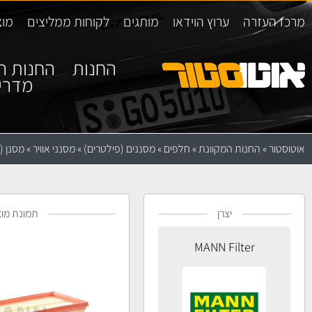
מרכז העזרה
ערוץ הוידאו
מותגים
לקוחות ממליצים
מוצ
החנות
החנות ה
מדרי
אוטוסטור
»
החנות המקוונת
»
חלפים
»
מסננים (פילטרים)
»
מסנני אוויר
»
מסנן (פילטר
יצרן
תמונת מוצ
MANN Filter