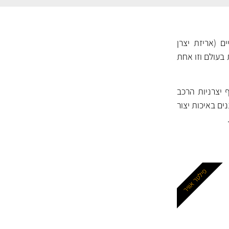
ם (אריזת יצרן
 בעולם וזו אחת
 יצרניות הרכב
 בענף. המסננים של MANN נחשבים למסננים באיכות יצור
פילטר אוויר