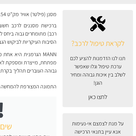
מסנן (פילטר) אוויר מק"ט C35154 של MANN גרמניה.
ברכישת מסננים לרכב חשוב 
רכב) מתומחרים גבוה ביחס למס
לקראת טיפול לרכב?
הסיבות העיקריות לביקוש הגב
MANN הגרמנית היא אח
תנו לנו הזדמנות להציע לכם
ערכת טיפול וגלו שאפשר
גבוהה העוברים תהליך בקרת א
לשלב בין איכות גבוהה ומחיר
הוגן!
התמונה המצורפת להמחשה ב
לחצו כאן
על מנת לצמצם אי-נעימות
שים 
אנא עיין
בתנאי הרכישה