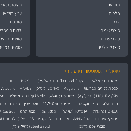
תוספים
רשימת תפוצה
חלפים
ערוץ הוידאו
אביזרי רכב
מותגים
מוצרי טיפוח
לקוחות ממליצ
מוצרי עבודה
מוצרים חדשי
מוצרים כללים
מוצרים במחיר
פופולרי באוטוסטור: ניווט מהיר
שמני מנוע 5W30
Chemical Guys (כימיקאל גייז)
NGK
תוספי דל
כפפות ספוגים ומברשות
Meguiar's
SONAX (סונקס)
MAHLE
Valvoline (וולוולין)
HYUNDAI/KIA (יונדאי\קיה)
שמני מנוע 5W40
Liqui Moly (ליקווי מולי)
Motul (מו
נורות הלוגן
מוצרי ווקס לרכב
שמני מנוע 10W40
תוספי שמן
מצתים
צינו
HONDA (הונדה)
TOYOTA (טויוטה)
מסנני שמן
מצתי להט
Castrol (קסטרול)
מחזיקי מפתחות
MANN Filter
מיכלים ומיכלי הקצפה
PHILIPS (פיליפס)
BARU
מוצרי שמפו לרכב
Steel Shield (סטיל שילד)