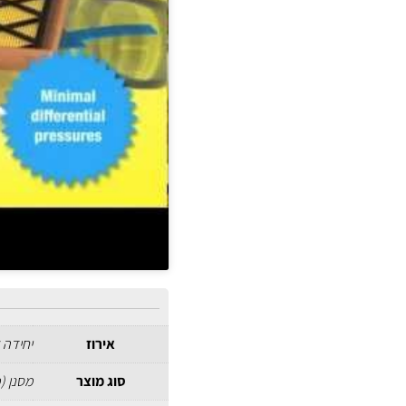
אירוז
יחידה 
סוג מוצר
מסנן (פ