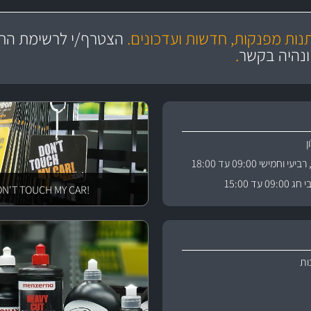
מקצועיות
ושירות מצויין
תנות מפנקות, חדשות ועדכונים.
הצטרף/י לרשימת התפ
והי
ונהיה בקשר
.
וחמישי 09:00 עד 18:00
 עד 15:00
!DON'T TOUCH MY CAR
ות