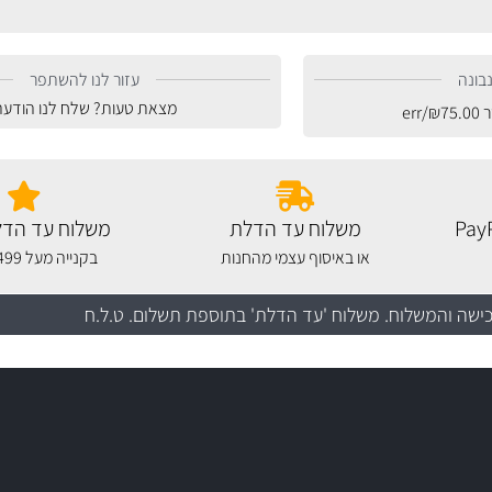
בונה
עזור לנו להשתפר
מצאת טעות? שלח לנו הודעה
ר
75.00
₪
/err
משלוח עד הדלת
משלוח עד הדל
או באיסוף עצמי מהחנות
בקנייה מעל 499 שקלים
כישה והמשלוח
. משלוח 'עד הדלת' בתוספת תשלום. ט.ל.ח