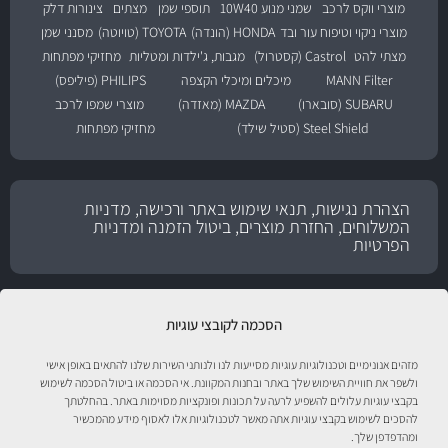
מוצרי ווקס לרכב
שמני מנוע 10W40
תוספי שמן
מצתים
צינורות דלק
מוצרי ניקוי וטיפוח עור ובד
HONDA (הונדה)
TOYOTA (טויוטה)
מסנני שמן
מצתי להט
Castrol (קסטרול)
מגבות, ג'ילדות ומטליות
מחזיקי מפתחות
MANN Filter
מיכלים ומיכלי הקצפה
PHILIPS (פיליפס)
SUBARU (סובארו)
MAZDA (מאזדה)
מוצרי שמפו לרכב
Steel Shield (סטיל שילד)
מחזיקי מפתחות
הצהרת נגישות, תנאי שימוש באתר ורכישה, מדניות
המשלוחים, החזרת מוצרים, ביטול הזמנה ומדניות
הפרטיות
הסכמה לקובצי עוגיות
מזהים אנונימיים וטכנולוגיות עוגיות מסייעות לנו ולנותני השירות שלנו להתאים באופן אישי
ולשפר את חוויית השימוש שלך באתר ובחנות המקוונת. אי הסכמה או ביטול הסכמה לשימוש
בקבצי עוגיות עלולים להשפיע לרעה על תכונות ופונקציות מסוימות באתר. בהחלטתך
להסכים לשימוש בקבצי עוגיות אתה מאשר לטכנולוגיות אלו לאסוף מידע מהמכשיר
טיפול לרכב עם אוטוסטור!
ומהדפדפן שלך.