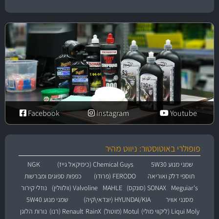
Facebook
Instagram
Youtube
פופולרי באוטוסטור: ניווט מהיר
שמני מנוע 5W30
Chemical Guys (כימיקאל גייז)
NGK
תוספי דלק ואוריאה
FERODO (פרודו)
כפפות ספוגים ומברשות
Meguiar's
SONAX (סונקס)
MAHLE
Valvoline (וולוולין)
נוזלי קירור
מסנני אוויר
HYUNDAI/KIA (יונדאי\קיה)
שמני מנוע 5W40
Liqui Moly (ליקווי מולי)
Motul (מוטול)
RainX
Renault (רנו)
נורות הלוגן