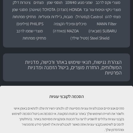
מוצרי ווקס לרכב
שמני מנוע 10W40
תוספי שמן
מצתים
צינורות דלק
מוצרי ניקוי וטיפוח עור ובד
HONDA (הונדה)
TOYOTA (טויוטה)
מסנני שמן
מצתי להט
Castrol (קסטרול)
מגבות, ג'ילדות ומטליות
מחזיקי מפתחות
MANN Filter
מיכלים ומיכלי הקצפה
PHILIPS (פיליפס)
SUBARU (סובארו)
MAZDA (מאזדה)
מוצרי שמפו לרכב
Steel Shield (סטיל שילד)
מחזיקי מפתחות
הצהרת נגישות, תנאי שימוש באתר ורכישה, מדניות
המשלוחים, החזרת מוצרים, ביטול הזמנה ומדניות
הפרטיות
הסכמה לקובצי עוגיות
מזהים אנונימיים וטכנולוגיות עוגיות מסייעות לנו ולנותני השירות שלנו להתאים באופן אישי
ולשפר את חוויית השימוש שלך באתר ובחנות המקוונת. אי הסכמה או ביטול הסכמה לשימוש
בקבצי עוגיות עלולים להשפיע לרעה על תכונות ופונקציות מסוימות באתר. בהחלטתך
להסכים לשימוש בקבצי עוגיות אתה מאשר לטכנולוגיות אלו לאסוף מידע מהמכשיר
טיפול לרכב עם אוטוסטור!
ומהדפדפן שלך.