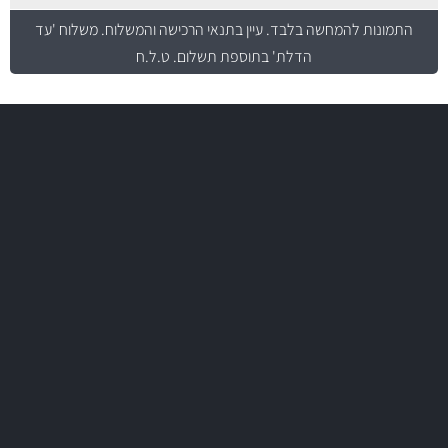
התמונות להמחשה בלבד.
עיין בתנאי הרכישה והמשלוח
. משלוח 'עד
הדלת' בתוספת תשלום. ט.ל.ח
משלוח מהיר
באמצעות צ'יטה
משלוחים