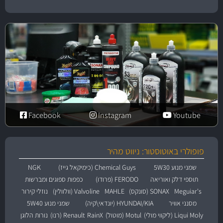
Facebook
Instagram
Youtube
פופולרי באוטוסטור: ניווט מהיר
שמני מנוע 5W30
Chemical Guys (כימיקאל גייז)
NGK
תוספי דלק ואוריאה
FERODO (פרודו)
כפפות ספוגים ומברשות
Meguiar's
SONAX (סונקס)
MAHLE
Valvoline (וולוולין)
נוזלי קירור
מסנני אוויר
HYUNDAI/KIA (יונדאי\קיה)
שמני מנוע 5W40
Liqui Moly (ליקווי מולי)
Motul (מוטול)
RainX
Renault (רנו)
נורות הלוגן