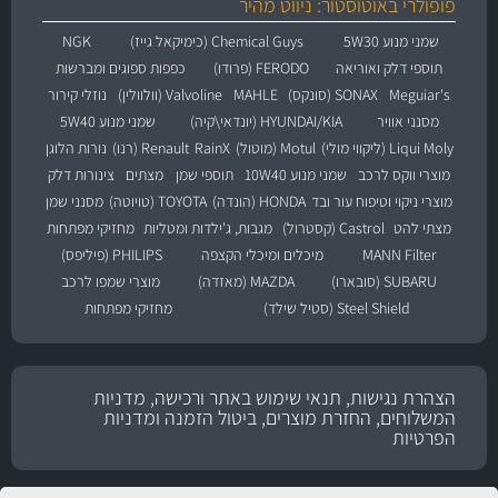
פופולרי באוטוסטור: ניווט מהיר
שמני מנוע 5W30
Chemical Guys (כימיקאל גייז)
NGK
תוספי דלק ואוריאה
FERODO (פרודו)
כפפות ספוגים ומברשות
Meguiar's
SONAX (סונקס)
MAHLE
Valvoline (וולוולין)
נוזלי קירור
מסנני אוויר
HYUNDAI/KIA (יונדאי\קיה)
שמני מנוע 5W40
Liqui Moly (ליקווי מולי)
Motul (מוטול)
RainX
Renault (רנו)
נורות הלוגן
מוצרי ווקס לרכב
שמני מנוע 10W40
תוספי שמן
מצתים
צינורות דלק
מוצרי ניקוי וטיפוח עור ובד
HONDA (הונדה)
TOYOTA (טויוטה)
מסנני שמן
מצתי להט
Castrol (קסטרול)
מגבות, ג'ילדות ומטליות
מחזיקי מפתחות
MANN Filter
מיכלים ומיכלי הקצפה
PHILIPS (פיליפס)
SUBARU (סובארו)
MAZDA (מאזדה)
מוצרי שמפו לרכב
Steel Shield (סטיל שילד)
מחזיקי מפתחות
הצהרת נגישות, תנאי שימוש באתר ורכישה, מדניות
המשלוחים, החזרת מוצרים, ביטול הזמנה ומדניות
הפרטיות