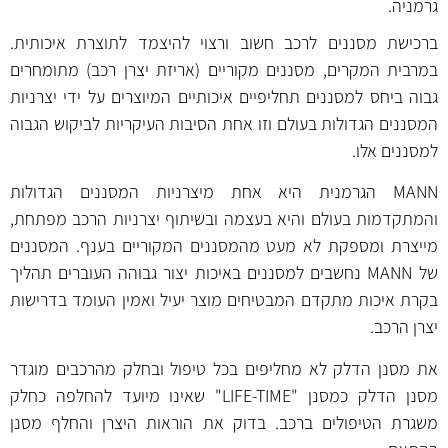
גרמניה.
ברכישת מסננים לרכב חשוב ורצוי להיצמד לתוצרת איכותית.
במרבית המקרים, מסננים מקוריים (אריזת יצרן רכב) מתומחרים
גבוה ביחס למסננים תחליפיים איכותיים המיוצרים על ידי יצרניות
המסננים הגדולות בעולם וזו אחת הסיבות העיקריות לביקוש הגבוה
למסננים אלו.
MANN הגרמנית היא אחת מיצרניות המסננים הגדולות
והמתקדמות בעולם והיא בעצמה ובשיתוף יצרניות הרכב מפתחת,
מייצרת ומספקת לא מעט מהמסננים המקוריים בענף. המסננים
של MANN נחשבים למסננים באיכות יצור גבוהה העוברים תהליך
בקרת איכות מתקדם המבטיחים מוצר יעיל ואמין העומד בדרישות
יצרן הרכב.
את מסנן הדלק לא מחליפים בכל טיפול ובחלק מהרכבים מוגדר
מסנן הדלק כמסנן "LIFE-TIME" שאינו מיועד להחלפה כחלק
משגרת הטיפולים ברכב. בדוק את הוראות היצרן והחלף מסנן