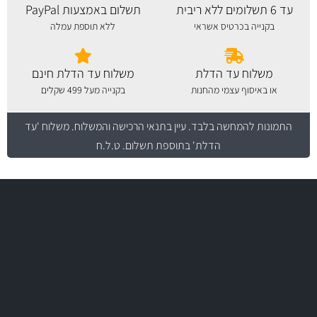
עד 6 תשלומים ללא ריבית
תשלום באמצעות PayPal
בקנייה בכרטיס אשראי
ללא תוספת עמלה
משלוח עד הדלת
משלוח עד הדלת חינם
או באיסוף עצמי מהחנות
בקנייה מעל 499 שקלים
התמונות להמחשה בלבד.
עיין בתנאי הרכישה והמשלוח
. משלוח 'עד
הדלת' בתוספת תשלום. ט.ל.ח
משלוח מהיר
באמצעות צ'יטה
משלוחים