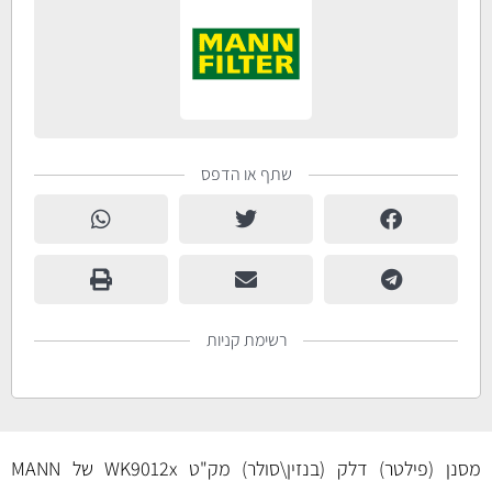
שתף או הדפס
רשימת קניות
מסנן (פילטר) דלק (בנזין\סולר) מק"ט WK9012x של MANN