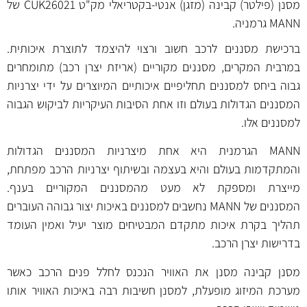
מסנן (פילטר) קבינה (מזגן) אנטי-בקטריאלי מק"ט CUK26021 של
MANN גרמניה.
ברכישת מסננים לרכב חשוב ורצוי להיצמד לתוצרת איכותית.
במרבית המקרים, מסננים מקוריים (אריזת יצרן רכב) מתומחרים
גבוה ביחס למסננים תחליפיים איכותיים המיוצרים על ידי יצרניות
המסננים הגדולות בעולם וזו אחת הסיבות העיקריות לביקוש הגבוה
למסננים אלו.
MANN הגרמנית היא אחת מיצרניות המסננים הגדולות
והמתקדמות בעולם והיא בעצמה ובשיתוף יצרניות הרכב מפתחת,
מייצרת ומספקת לא מעט מהמסננים המקוריים בענף.
המסננים של MANN נחשבים למסננים באיכות יצור גבוהה העוברים
תהליך בקרת איכות מתקדם המבטיחים מוצר יעיל ואמין העומד
בדרישות יצרן הרכב.
מסנן קבינה מסנן את האוויר הנכנס לחלל פנים הרכב כאשר
מערכת המיזוג מופעלת, למסנן חשיבות רבה באיכות האוויר אותו