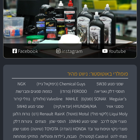
Facebook
Instagram
Youtube
פופולרי באוטוסטור: ניווט מהיר
שמני מנוע 5W30
Chemical Guys (כימיקאל גייז)
NGK
תוספי דלק ואוריאה
FERODO (פרודו)
כפפות ספוגים ומברשות
Meguiar's
SONAX (סונקס)
MAHLE
Valvoline (וולוולין)
נוזלי קירור
מסנני אוויר
HYUNDAI/KIA (יונדאי\קיה)
שמני מנוע 5W40
Liqui Moly (ליקווי מולי)
Motul (מוטול)
RainX
Renault (רנו)
נורות הלוגן
מוצרי ווקס לרכב
שמני מנוע 10W40
תוספי שמן
מצתים
צינורות דלק
מוצרי ניקוי וטיפוח עור ובד
HONDA (הונדה)
TOYOTA (טויוטה)
מסנני שמן
מצתי להט
Castrol (קסטרול)
מגבות, ג'ילדות ומטליות
מחזיקי מפתחות