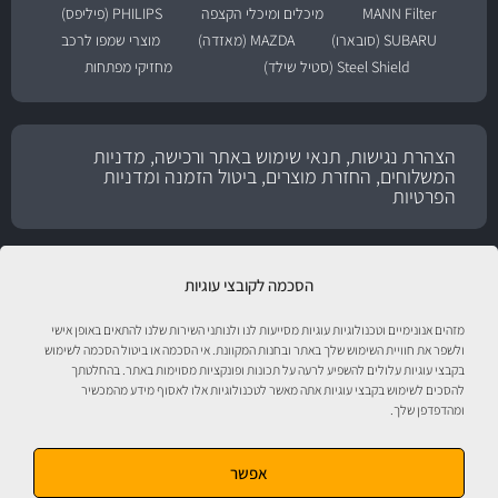
MANN Filter
מיכלים ומיכלי הקצפה
PHILIPS (פיליפס)
SUBARU (סובארו)
MAZDA (מאזדה)
מוצרי שמפו לרכב
Steel Shield (סטיל שילד)
מחזיקי מפתחות
הצהרת נגישות, תנאי שימוש באתר ורכישה, מדניות
המשלוחים, החזרת מוצרים, ביטול הזמנה ומדניות
הפרטיות
הסכמה לקובצי עוגיות
מזהים אנונימיים וטכנולוגיות עוגיות מסייעות לנו ולנותני השירות שלנו להתאים באופן אישי
ולשפר את חוויית השימוש שלך באתר ובחנות המקוונת. אי הסכמה או ביטול הסכמה לשימוש
בקבצי עוגיות עלולים להשפיע לרעה על תכונות ופונקציות מסוימות באתר. בהחלטתך
להסכים לשימוש בקבצי עוגיות אתה מאשר לטכנולוגיות אלו לאסוף מידע מהמכשיר
ומהדפדפן שלך.
טיפול לרכב עם אוטוסטור!
אפשר