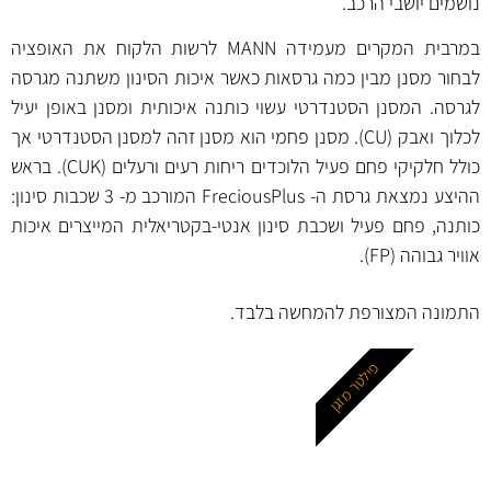
נושמים יושבי הרכב.
במרבית המקרים מעמידה MANN לרשות הלקוח את האופציה
לבחור מסנן מבין כמה גרסאות כאשר איכות הסינון משתנה מגרסה
לגרסה. המסנן הסטנדרטי עשוי כותנה איכותית ומסנן באופן יעיל
לכלוך ואבק (CU). מסנן פחמי הוא מסנן זהה למסנן הסטנדרטי אך
כולל חלקיקי פחם פעיל הלוכדים ריחות רעים ורעלים (CUK). בראש
ההיצע נמצאת גרסת ה- FreciousPlus המורכב מ- 3 שכבות סינון:
כותנה, פחם פעיל ושכבת סינון אנטי-בקטריאלית המייצרים איכות
אוויר גבוהה (FP).
התמונה המצורפת להמחשה בלבד.
פילטר מזגן