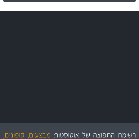
משלוח מהיר
באמצעות צ'יטה
משלוחים
מקצועיות
מחירים
הוגנים
ושירות מצויין
רשימת התפוצה של אוטוסטור:
מבצעים, קופונים,