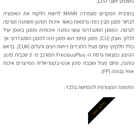
נושמים יושבי הרכב.
במרבית המקרים מעמידה MANN לרשות הלקוח את האופציה
לבחור מסנן מבין כמה גרסאות כאשר איכות הסינון משתנה מגרסה
לגרסה. המסנן הסטנדרטי עשוי כותנה איכותית ומסנן באופן יעיל
לכלוך ואבק (CU). מסנן פחמי הוא מסנן זהה למסנן הסטנדרטי אך
כולל חלקיקי פחם פעיל הלוכדים ריחות רעים ורעלים (CUK). בראש
ההיצע נמצאת גרסת ה- FreciousPlus המורכב מ- 3 שכבות סינון:
כותנה, פחם פעיל ושכבת סינון אנטי-בקטריאלית המייצרים איכות
אוויר גבוהה (FP).
התמונה המצורפת להמחשה בלבד.
פילטר מזגן