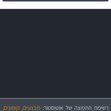
משלוח מהיר
באמצעות צ'יטה
משלוחים
מקצועיות
מחירים
הוגנים
ושירות מצויין
רשימת התפוצה של אוטוסטור:
מבצעים, קופונים,