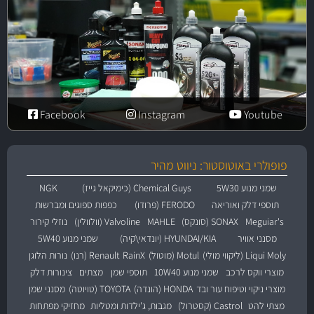
Facebook
Instagram
Youtube
פופולרי באוטוסטור: ניווט מהיר
שמני מנוע 5W30
Chemical Guys (כימיקאל גייז)
NGK
תוספי דלק ואוריאה
FERODO (פרודו)
כפפות ספוגים ומברשות
Meguiar's
SONAX (סונקס)
MAHLE
Valvoline (וולוולין)
נוזלי קירור
מסנני אוויר
HYUNDAI/KIA (יונדאי\קיה)
שמני מנוע 5W40
Liqui Moly (ליקווי מולי)
Motul (מוטול)
RainX
Renault (רנו)
נורות הלוגן
מוצרי ווקס לרכב
שמני מנוע 10W40
תוספי שמן
מצתים
צינורות דלק
מוצרי ניקוי וטיפוח עור ובד
HONDA (הונדה)
TOYOTA (טויוטה)
מסנני שמן
מצתי להט
Castrol (קסטרול)
מגבות, ג'ילדות ומטליות
מחזיקי מפתחות