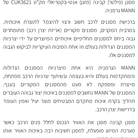
מסנן (פילטר) קבינה (מזגן) אנטי-בקטריאלי מק"ט CUK3621 של
MANN גרמניה.
ברכישת מסננים לרכב חשוב ורצוי להיצמד לתוצרת איכותית.
במרבית המקרים, מסננים מקוריים (אריזת יצרן רכב) מתומחרים
גבוה ביחס למסננים תחליפיים איכותיים המיוצרים על ידי יצרניות
המסננים הגדולות בעולם וזו אחת הסיבות העיקריות לביקוש הגבוה
למסננים אלו.
MANN הגרמנית היא אחת מיצרניות המסננים הגדולות
והמתקדמות בעולם והיא בעצמה ובשיתוף יצרניות הרכב מפתחת,
מייצרת ומספקת לא מעט מהמסננים המקוריים בענף.
המסננים של MANN נחשבים למסננים באיכות יצור גבוהה העוברים
תהליך בקרת איכות מתקדם המבטיחים מוצר יעיל ואמין העומד
בדרישות יצרן הרכב.
מסנן קבינה מסנן את האוויר הנכנס לחלל פנים הרכב כאשר
מערכת המיזוג מופעלת, למסנן חשיבות רבה באיכות האוויר אותו