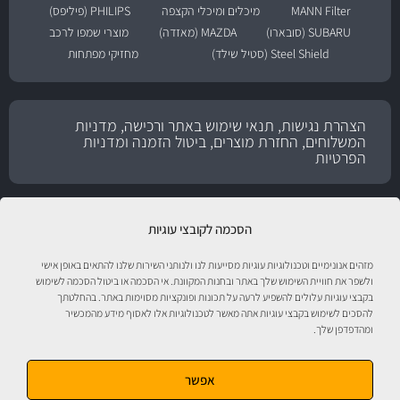
MANN Filter
מיכלים ומיכלי הקצפה
PHILIPS (פיליפס)
SUBARU (סובארו)
MAZDA (מאזדה)
מוצרי שמפו לרכב
Steel Shield (סטיל שילד)
מחזיקי מפתחות
הצהרת נגישות, תנאי שימוש באתר ורכישה, מדניות
המשלוחים, החזרת מוצרים, ביטול הזמנה ומדניות
הפרטיות
הסכמה לקובצי עוגיות
מזהים אנונימיים וטכנולוגיות עוגיות מסייעות לנו ולנותני השירות שלנו להתאים באופן אישי
ולשפר את חוויית השימוש שלך באתר ובחנות המקוונת. אי הסכמה או ביטול הסכמה לשימוש
בקבצי עוגיות עלולים להשפיע לרעה על תכונות ופונקציות מסוימות באתר. בהחלטתך
להסכים לשימוש בקבצי עוגיות אתה מאשר לטכנולוגיות אלו לאסוף מידע מהמכשיר
ומהדפדפן שלך.
טיפול לרכב עם אוטוסטור!
אפשר