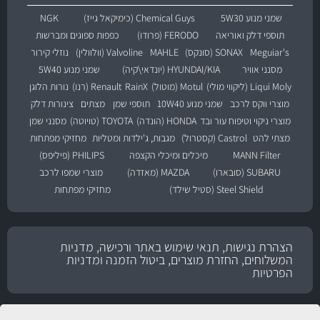
שמני מנוע 5W30
Chemical Guys (כימיקאל גייז)
NGK
תוספי דלק ואוריאה
FERODO (פרודו)
כפפות ספוגים ומברשות
Meguiar's
SONAX (סונקס)
MAHLE
Valvoline (וולוולין)
נוזלי קירור
מסנני אוויר
HYUNDAI/KIA (יונדאי\קיה)
שמני מנוע 5W40
Liqui Moly (ליקווי מולי)
Motul (מוטול)
RainX
Renault (רנו)
נורות הלוגן
מוצרי ווקס לרכב
שמני מנוע 10W40
תוספי שמן
מצתים
צינורות דלק
מוצרי ניקוי וטיפוח עור ובד
HONDA (הונדה)
TOYOTA (טויוטה)
מסנני שמן
מצתי להט
Castrol (קסטרול)
מגבות, ג'ילדות ומטליות
מחזיקי מפתחות
MANN Filter
מיכלים ומיכלי הקצפה
PHILIPS (פיליפס)
SUBARU (סובארו)
MAZDA (מאזדה)
מוצרי שמפו לרכב
Steel Shield (סטיל שילד)
מחזיקי מפתחות
הצהרת נגישות, תנאי שימוש באתר ורכישה, מדניות
המשלוחים, החזרת מוצרים, ביטול הזמנה ומדניות
הפרטיות