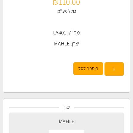
₪
110.00
כולל מע''מ
מק"ט: LA401
יצרן:
MAHLE
הוספה לסל
יצרן
MAHLE