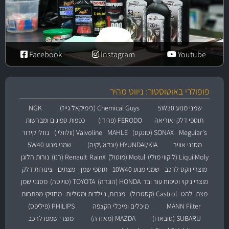
Facebook
Instagram
Youtube
פופולרי באוטוסטור: ניווט מהיר
שמני מנוע 5W30
Chemical Guys (כימיקאל גייז)
NGK
תוספי דלק ואוריאה
FERODO (פרודו)
כפפות ספוגים ומברשות
Meguiar's
SONAX (סונקס)
MAHLE
Valvoline (וולוולין)
נוזלי קירור
מסנני אוויר
HYUNDAI/KIA (יונדאי\קיה)
שמני מנוע 5W40
Liqui Moly (ליקווי מולי)
Motul (מוטול)
RainX
Renault (רנו)
נורות הלוגן
מוצרי ווקס לרכב
שמני מנוע 10W40
תוספי שמן
מצתים
צינורות דלק
מוצרי ניקוי וטיפוח עור ובד
HONDA (הונדה)
TOYOTA (טויוטה)
מסנני שמן
מצתי להט
Castrol (קסטרול)
מגבות, ג'ילדות ומטליות
מחזיקי מפתחות
MANN Filter
מיכלים ומיכלי הקצפה
PHILIPS (פיליפס)
SUBARU (סובארו)
MAZDA (מאזדה)
מוצרי שמפו לרכב