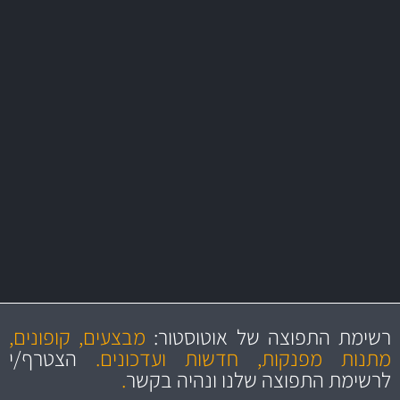
משלוח מהיר
באמצעות צ'יטה
משלוחים
יותר מ- 400 מוצרי טיפוח לרכב
MAN
בקרו במחלקת מוצרי טיפוח הרכב שלנו עם היצע עשיר, מקצועי ועם תגי
מחיר מעולים!
מקצועיות
מחירים
הוגנים
ושירות מצויין
רשימת התפוצה של אוטוסטור:
מבצעים, קופונים,
והיצע מוצרים איכותי
מתנות מפנקות, חדשות ועדכונים.
הצטרף/י
לרשימת התפוצה שלנו ונהיה בקשר
.