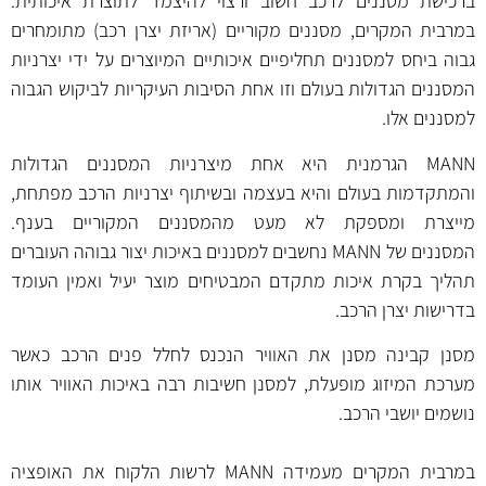
ברכישת מסננים לרכב חשוב ורצוי להיצמד לתוצרת איכותית.
במרבית המקרים, מסננים מקוריים (אריזת יצרן רכב) מתומחרים
גבוה ביחס למסננים תחליפיים איכותיים המיוצרים על ידי יצרניות
המסננים הגדולות בעולם וזו אחת הסיבות העיקריות לביקוש הגבוה
למסננים אלו.
MANN הגרמנית היא אחת מיצרניות המסננים הגדולות
והמתקדמות בעולם והיא בעצמה ובשיתוף יצרניות הרכב מפתחת,
מייצרת ומספקת לא מעט מהמסננים המקוריים בענף.
המסננים של MANN נחשבים למסננים באיכות יצור גבוהה העוברים
תהליך בקרת איכות מתקדם המבטיחים מוצר יעיל ואמין העומד
בדרישות יצרן הרכב.
מסנן קבינה מסנן את האוויר הנכנס לחלל פנים הרכב כאשר
מערכת המיזוג מופעלת, למסנן חשיבות רבה באיכות האוויר אותו
נושמים יושבי הרכב.
במרבית המקרים מעמידה MANN לרשות הלקוח את האופציה