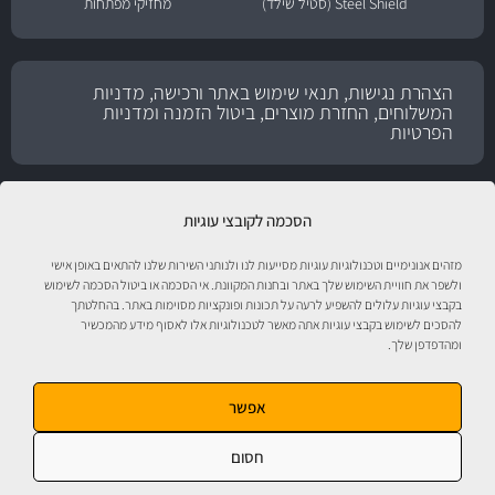
Steel Shield (סטיל שילד)
מחזיקי מפתחות
הצהרת נגישות, תנאי שימוש באתר ורכישה, מדניות
המשלוחים, החזרת מוצרים, ביטול הזמנה ומדניות
הפרטיות
הסכמה לקובצי עוגיות
מזהים אנונימיים וטכנולוגיות עוגיות מסייעות לנו ולנותני השירות שלנו להתאים באופן אישי
ולשפר את חוויית השימוש שלך באתר ובחנות המקוונת. אי הסכמה או ביטול הסכמה לשימוש
בקבצי עוגיות עלולים להשפיע לרעה על תכונות ופונקציות מסוימות באתר. בהחלטתך
להסכים לשימוש בקבצי עוגיות אתה מאשר לטכנולוגיות אלו לאסוף מידע מהמכשיר
ומהדפדפן שלך.
טיפול לרכב עם אוטוסטור!
אפשר
חסום
אוטוסטור - ספורט מוטורי, חלקי חילוף, אביזרים, שמנים, נוזלים, חומרי עבודה ומוצרי
טיפוח לרכב. התמונות להמחשה בלבד. ט.ל.ח. מבית
מ.ה אוטומדיה.