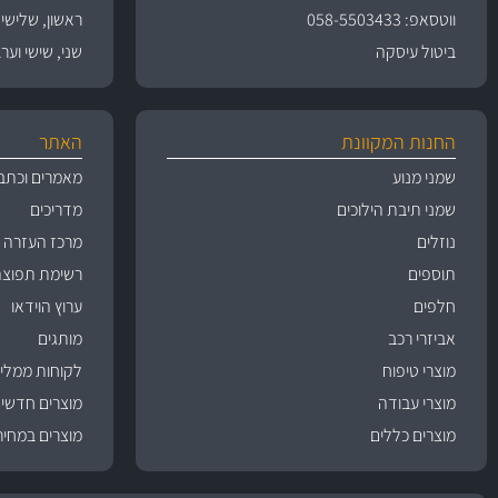
ווטסאפ: 058-5503433
ראשון, שלישי, רביעי 
ביטול עיסקה
שני, שישי וערבי חג 09:00
החנות המקוונת
האתר
שמני מנוע
מאמרים וכתב
שמני תיבת הילוכים
מדריכים
נוזלים
מרכז העזרה
תוספים
רשימת תפוצה
חלפים
ערוץ הוידאו
אביזרי רכב
מותגים
מוצרי טיפוח
לקוחות ממליצ
מוצרי עבודה
מוצרים חדשי
מוצרים כללים
מוצרים במחיר