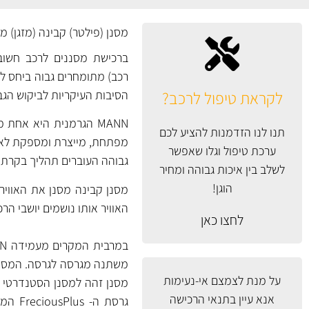
מסנן (פילטר) קבינה (מזגן) מק"ט CU2418-2 של MANN 
ברכישת מסננים לרכב חשוב 
רכב) מתומחרים גבוה ביחס למס
לקראת טיפול לרכב?
הסיבות העיקריות לביקוש הגב
MANN הגרמנית היא אח
תנו לנו הזדמנות להציע לכם
ערכת טיפול וגלו שאפשר
גבוהה העוברים תהליך בקרת א
לשלב בין איכות גבוהה ומחיר
הוגן!
מסנן קבינה מסנן את האוויר
האוויר אותו נושמים יושבי הרכ
לחצו כאן
על מנת לצמצם אי-נעימות
אנא עיין
בתנאי הרכישה