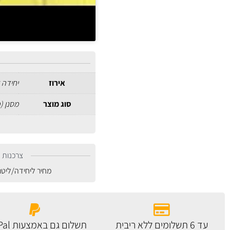
אירוז
יחידה 
סוג מוצר
מסנן (
צרכנות נ
מחיר ליחידה/ליט
עד 6 תשלומים ללא ריבית
תשלום גם באמצעות PayPal