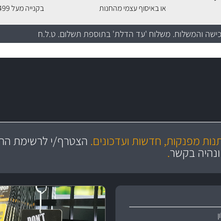
או באיסוף עצמי מהחנות
בקנייה מעל 499 שקלים
כישה והמשלוח
. משלוח 'עד הדלת' בתוספת תשלום. ט.ל.ח
מקצועיות
ושירות מצויין
תנות מפנקות, חדשות ועדכונים.
הצטרף/י לרשימת התפ
והי
ונהיה בקשר
.