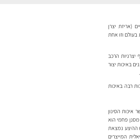
ם (אריזת יצרן
 בעולם וזו אחת
 יצרניות הרכב
 בענף. המסננים של MANN נחשבים למסננים באיכות יצור
ות רבה באיכות
 כאשר איכות הסינון
ה לגרסה. המסנן הסטנדרטי עשוי כותנה איכותית ומסנן באופן יעיל לכלוך ואבק (CU). מסנן פחמי הוא
חלקיקי פחם פעיל הלוכדים ריחות רעים ורעלים (CUK). בראש ההיצע נמצאת
י-בקטריאלית המייצרים