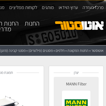
מרכז העזרה
ערוץ הוידאו
מותגים
לקוחות ממליצים
מוצ
החנות
החנות ה
מדרי
אוטוסטור
»
החנות המקוונת
»
חלפים
»
מסננים (פילטרים)
»
מסנני קבינה (מזגן)
יצרן
תמונת מוצ
MANN Filter