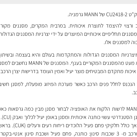
גרמניה.
ורצוי להיצמד לתוצרת איכותית. במרבית המקרים, מסננים מקוריי
ננים תחליפיים איכותיים המיוצרים על ידי יצרניות המסננים הגדולות
וה למסננים אלו.
ת מיצרניות המסננים הגדולות והמתקדמות בעולם והיא בעצמה ובשיתוף
מפתחת, מייצרת ומספקת לא מעט מהמסננים המקוריים
יכות מתקדם המבטיחים מוצר יעיל ואמין העומד בדרישות יצרן הרכב.
 הנכנס לחלל פנים הרכב כאשר מערכת המיזוג מופעלת, למסנן חשיב
ב.
במרבית המקרים מעמידה MANN לרשות הלקוח את האופציה לבחור מסנן מבין כמה גרסאות
משתנה מגרס
מסנן זהה למסנן הסטנדרטי אך כולל 
גרסת ה- FreciousPlus המורכב מ- 3 שכבות סינון: כותנה, פחם פעיל ושכבת סינון אנט