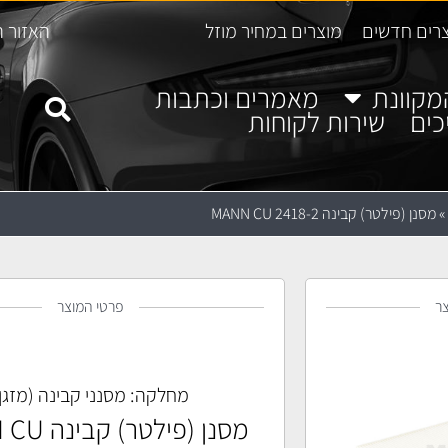
רים חדשים
מוצרים במחיר מוזל
האזור ה
מקוונת
מאמרים וכתבות
כים
שירות לקוחות
»
מסנן (פילטר) קבינה MANN CU 2418-2
ר
פרטי המוצר
מחלקה:
מסנני קבינה (מזגן
מסנן (פילטר