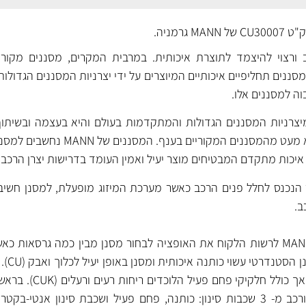
גרמניה.
ורצוי להיצמד לתוצרת איכותית. במרבית המקרים, מסננים מקוריי
ננים תחליפיים איכותיים המיוצרים על ידי יצרניות המסננים הגדולות
וה למסננים אלו.
ת מיצרניות המסננים הגדולות והמתקדמות בעולם והיא בעצמה ובשיתוף
מפתחת, מייצרת ומספקת לא מעט מהמסננים המקוריים
יכות מתקדם המבטיחים מוצר יעיל ואמין העומד בדרישות יצרן הרכב.
 הנכנס לחלל פנים הרכב כאשר מערכת המיזוג מופעלת, למסנן חשיב
ב.
במרבית המקרים מעמידה MANN לרשות הלקוח את האופציה לבחור מסנן מבין כמה גרסאות
משתנה מגרס
מסנן זהה למסנן הסטנדרטי אך כולל 
גרסת ה- FreciousPlus המורכב מ- 3 שכבות סינון: כותנה, פחם פעיל ושכבת סינון אנט