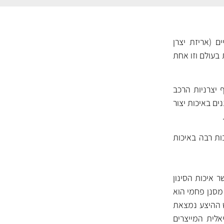
ם (אריזת יצרן
 בעולם וזו אחת
 יצרניות הרכב
 בענף. המסננים של MANN נחשבים למסננים באיכות יצור
ות רבה באיכות
 כאשר איכות הסינון
ה לגרסה. המסנן הסטנדרטי עשוי כותנה איכותית ומסנן באופן יעיל לכלוך ואבק (CU). מסנן פחמי הוא
חלקיקי פחם פעיל הלוכדים ריחות רעים ורעלים (CUK). בראש ההיצע נמצאת
י-בקטריאלית המייצרים