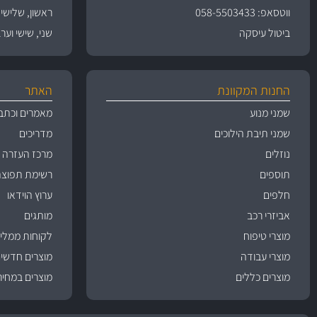
ווטסאפ: 058-5503433
ראשון, שלישי, רביעי 
ביטול עיסקה
שני, שישי וערבי חג 09:00
החנות המקוונת
האתר
שמני מנוע
מאמרים וכתב
שמני תיבת הילוכים
מדריכים
נוזלים
מרכז העזרה
תוספים
רשימת תפוצה
חלפים
ערוץ הוידאו
אביזרי רכב
מותגים
מוצרי טיפוח
לקוחות ממליצ
מוצרי עבודה
מוצרים חדשי
מוצרים כללים
מוצרים במחיר