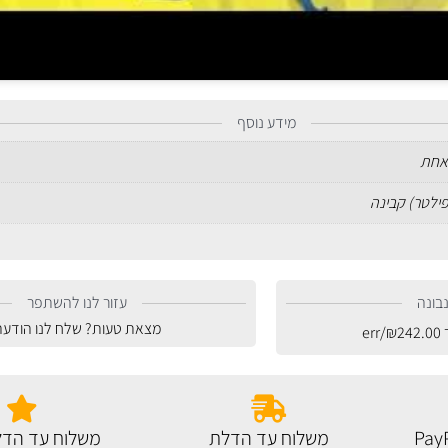
מידע נוסף
אחת
פילטר) קבינה
בונה
עזור לנו להשתפר
מצאת טעות? שלח לנו הודעה
ר
242.00
₪
/err
משלוח עד הדלת
משלוח עד הדל