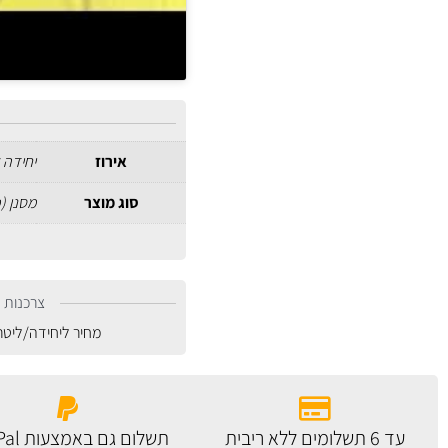
אירוז
יחידה 
סוג מוצר
מסנן (
צרכנות נ
מחיר ליחידה/ליט
עד 6 תשלומים ללא ריבית
תשלום גם באמצעות PayPal