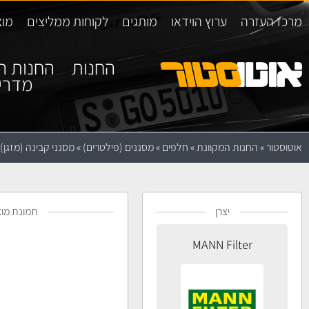
מרכז העזרה
ערוץ הוידאו
מותגים
לקוחות ממליצים
מוצ
החנות
החנות ה
מדרי
אוטוסטור
»
החנות המקוונת
»
חלפים
»
מסננים (פילטרים)
»
מסנני קבינה (מזגן)
יצרן
תמונת מוצ
MANN Filter