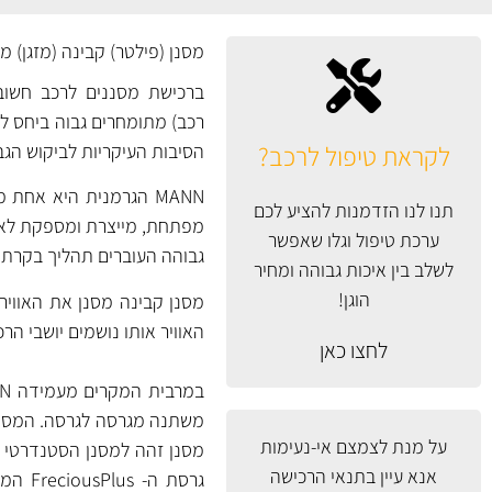
מסנן (פילטר) קבינה (מזגן) מק"ט CU30007 של MANN 
ברכישת מסננים לרכב חשוב 
רכב) מתומחרים גבוה ביחס למס
לקראת טיפול לרכב?
הסיבות העיקריות לביקוש הגב
MANN הגרמנית היא אח
תנו לנו הזדמנות להציע לכם
ערכת טיפול וגלו שאפשר
גבוהה העוברים תהליך בקרת א
לשלב בין איכות גבוהה ומחיר
הוגן!
מסנן קבינה מסנן את האוויר
האוויר אותו נושמים יושבי הרכ
לחצו כאן
על מנת לצמצם אי-נעימות
אנא עיין
בתנאי הרכישה