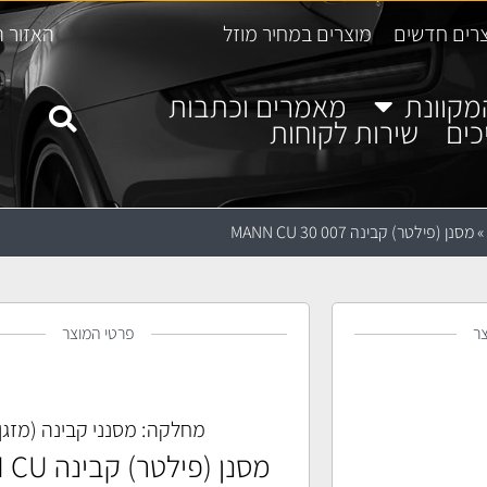
רים חדשים
מוצרים במחיר מוזל
האזור ה
מקוונת
מאמרים וכתבות
כים
שירות לקוחות
»
מסנן (פילטר) קבינה MANN CU 30 007
ר
פרטי המוצר
מחלקה:
מסנני קבינה (מזגן
מסנן (פילטר