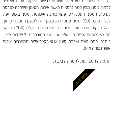
במרבית המקרים מעמידה MANN לרשות הלקוח את האופציה
לבחור מסנן מבין כמה גרסאות כאשר איכות הסינון משתנה מגרסה
לגרסה. המסנן הסטנדרטי עשוי כותנה איכותית ומסנן באופן יעיל
לכלוך ואבק (CU). מסנן פחמי הוא מסנן זהה למסנן הסטנדרטי אך
כולל חלקיקי פחם פעיל הלוכדים ריחות רעים ורעלים (CUK). בראש
ההיצע נמצאת גרסת ה- FreciousPlus המורכב מ- 3 שכבות סינון:
כותנה, פחם פעיל ושכבת סינון אנטי-בקטריאלית המייצרים איכות
אוויר גבוהה (FP).
התמונה המצורפת להמחשה בלבד.
פילטר מזגן