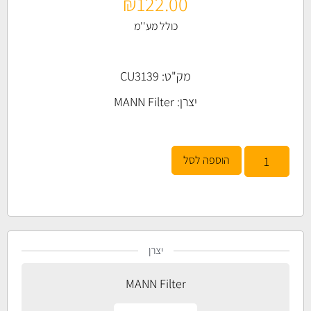
₪
122.00
כולל מע''מ
מק"ט: CU3139
יצרן:
MANN Filter
הוספה לסל
יצרן
MANN Filter