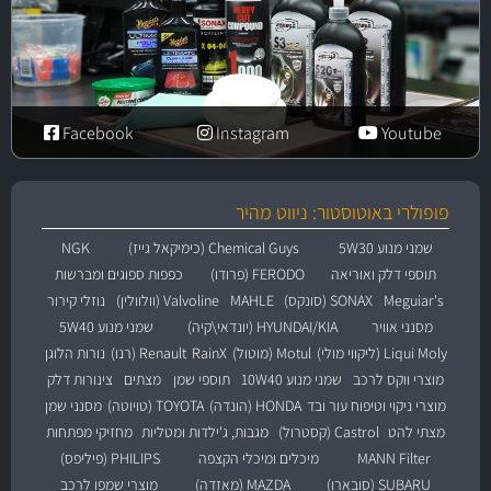
Facebook
Instagram
Youtube
פופולרי באוטוסטור: ניווט מהיר
שמני מנוע 5W30
Chemical Guys (כימיקאל גייז)
NGK
תוספי דלק ואוריאה
FERODO (פרודו)
כפפות ספוגים ומברשות
Meguiar's
SONAX (סונקס)
MAHLE
Valvoline (וולוולין)
נוזלי קירור
מסנני אוויר
HYUNDAI/KIA (יונדאי\קיה)
שמני מנוע 5W40
Liqui Moly (ליקווי מולי)
Motul (מוטול)
RainX
Renault (רנו)
נורות הלוגן
מוצרי ווקס לרכב
שמני מנוע 10W40
תוספי שמן
מצתים
צינורות דלק
מוצרי ניקוי וטיפוח עור ובד
HONDA (הונדה)
TOYOTA (טויוטה)
מסנני שמן
מצתי להט
Castrol (קסטרול)
מגבות, ג'ילדות ומטליות
מחזיקי מפתחות
MANN Filter
מיכלים ומיכלי הקצפה
PHILIPS (פיליפס)
SUBARU (סובארו)
MAZDA (מאזדה)
מוצרי שמפו לרכב