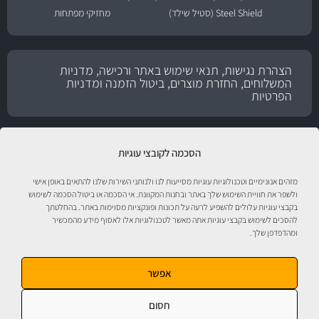
Steel Shield (סטיל שילד)
מחזיקי מפתחות
הצהרת נגישות, תנאי שימוש באתר ורכישה, מדניות
המשלוחים, החזרת מוצרים, ביטול הזמנה ומדניות
הפרטיות
הסכמה לקובצי עוגיות
מזהים אנונימיים וטכנולוגיות עוגיות מסייעות לנו ולנותני השירות שלנו להתאים באופן אישי
ולשפר את חוויית השימוש שלך באתר ובחנות המקוונת. אי הסכמה או ביטול הסכמה לשימוש
בקבצי עוגיות עלולים להשפיע לרעה על תכונות ופונקציות מסוימות באתר. בהחלטתך
להסכים לשימוש בקבצי עוגיות אתה מאשר לטכנולוגיות אלו לאסוף מידע מהמכשיר
ומהדפדפן שלך.
טיפול לרכב עם אוטוסטור!
אפשר
חסום
אוטוסטור - ספורט מוטורי, חלקי חילוף, אביזרים, שמנים, נוזלים, חומרי עבודה ומוצרי