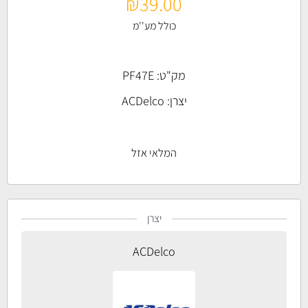
₪
39.00
כולל מע''מ
מק"ט: PF47E
יצרן:
ACDelco
המלאי אזל
יצרן
ACDelco