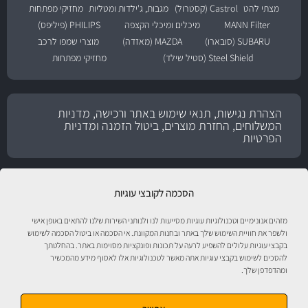
מצתי להט
Castrol (קסטרול)
מגבות, ג'ילדות ומטליות
מחזיקי מפתחות
MANN Filter
מיכלים ומיכלי הקצפה
PHILIPS (פיליפס)
SUBARU (סובארו)
MAZDA (מאזדה)
מוצרי שמפו לרכב
Steel Shield (סטיל שילד)
מחזיקי מפתחות
הצהרת נגישות, תנאי שימוש באתר ורכישה, מדניות
המשלוחים, החזרת מוצרים, ביטול הזמנה ומדניות
הפרטיות
הסכמה לקובצי עוגיות
מזהים אנונימיים וטכנולוגיות עוגיות מסייעות לנו ולנותני השירות שלנו להתאים באופן אישי
ולשפר את חוויית השימוש שלך באתר ובחנות המקוונת. אי הסכמה או ביטול הסכמה לשימוש
בקבצי עוגיות עלולים להשפיע לרעה על תכונות ופונקציות מסוימות באתר. בהחלטתך
להסכים לשימוש בקבצי עוגיות אתה מאשר לטכנולוגיות אלו לאסוף מידע מהמכשיר
ומהדפדפן שלך.
טיפול לרכב עם אוטוסטור!