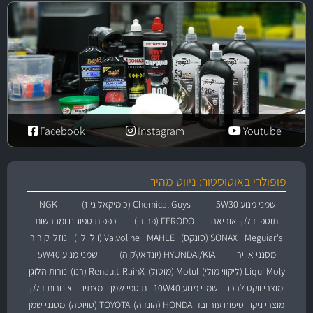
Facebook
Instagram
Youtube
פופולרי באוטוסטור: ניווט מהיר
שמני מנוע 5W30
Chemical Guys (כימיקאל גייז)
NGK
תוספי דלק ואוריאה
FERODO (פרודו)
כפפות ספוגים ומברשות
Meguiar's
SONAX (סונקס)
MAHLE
Valvoline (וולוולין)
נוזלי קירור
מסנני אוויר
HYUNDAI/KIA (יונדאי\קיה)
שמני מנוע 5W40
Liqui Moly (ליקווי מולי)
Motul (מוטול)
RainX
Renault (רנו)
נורות הלוגן
מוצרי ווקס לרכב
שמני מנוע 10W40
תוספי שמן
מצתים
צינורות דלק
מוצרי ניקוי וטיפוח עור ובד
HONDA (הונדה)
TOYOTA (טויוטה)
מסנני שמן