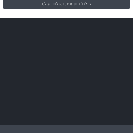
הדלת' בתוספת תשלום. ט.ל.ח
משלוח מהיר
באמצעות צ'יטה
משלוחים
יותר מ- 500 מסנני שמן, אוויר, דלק וקבינה
מחלקת המסננים שלנו עשירה וכוללת מסננים מקוריים ומסננים של MANN
ו- MAHLE גרמניה
מקצועיות
מחירים
הוגנים