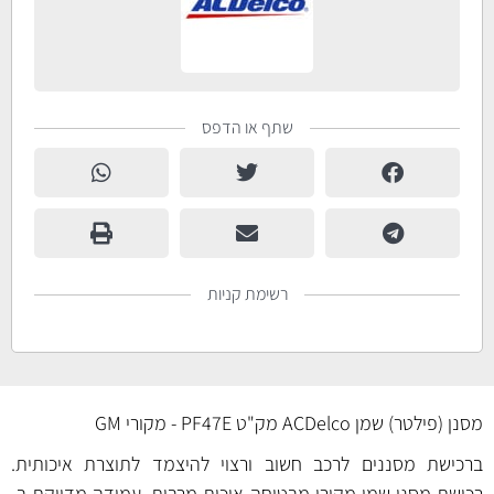
שתף או הדפס
רשימת קניות
מסנן (פילטר) שמן ACDelco מק"ט PF47E - מקורי GM
ברכישת מסננים לרכב חשוב ורצוי להיצמד לתוצרת איכותית.
רכישת מסנן שמן מקורי מבטיחה איכות מרבית, עמידה מדויקת ב-