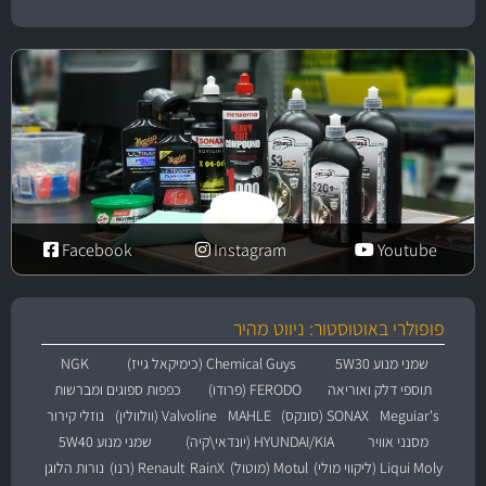
Facebook
Instagram
Youtube
פופולרי באוטוסטור: ניווט מהיר
שמני מנוע 5W30
Chemical Guys (כימיקאל גייז)
NGK
תוספי דלק ואוריאה
FERODO (פרודו)
כפפות ספוגים ומברשות
Meguiar's
SONAX (סונקס)
MAHLE
Valvoline (וולוולין)
נוזלי קירור
מסנני אוויר
HYUNDAI/KIA (יונדאי\קיה)
שמני מנוע 5W40
Liqui Moly (ליקווי מולי)
Motul (מוטול)
RainX
Renault (רנו)
נורות הלוגן