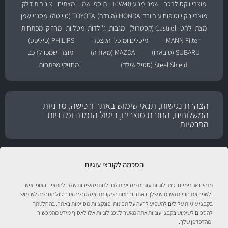
מוצרי ווקס לרכב
שמני מנוע 10W40
תוספי שמן
מצתים
צינורות דלק
מוצרי ניקוי וטיפוח עור ובד
HONDA (הונדה)
TOYOTA (טויוטה)
מסנני שמן
מצתי להט
Castrol (קסטרול)
מגבות, ג'ילדות ומטליות
מחזיקי מפתחות
MANN Filter
מיכלים ומיכלי הקצפה
PHILIPS (פיליפס)
SUBARU (סובארו)
MAZDA (מאזדה)
מוצרי שמפו לרכב
Steel Shield (סטיל שילד)
מחזיקי מפתחות
הצהרת נגישות, תנאי שימוש באתר ורכישה, מדניות
המשלוחים, החזרת מוצרים, ביטול הזמנה ומדניות
הפרטיות
הסכמה לקובצי עוגיות
מזהים אנונימיים וטכנולוגיות עוגיות מסייעות לנו ולנותני השירות שלנו להתאים באופן אישי
ולשפר את חוויית השימוש שלך באתר ובחנות המקוונת. אי הסכמה או ביטול הסכמה לשימוש
בקבצי עוגיות עלולים להשפיע לרעה על תכונות ופונקציות מסוימות באתר. בהחלטתך
להסכים לשימוש בקבצי עוגיות אתה מאשר לטכנולוגיות אלו לאסוף מידע מהמכשיר
טיפול לרכב עם אוטוסטור!
ומהדפדפן שלך.