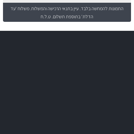
התמונות להמחשה בלבד.
עיין בתנאי הרכישה והמשלוח
. משלוח 'עד
הדלת' בתוספת תשלום. ט.ל.ח
משלוח מהיר
באמצעות צ'יטה
משלוחים
יותר מ- 500 מסנני שמן, אוויר, דלק וקבינה
מחלקת המסננים שלנו עשירה וכוללת מסננים מקוריים ומסננים של MANN
ו- MAHLE גרמניה