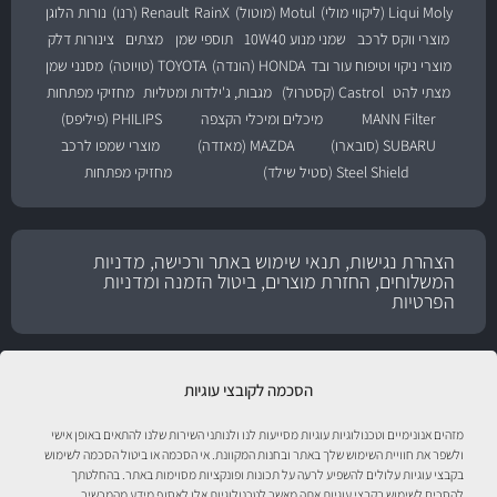
Liqui Moly (ליקווי מולי)
Motul (מוטול)
RainX
Renault (רנו)
נורות הלוגן
מוצרי ווקס לרכב
שמני מנוע 10W40
תוספי שמן
מצתים
צינורות דלק
מוצרי ניקוי וטיפוח עור ובד
HONDA (הונדה)
TOYOTA (טויוטה)
מסנני שמן
מצתי להט
Castrol (קסטרול)
מגבות, ג'ילדות ומטליות
מחזיקי מפתחות
MANN Filter
מיכלים ומיכלי הקצפה
PHILIPS (פיליפס)
SUBARU (סובארו)
MAZDA (מאזדה)
מוצרי שמפו לרכב
Steel Shield (סטיל שילד)
מחזיקי מפתחות
הצהרת נגישות, תנאי שימוש באתר ורכישה, מדניות
המשלוחים, החזרת מוצרים, ביטול הזמנה ומדניות
הפרטיות
הסכמה לקובצי עוגיות
מזהים אנונימיים וטכנולוגיות עוגיות מסייעות לנו ולנותני השירות שלנו להתאים באופן אישי
ולשפר את חוויית השימוש שלך באתר ובחנות המקוונת. אי הסכמה או ביטול הסכמה לשימוש
בקבצי עוגיות עלולים להשפיע לרעה על תכונות ופונקציות מסוימות באתר. בהחלטתך
להסכים לשימוש בקבצי עוגיות אתה מאשר לטכנולוגיות אלו לאסוף מידע מהמכשיר