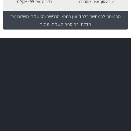
או באיסוף עצמי מהחנות
בקנייה מעל 499 שקלים
התמונות להמחשה בלבד.
עיין בתנאי הרכישה והמשלוח
. משלוח 'עד
הדלת' בתוספת תשלום. ט.ל.ח
משלוח מהיר
באמצעות צ'יטה
משלוחים
יותר מ- 500 מסנני שמן, אוויר, דלק וקבינה
מחלקת המסננים שלנו עשירה וכוללת מסננים מקוריים ומסננים של MANN
ו- MAHLE גרמניה