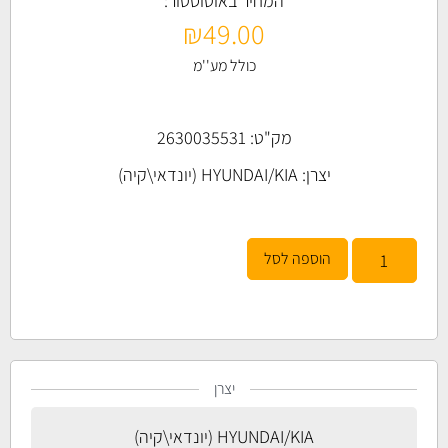
המחיר באוטוסטור:
₪
49.00
כולל מע''מ
מק"ט: 2630035531
יצרן:
HYUNDAI/KIA (יונדאי\קיה)
הוספה לסל
יצרן
HYUNDAI/KIA (יונדאי\קיה)