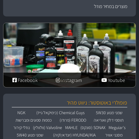
מוצרים במחיר מוזל
Facebook
Instagram
Youtube
פופולרי באוטוסטור: ניווט מהיר
שמני מנוע 5W30
Chemical Guys (כימיקאל גייז)
NGK
תוספי דלק ואוריאה
FERODO (פרודו)
כפפות ספוגים ומברשות
Meguiar's
SONAX (סונקס)
MAHLE
Valvoline (וולוולין)
נוזלי קירור
מסנני אוויר
HYUNDAI/KIA (יונדאי\קיה)
שמני מנוע 5W40