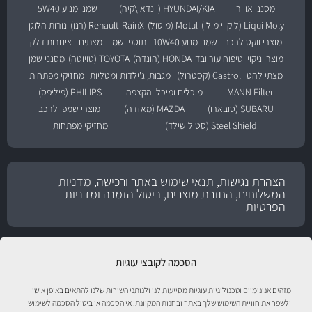
מסנני אוויר
HYUNDAI/KIA (יונדאי\קיה)
שמני מנוע 5W40
Liqui Moly (ליקווי מולי)
Motul (מוטול)
RainX
Renault (רנו)
נורות הלוגן
מוצרי ווקס לרכב
שמני מנוע 10W40
תוספי שמן
מצתים
צינורות דלק
מוצרי ניקוי וטיפוח עור ובד
HONDA (הונדה)
TOYOTA (טויוטה)
מסנני שמן
מצתי להט
Castrol (קסטרול)
מגבות, ג'ילדות ומטליות
מחזיקי מפתחות
MANN Filter
מיכלים ומיכלי הקצפה
PHILIPS (פיליפס)
SUBARU (סובארו)
MAZDA (מאזדה)
מוצרי שמפו לרכב
Steel Shield (סטיל שילד)
מחזיקי מפתחות
הצהרת נגישות, תנאי שימוש באתר ורכישה, מדניות
המשלוחים, החזרת מוצרים, ביטול הזמנה ומדניות
הפרטיות
הסכמה לקובצי עוגיות
מזהים אנונימיים וטכנולוגיות עוגיות מסייעות לנו ולנותני השירות שלנו להתאים באופן אישי
ולשפר את חוויית השימוש שלך באתר ובחנות המקוונת. אי הסכמה או ביטול הסכמה לשימוש