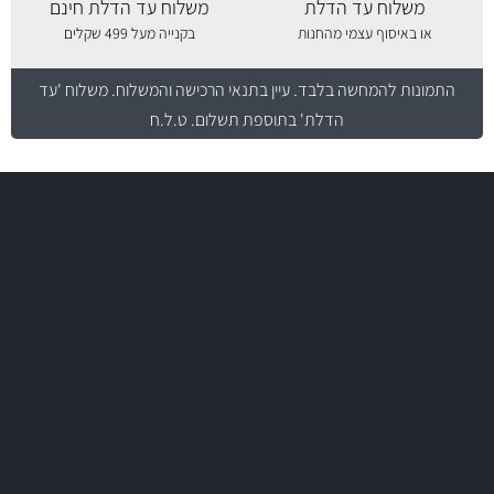
משלוח עד הדלת
משלוח עד הדלת חינם
או באיסוף עצמי מהחנות
בקנייה מעל 499 שקלים
התמונות להמחשה בלבד.
עיין בתנאי הרכישה והמשלוח
. משלוח 'עד
הדלת' בתוספת תשלום. ט.ל.ח
משלוח מהיר
באמצעות צ'יטה
משלוחים
יותר מ- 500 מסנני שמן, אוויר, דלק וקבינה
מחלקת המסננים שלנו עשירה וכוללת מסננים מקוריים ומסננים של MANN
ו- MAHLE גרמניה