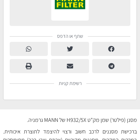
שתף או הדפס
רשימת קניות
מסנן (פילטר) שמן מק"ט H932/5X של MANN גרמניה.
ברכישת מסננים לרכב חשוב ורצוי להיצמד לתוצרת איכותית.
במרבית המקרים, מסננים מקוריים (אריזת יצרן רכב) מתומחרים