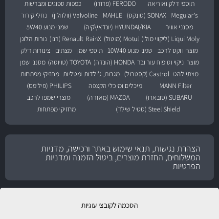
תוספי דלק ואוריאה
FERODO (פרודו)
כפפות ספוגים ומברשות
Meguiar's
SONAX (סונקס)
MAHLE
Valvoline (וולוולין)
נוזלי קירור
מסנני אוויר
HYUNDAI/KIA (יונדאי\קיה)
שמני מנוע 5W40
Liqui Moly (ליקווי מולי)
Motul (מוטול)
RainX
Renault (רנו)
נורות הלוגן
מוצרי ווקס לרכב
שמני מנוע 10W40
תוספי שמן
מצתים
צינורות דלק
מוצרי ניקוי וטיפוח עור ובד
HONDA (הונדה)
TOYOTA (טויוטה)
מסנני שמן
מצתי להט
Castrol (קסטרול)
מגבות, ג'ילדות ומטליות
מחזיקי מפתחות
MANN Filter
מיכלים ומיכלי הקצפה
PHILIPS (פיליפס)
SUBARU (סובארו)
MAZDA (מאזדה)
מוצרי שמפו לרכב
Steel Shield (סטיל שילד)
מחזיקי מפתחות
הצהרת נגישות, תנאי שימוש באתר ורכישה, מדניות
המשלוחים, החזרת מוצרים, ביטול הזמנה ומדניות
הפרטיות
הסכמה לקובצי עוגיות