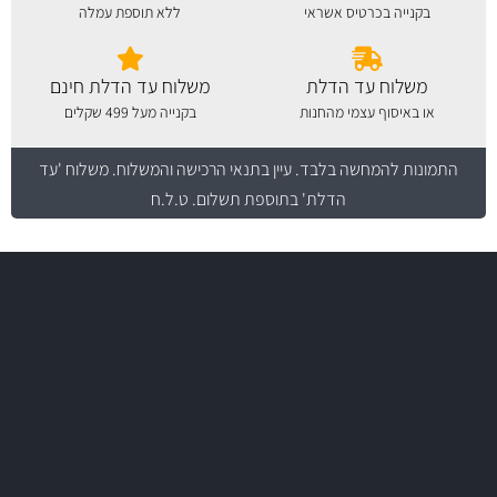
בקנייה בכרטיס אשראי
ללא תוספת עמלה
משלוח עד הדלת
משלוח עד הדלת חינם
או באיסוף עצמי מהחנות
בקנייה מעל 499 שקלים
התמונות להמחשה בלבד.
עיין בתנאי הרכישה והמשלוח
. משלוח 'עד
הדלת' בתוספת תשלום. ט.ל.ח
משלוח מהיר
באמצעות צ'יטה
יותר מ- 400 מוצרי טיפוח לרכב
משלוחים
MAN
בקרו במחלקת מוצרי טיפוח הרכב שלנו עם היצע עשיר, מקצועי ועם תגי
מחיר מעולים!