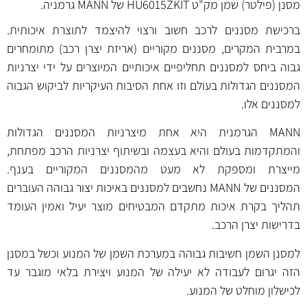
מסנן (פילטר) שמן מק"ט HU6015ZKIT של MANN גרמניה.
ברכישת מסננים לרכב חשוב ורצוי להיצמד לתוצרת איכותית.
במרבית המקרים, מסננים מקוריים (אריזת יצרן רכב) מתומחרים
גבוה ביחס למסננים תחליפיים איכותיים המיוצרים על ידי יצרניות
המסננים הגדולות בעולם וזו אחת הסיבות העיקריות לביקוש הגבוה
למסננים אלו.
MANN הגרמנית היא אחת מיצרניות המסננים הגדולות
והמתקדמות בעולם והיא בעצמה ובשיתוף יצרניות הרכב מפתחת,
מייצרת ומספקת לא מעט מהמסננים המקוריים בענף.
המסננים של MANN נחשבים למסננים באיכות יצור גבוהה העוברים
תהליך בקרת איכות מתקדם המבטיחים מוצר יעיל ואמין העומד
בדרישות יצרן הרכב.
למסנן השמן חשיבות גבוהה במערכת השמן של המנוע וכשל במסנן
הזה יגרום לעבודה לא יעילה של המנוע ויצירת בלאי מוגבר עד
לכישלון מוחלט של המנוע.