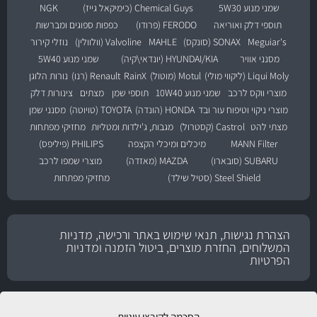
שמני מנוע 5W30
Chemical Guys (כימיקאל גייז)
NGK
תוספי דלק ואוריאה
FERODO (פרודו)
כפפות ספוגים ומברשות
Meguiar's
SONAX (סונקס)
MAHLE
Valvoline (וולוולין)
נוזלי קירור
מסנני אוויר
HYUNDAI/KIA (יונדאי\קיה)
שמני מנוע 5W40
Liqui Moly (ליקווי מולי)
Motul (מוטול)
RainX
Renault (רנו)
נורות הלוגן
מוצרי ווקס לרכב
שמני מנוע 10W40
תוספי שמן
מצתים
צינורות דלק
מוצרי ניקוי וטיפוח עור ובד
HONDA (הונדה)
TOYOTA (טויוטה)
מסנני שמן
מצתי להט
Castrol (קסטרול)
מגבות, ג'ילדות ומטליות
מחזיקי מפתחות
MANN Filter
מיכלים ומיכלי הקצפה
PHILIPS (פיליפס)
SUBARU (סובארו)
MAZDA (מאזדה)
מוצרי שמפו לרכב
Steel Shield (סטיל שילד)
מחזיקי מפתחות
הצהרת נגישות, תנאי שימוש באתר ורכישה, מדניות
המשלוחים, החזרת מוצרים, ביטול הזמנה ומדניות
הפרטיות
הסכמה לקובצי עוגיות