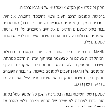
מסנן (פילטר) שמן מק"ט HU7032Z של MANN גרמניה.
ברכישת מסננים לרכב חשוב ורצוי להיצמד לתוצרת איכותית.
במרבית המקרים, מסננים מקוריים (אריזת יצרן רכב) מתומחרים
גבוה ביחס למסננים תחליפיים איכותיים המיוצרים על ידי יצרניות
המסננים הגדולות בעולם וזו אחת הסיבות העיקריות לביקוש הגבוה
למסננים אלו.
MANN הגרמנית היא אחת מיצרניות המסננים הגדולות
והמתקדמות בעולם והיא בעצמה ובשיתוף יצרניות הרכב מפתחת,
מייצרת ומספקת לא מעט מהמסננים המקוריים בענף.
המסננים של MANN נחשבים למסננים באיכות יצור גבוהה העוברים
תהליך בקרת איכות מתקדם המבטיחים מוצר יעיל ואמין העומד
בדרישות יצרן הרכב.
למסנן השמן חשיבות גבוהה במערכת השמן של המנוע וכשל במסנן
הזה יגרום לעבודה לא יעילה של המנוע ויצירת בלאי מוגבר עד
לכישלון מוחלט של המנוע.