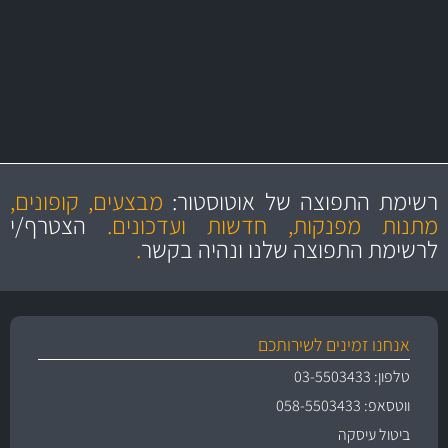
יותר מ- 500 מסנני שמן, אוויר, דלק וקבינה
מחלקת המסננים שלנו עשירה וכוללת מסננים מקוריים ומסננים של MANN
ו- MAHLE גרמניה
מקצועיות
מחירים
הוגנים
ושירות מצויין
רשימת התפוצה של אוטוסטור:
מבצעים, קופונים,
והיצע מוצרים איכותי
מתנות מפנקות, חדשות ועדכונים.
הצטרף/י
לרשימת התפוצה שלנו ונהיה בקשר
.
אנחנו זמינים לשירותכם
טלפון: 03-5503433
ווטסאפ: 058-5503433
ביטול עיסקה