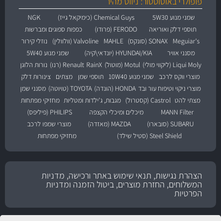
פופולרי באוטוסטור: ניווט מהיר
שמני מנוע 5W30
Chemical Guys (כימיקאל גייז)
NGK
תוספי דלק ואוריאה
FERODO (פרודו)
כפפות ספוגים ומברשות
Meguiar's
SONAX (סונקס)
MAHLE
Valvoline (וולוולין)
נוזלי קירור
מסנני אוויר
HYUNDAI/KIA (יונדאי\קיה)
שמני מנוע 5W40
Liqui Moly (ליקווי מולי)
Motul (מוטול)
RainX
Renault (רנו)
נורות הלוגן
מוצרי ווקס לרכב
שמני מנוע 10W40
תוספי שמן
מצתים
צינורות דלק
מוצרי ניקוי וטיפוח עור ובד
HONDA (הונדה)
TOYOTA (טויוטה)
מסנני שמן
מצתי להט
Castrol (קסטרול)
מגבות, ג'ילדות ומטליות
מחזיקי מפתחות
MANN Filter
מיכלים ומיכלי הקצפה
PHILIPS (פיליפס)
SUBARU (סובארו)
MAZDA (מאזדה)
מוצרי שמפו לרכב
Steel Shield (סטיל שילד)
מחזיקי מפתחות
הצהרת נגישות, תנאי שימוש באתר ורכישה, מדניות
המשלוחים, החזרת מוצרים, ביטול הזמנה ומדניות
הפרטיות