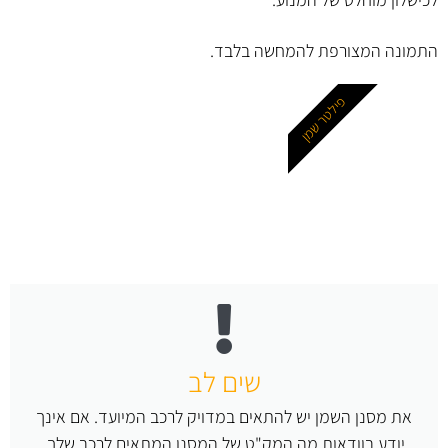
התמונה המצורפת להמחשה בלבד.
פילטר שמן
שים לב
את מסנן השמן יש להתאים במדויק לרכב המיועד. אם אינך
יודע בוודאות מה המק"ט של המסנן המתאים לרכב שלך,