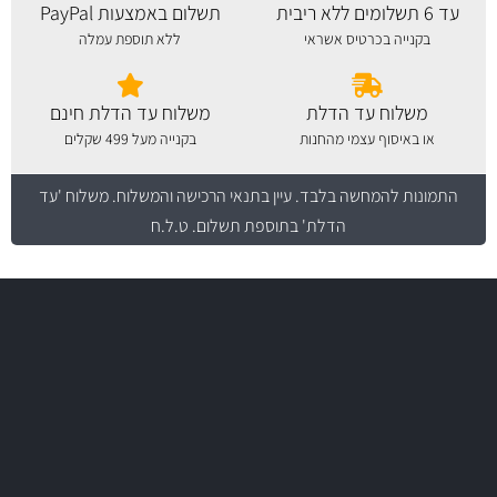
עד 6 תשלומים ללא ריבית
תשלום באמצעות PayPal
בקנייה בכרטיס אשראי
ללא תוספת עמלה
משלוח עד הדלת
משלוח עד הדלת חינם
או באיסוף עצמי מהחנות
בקנייה מעל 499 שקלים
התמונות להמחשה בלבד.
עיין בתנאי הרכישה והמשלוח
. משלוח 'עד
הדלת' בתוספת תשלום. ט.ל.ח
משלוח מהיר
באמצעות צ'יטה
משלוחים