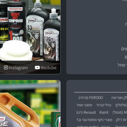
ים
ם
 מוזל
Instagram
Youtube
ק ואוריאה
FERODO (פרודו)
נוזלי קירור
מסנני אוויר
טול)
RainX
Renault (רנו)
רות דלק
מוצרי ניקוי וטיפוח עור ובד