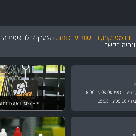
מקצועיות
יותר מ- 400 מוצרי טיפוח לרכב
מחלקת המסננים שלנו עשירה וכוללת מסננים מקוריים ומסננים של MANN ו- MAHLE
ושירות מצויין
בקרו במחלקת מוצרי טיפוח 
תנות מפנקות, חדשות ועדכונים.
הצטרף/י לרשימת התפ
ניה
והי
ונהיה בקשר
.
וחמישי 09:00 עד 18:00
 עד 15:00
!DON'T TOUCH MY CAR
ות