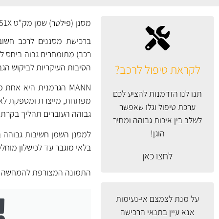
מסנן (פילטר) שמן מק"ט HU711/51X של MANN גרמניה.
ברכישת מסננים לרכב חשוב 
רכב) מתומחרים גבוה ביחס למס
לקראת טיפול לרכב?
הסיבות העיקריות לביקוש הגב
MANN הגרמנית היא אח
תנו לנו הזדמנות להציע לכם
ערכת טיפול וגלו שאפשר
גבוהה העוברים תהליך בקרת א
לשלב בין איכות גבוהה ומחיר
הוגן!
למסנן השמן חשיבות גבוהה ב
בלאי מוגבר עד לכישלון מוחל
לחצו כאן
התמונה המצורפת להמחשה ב
על מנת לצמצם אי-נעימות
אנא עיין
בתנאי הרכישה