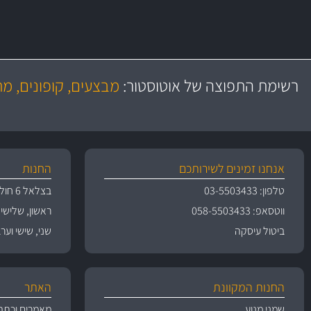
משלוח מהיר
יותר מ- 500 מסנני שמן, אוויר, דלק וקבינה
כותיות במחיר
באמצעות צ'יטה
רשימת התפוצה של אוטוסטור:
מבצעים, קופונים, מ
משלוחים
גרמ
אנחנו זמינים לשירותכם
החנות
טלפון: 03-5503433
בצלאל 6 חולון
ווטסאפ: 058-5503433
ראשון, שלישי, רביעי 
ביטול עיסקה
שני, שישי וערבי חג 09:00
החנות המקוונת
האתר
שמני מנוע
מאמרים וכתב