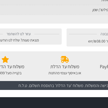
פילטר) שמן
בונה
עזור לנו להשתפר
מצאת טעות? שלח לנו הודעה
ר
38.00
₪
/err
משלוח עד הדלת
משלוח עד הדל
או באיסוף עצמי מהחנות
בקנייה מעל 499 שקלים
כישה והמשלוח
. משלוח 'עד הדלת' בתוספת תשלום. ט.ל.ח