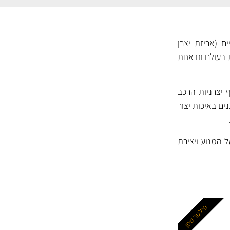
ם (אריזת יצרן
 בעולם וזו אחת
 יצרניות הרכב
 בענף. המסננים של MANN נחשבים למסננים באיכות יצור
 המנוע ויצירת
פילטר שמן