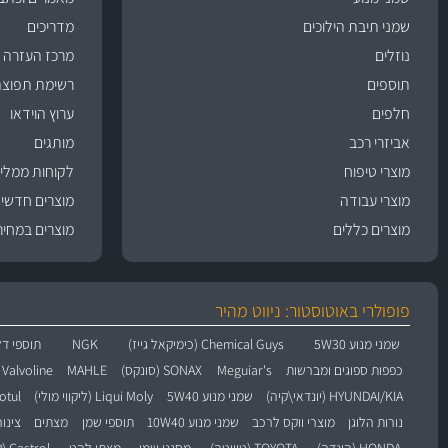
שמני תיבת הילוכים
מדריכים
נוזלים
מרכז העזרה
תוספים
רשימת תפוצה
חלפים
ערוץ הוידאו
אביזרי רכב
מותגים
מוצרי טיפוח
לקוחות ממליצ
מוצרי עבודה
מוצרים חדשי
מוצרים כללים
מוצרים במחיר
פופולרי באוטוסטור: ניווט מהיר
שמני מנוע 5W30
Chemical Guys (כימיקאל גייז)
NGK
תוספי דל
כפפות ספוגים ומברשות
Meguiar's
SONAX (סונקס)
MAHLE
Valvoline (וולוולין)
HYUNDAI/KIA (יונדאי\קיה)
שמני מנוע 5W40
Liqui Moly (ליקווי מולי)
Motul (מו
נורות הלוגן
מוצרי ווקס לרכב
שמני מנוע 10W40
תוספי שמן
מצתים
צינו