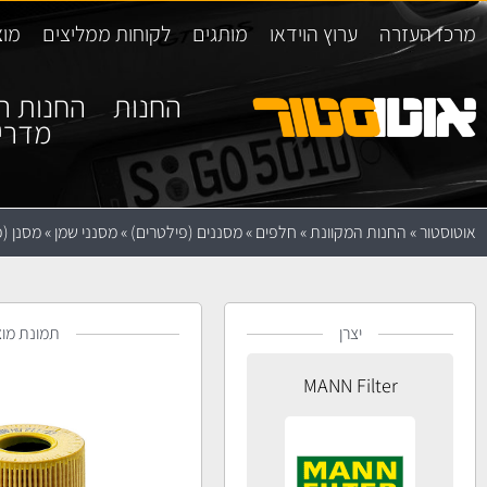
מרכז העזרה
ערוץ הוידאו
מותגים
לקוחות ממליצים
מוצ
החנות
החנות ה
מדרי
אוטוסטור
»
החנות המקוונת
»
חלפים
»
מסננים (פילטרים)
»
מסנני שמן
»
מסנן (פילטר) 
יצרן
תמונת מוצ
MANN Filter