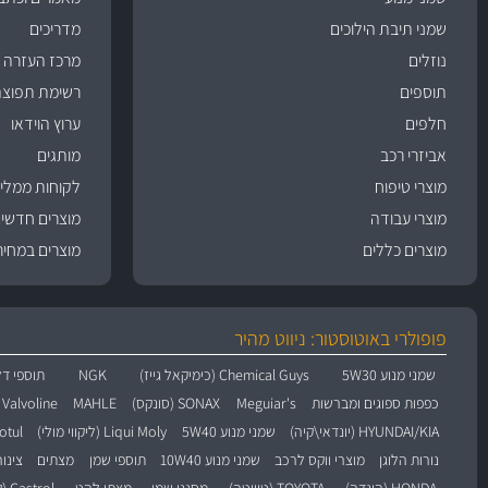
שמני תיבת הילוכים
מדריכים
נוזלים
מרכז העזרה
תוספים
רשימת תפוצה
חלפים
ערוץ הוידאו
אביזרי רכב
מותגים
מוצרי טיפוח
לקוחות ממליצ
מוצרי עבודה
מוצרים חדשי
מוצרים כללים
מוצרים במחיר
פופולרי באוטוסטור: ניווט מהיר
שמני מנוע 5W30
Chemical Guys (כימיקאל גייז)
NGK
תוספי דל
כפפות ספוגים ומברשות
Meguiar's
SONAX (סונקס)
MAHLE
Valvoline (וולוולין)
HYUNDAI/KIA (יונדאי\קיה)
שמני מנוע 5W40
Liqui Moly (ליקווי מולי)
Motul (מו
נורות הלוגן
מוצרי ווקס לרכב
שמני מנוע 10W40
תוספי שמן
מצתים
צינו