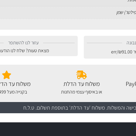
פילטר) שמן
בונה
עזור לנו להשתפר
מצאת טעות? שלח לנו הודעה
ר
91.00
₪
/err
משלוח עד הדלת
משלוח עד הדל
או באיסוף עצמי מהחנות
בקנייה מעל 499 שקלים
כישה והמשלוח
. משלוח 'עד הדלת' בתוספת תשלום. ט.ל.ח