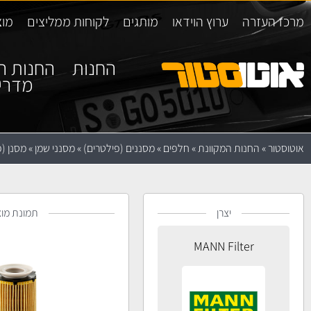
מרכז העזרה
ערוץ הוידאו
מותגים
לקוחות ממליצים
מוצ
החנות
החנות ה
מדרי
אוטוסטור
»
החנות המקוונת
»
חלפים
»
מסננים (פילטרים)
»
מסנני שמן
»
מסנן (פילטר)
יצרן
תמונת מוצ
MANN Filter