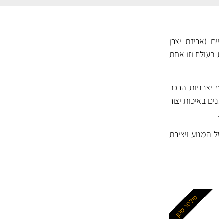
ם (אריזת יצרן
 בעולם וזו אחת
 יצרניות הרכב
 בענף. המסננים של MANN נחשבים למסננים באיכות יצור
 המנוע ויצירת
פילטר שמן