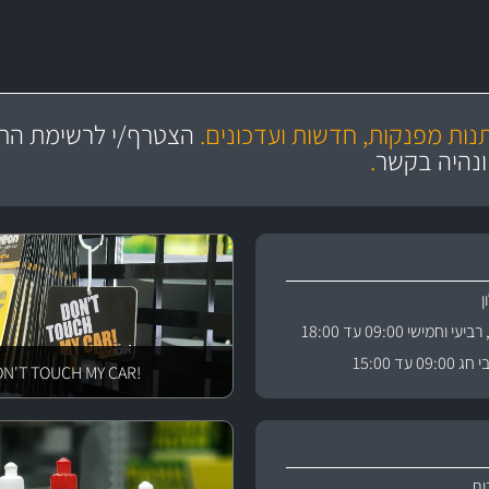
מקצועיות
יותר מ- 400 מוצרי טיפוח לרכב
מחלקת המסננים שלנו עשירה וכוללת מסננים מקוריים ומסננים של MANN ו- MAHLE
ושירות מצויין
בקרו במחלקת מוצרי טיפוח 
תנות מפנקות, חדשות ועדכונים.
הצטרף/י לרשימת התפ
ניה
והי
ונהיה בקשר
.
וחמישי 09:00 עד 18:00
 עד 15:00
!DON'T TOUCH MY CAR
ות