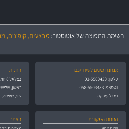
משלוח מהיר
יותר מ- 500 מסנני שמן, אוויר, דלק וקבינה
כותיות במחיר
באמצעות צ'יטה
רשימת התפוצה של אוטוסטור:
מבצעים, קופונים, מ
משלוחים
גרמ
אנחנו זמינים לשירותכם
החנות
טלפון: 03-5503433
בצלאל 6 חולון
ווטסאפ: 058-5503433
ראשון, שלישי, רביעי 
ביטול עיסקה
שני, שישי וערבי חג 09:00
החנות המקוונת
האתר
שמני מנוע
מאמרים וכתב