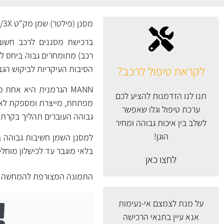
מסנן (פילטר) שמן מק"ט HU720/3X של MANN גרמניה.
ברכישת מסננים לרכב חשוב 
רכב) מתומחרים גבוה ביחס למס
לקראת טיפול לרכב?
הסיבות העיקריות לביקוש הגב
MANN הגרמנית היא אח
תנו לנו הזדמנות להציע לכם
ערכת טיפול וגלו שאפשר
גבוהה העוברים תהליך בקרת א
לשלב בין איכות גבוהה ומחיר
הוגן!
למסנן השמן חשיבות גבוהה ב
בלאי מוגבר עד לכישלון מוחל
לחצו כאן
התמונה המצורפת להמחשה ב
על מנת לצמצם אי-נעימות
אנא עיין
בתנאי הרכישה