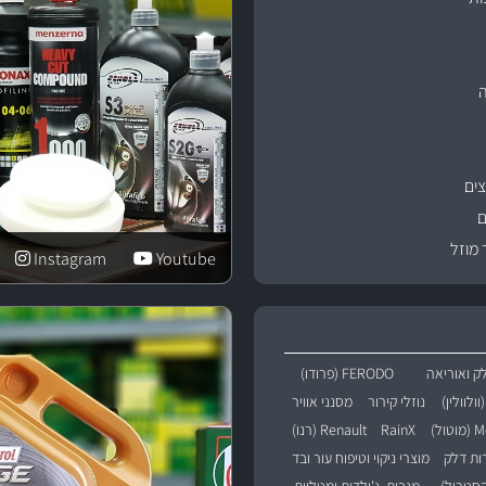
ים
ם
 מוזל
Instagram
Youtube
ק ואוריאה
FERODO (פרודו)
נוזלי קירור
מסנני אוויר
טול)
RainX
Renault (רנו)
רות דלק
מוצרי ניקוי וטיפוח עור ובד