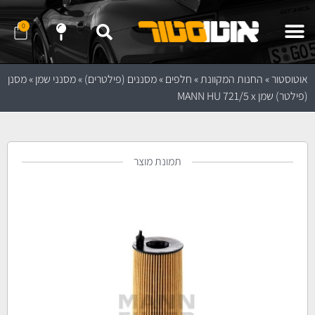
0
שלח לנו הודעה ב- WhatApp
שלח לנו הודעה ב- Telegram
נווט לחנות באמצעות Waze
נווט לחנות באמצעות Google Maps
אוטוסטור
»
החנות המקוונת
»
חלפים
»
מסננים (פילטרים)
»
מסנני שמן
»
מסנן
(פילטר) שמן MANN HU 721/5 x
תמונת מוצר