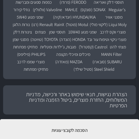
תוספי דלק ואוריאה
FERODO (פרודו)
כפפות ספוגים ומברשות
Meguiar's
SONAX (סונקס)
MAHLE
Valvoline (וולוולין)
נוזלי קירור
מסנני אוויר
HYUNDAI/KIA (יונדאי\קיה)
שמני מנוע 5W40
Liqui Moly (ליקווי מולי)
Motul (מוטול)
RainX
Renault (רנו)
נורות הלוגן
מוצרי ווקס לרכב
שמני מנוע 10W40
תוספי שמן
מצתים
צינורות דלק
מוצרי ניקוי וטיפוח עור ובד
HONDA (הונדה)
TOYOTA (טויוטה)
מסנני שמן
מצתי להט
Castrol (קסטרול)
מגבות, ג'ילדות ומטליות
מחזיקי מפתחות
MANN Filter
מיכלים ומיכלי הקצפה
PHILIPS (פיליפס)
SUBARU (סובארו)
MAZDA (מאזדה)
מוצרי שמפו לרכב
Steel Shield (סטיל שילד)
מחזיקי מפתחות
הצהרת נגישות, תנאי שימוש באתר ורכישה, מדניות
המשלוחים, החזרת מוצרים, ביטול הזמנה ומדניות
הפרטיות
הסכמה לקובצי עוגיות