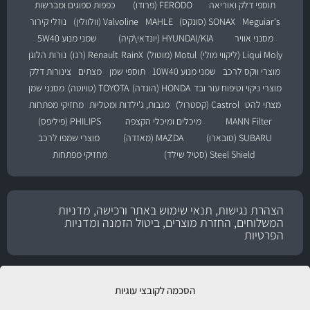
תוספי דלק ואוריאה
FERODO (פרודו)
כפפות ספוגים ומברשות
Meguiar's
SONAX (סונקס)
MAHLE
Valvoline (וולוולין)
נוזלי קירור
מסנני אוויר
HYUNDAI/KIA (יונדאי\קיה)
שמני מנוע 5W40
Liqui Moly (ליקווי מולי)
Motul (מוטול)
RainX
Renault (רנו)
נורות הלוגן
מוצרי ווקס לרכב
שמני מנוע 10W40
תוספי שמן
מצתים
צינורות דלק
מוצרי ניקוי וטיפוח עור ובד
HONDA (הונדה)
TOYOTA (טויוטה)
מסנני שמן
מצתי להט
Castrol (קסטרול)
מגבות, ג'ילדות ומטליות
מחזיקי מפתחות
MANN Filter
מיכלים ומיכלי הקצפה
PHILIPS (פיליפס)
SUBARU (סובארו)
MAZDA (מאזדה)
מוצרי שמפו לרכב
Steel Shield (סטיל שילד)
מחזיקי מפתחות
הצהרת נגישות, תנאי שימוש באתר ורכישה, מדניות
המשלוחים, החזרת מוצרים, ביטול הזמנה ומדניות
הפרטיות
הסכמה לקובצי עוגיות