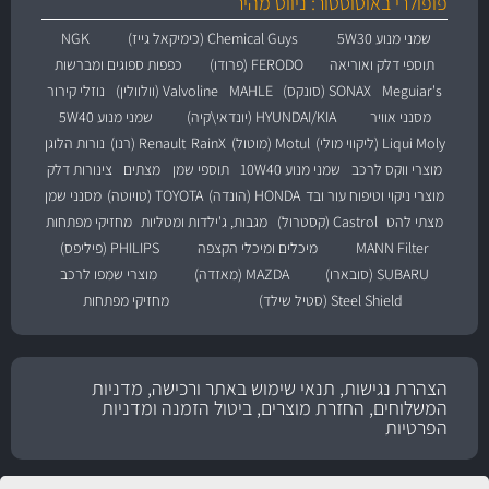
פופולרי באוטוסטור: ניווט מהיר
שמני מנוע 5W30
Chemical Guys (כימיקאל גייז)
NGK
תוספי דלק ואוריאה
FERODO (פרודו)
כפפות ספוגים ומברשות
Meguiar's
SONAX (סונקס)
MAHLE
Valvoline (וולוולין)
נוזלי קירור
מסנני אוויר
HYUNDAI/KIA (יונדאי\קיה)
שמני מנוע 5W40
Liqui Moly (ליקווי מולי)
Motul (מוטול)
RainX
Renault (רנו)
נורות הלוגן
מוצרי ווקס לרכב
שמני מנוע 10W40
תוספי שמן
מצתים
צינורות דלק
מוצרי ניקוי וטיפוח עור ובד
HONDA (הונדה)
TOYOTA (טויוטה)
מסנני שמן
מצתי להט
Castrol (קסטרול)
מגבות, ג'ילדות ומטליות
מחזיקי מפתחות
MANN Filter
מיכלים ומיכלי הקצפה
PHILIPS (פיליפס)
SUBARU (סובארו)
MAZDA (מאזדה)
מוצרי שמפו לרכב
Steel Shield (סטיל שילד)
מחזיקי מפתחות
הצהרת נגישות, תנאי שימוש באתר ורכישה, מדניות
המשלוחים, החזרת מוצרים, ביטול הזמנה ומדניות
הפרטיות