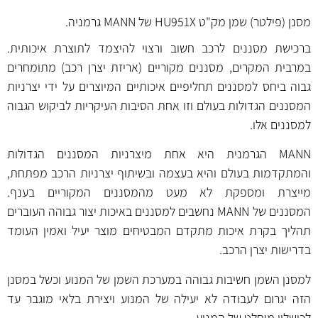
מסנן (פילטר) שמן מק"ט HU951X של MANN גרמניה.
ברכישת מסננים לרכב חשוב ורצוי להיצמד לתוצרת איכותית.
במרבית המקרים, מסננים מקוריים (אריזת יצרן רכב) מתומחרים
גבוה ביחס למסננים תחליפיים איכותיים המיוצרים על ידי יצרניות
המסננים הגדולות בעולם וזו אחת הסיבות העיקריות לביקוש הגבוה
למסננים אלו.
MANN הגרמנית היא אחת מיצרניות המסננים הגדולות
והמתקדמות בעולם והיא בעצמה ובשיתוף יצרניות הרכב מפתחת,
מייצרת ומספקת לא מעט מהמסננים המקוריים בענף.
המסננים של MANN נחשבים למסננים באיכות יצור גבוהה העוברים
תהליך בקרת איכות מתקדם המבטיחים מוצר יעיל ואמין העומד
בדרישות יצרן הרכב.
למסנן השמן חשיבות גבוהה במערכת השמן של המנוע וכשל במסנן
הזה יגרום לעבודה לא יעילה של המנוע ויצירת בלאי מוגבר עד
לכישלון מוחלט של המנוע.