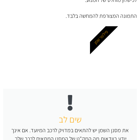
התמונה המצורפת להמחשה בלבד.
פילטר שמן
שים לב
את מסנן השמן יש להתאים במדויק לרכב המיועד. אם אינך
יודע בוודאות מה המק"ט של המסנן המתאים לרכב שלך,