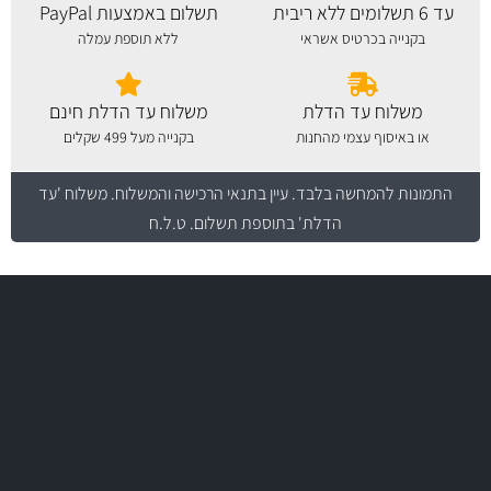
עד 6 תשלומים ללא ריבית
תשלום באמצעות PayPal
בקנייה בכרטיס אשראי
ללא תוספת עמלה
משלוח עד הדלת
משלוח עד הדלת חינם
או באיסוף עצמי מהחנות
בקנייה מעל 499 שקלים
התמונות להמחשה בלבד.
עיין בתנאי הרכישה והמשלוח
. משלוח 'עד
הדלת' בתוספת תשלום. ט.ל.ח
משלוח מהיר
באמצעות צ'יטה
משלוחים