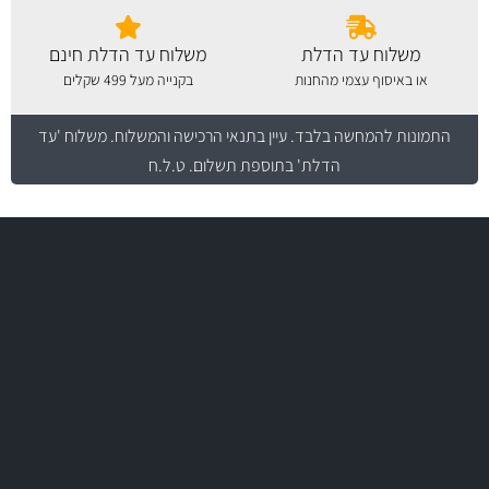
משלוח עד הדלת
משלוח עד הדלת חינם
או באיסוף עצמי מהחנות
בקנייה מעל 499 שקלים
התמונות להמחשה בלבד.
עיין בתנאי הרכישה והמשלוח
. משלוח 'עד
הדלת' בתוספת תשלום. ט.ל.ח
משלוח מהיר
באמצעות צ'יטה
משלוחים
יותר מ- 500 מסנני שמן, אוויר, דלק וקבינה