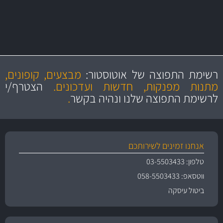
מחלקת המסננים שלנו עשירה וכוללת מסננים מקוריים ומסננים של MANN
ו- MAHLE גרמניה
מקצועיות
מחירים
הוגנים
ושירות מצויין
רשימת התפוצה של אוטוסטור:
מבצעים, קופונים,
והיצע מוצרים איכותי
מתנות מפנקות, חדשות ועדכונים.
הצטרף/י
לרשימת התפוצה שלנו ונהיה בקשר
.
אנחנו זמינים לשירותכם
טלפון: 03-5503433
ווטסאפ: 058-5503433
ביטול עיסקה