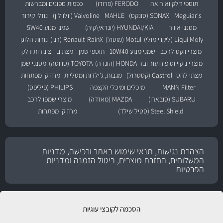
תוספי דלק ואוריאה
FERODO (פרודו)
כפפות ספוגים ומברשות
Meguiar's
SONAX (סונקס)
MAHLE
Valvoline (וולוולין)
נוזלי קירור
מסנני אוויר
HYUNDAI/KIA (יונדאי\קיה)
שמני מנוע 5W40
Liqui Moly (ליקווי מולי)
Motul (מוטול)
RainX
Renault (רנו)
נורות הלוגן
מוצרי ווקס לרכב
שמני מנוע 10W40
תוספי שמן
מצתים
צינורות דלק
מוצרי ניקוי וטיפוח עור ובד
HONDA (הונדה)
TOYOTA (טויוטה)
מסנני שמן
מצתי להט
Castrol (קסטרול)
מגבות, ג'ילדות ומטליות
מחזיקי מפתחות
MANN Filter
מיכלים ומיכלי הקצפה
PHILIPS (פיליפס)
SUBARU (סובארו)
MAZDA (מאזדה)
מוצרי שמפו לרכב
Steel Shield (סטיל שילד)
מחזיקי מפתחות
הצהרת נגישות, תנאי שימוש באתר ורכישה, מדניות
המשלוחים, החזרת מוצרים, ביטול הזמנה ומדניות
הפרטיות
הסכמה לקובצי עוגיות