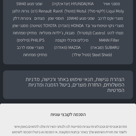
מסנני אוויר
HYUNDAI/KIA (יונדאי\קיה)
שמני מנוע 5W40
Liqui Moly (ליקווי מולי)
Motul (מוטול)
RainX
Renault (רנו)
נורות הלוגן
מוצרי ווקס לרכב
שמני מנוע 10W40
תוספי שמן
מצתים
צינורות דלק
מוצרי ניקוי וטיפוח עור ובד
HONDA (הונדה)
TOYOTA (טויוטה)
מסנני שמן
מצתי להט
Castrol (קסטרול)
מגבות, ג'ילדות ומטליות
מחזיקי מפתחות
MANN Filter
מיכלים ומיכלי הקצפה
PHILIPS (פיליפס)
SUBARU (סובארו)
MAZDA (מאזדה)
מוצרי שמפו לרכב
Steel Shield (סטיל שילד)
מחזיקי מפתחות
הצהרת נגישות, תנאי שימוש באתר ורכישה, מדניות
המשלוחים, החזרת מוצרים, ביטול הזמנה ומדניות
הפרטיות
הסכמה לקובצי עוגיות
מזהים אנונימיים וטכנולוגיות עוגיות מסייעות לנו ולנותני השירות שלנו להתאים באופן אישי
ולשפר את חוויית השימוש שלך באתר ובחנות המקוונת. אי הסכמה או ביטול הסכמה לשימוש