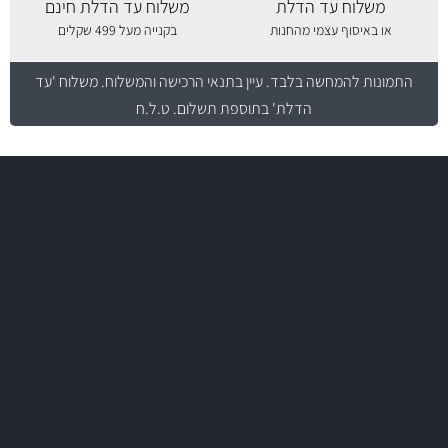
משלוח עד הדלת
משלוח עד הדלת חינם
או באיסוף עצמי מהחנות
בקנייה מעל 499 שקלים
התמונות להמחשה בלבד.
עיין בתנאי הרכישה והמשלוח
. משלוח 'עד
הדלת' בתוספת תשלום. ט.ל.ח
משלוח מהיר
באמצעות צ'יטה
משלוחים
יותר מ- 500 מסנני שמן, אוויר, דלק וקבינה
מחלקת המסננים שלנו עשירה וכוללת מסננים מקוריים ומסננים של MANN
ו- MAHLE גרמניה