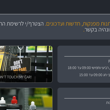
מקצועיות
ושירות מצויין
תנות מפנקות, חדשות ועדכונים.
הצטרף/י לרשימת התפ
והי
ונהיה בקשר
.
וחמישי 09:00 עד 18:00
 עד 15:00
!DON'T TOUCH MY CAR
ות