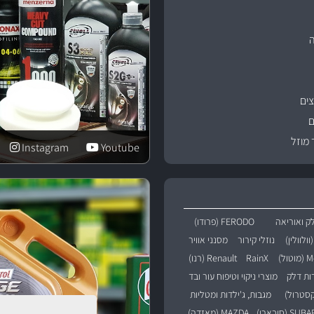
ים
ם
 מוזל
Instagram
Youtube
ק ואוריאה
FERODO (פרודו)
נוזלי קירור
מסנני אוויר
טול)
RainX
Renault (רנו)
רות דלק
מוצרי ניקוי וטיפוח עור ובד
מגבות, ג'ילדות ומטליות
SU (סובארו)
MAZDA (מאזדה)