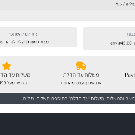
פילטר) שמן
בונה
עזור לנו להשתפר
מצאת טעות? שלח לנו הודעה
ר
45.00
₪
/err
משלוח עד הדלת
משלוח עד הדל
או באיסוף עצמי מהחנות
בקנייה מעל 499 שקלים
כישה והמשלוח
. משלוח 'עד הדלת' בתוספת תשלום. ט.ל.ח