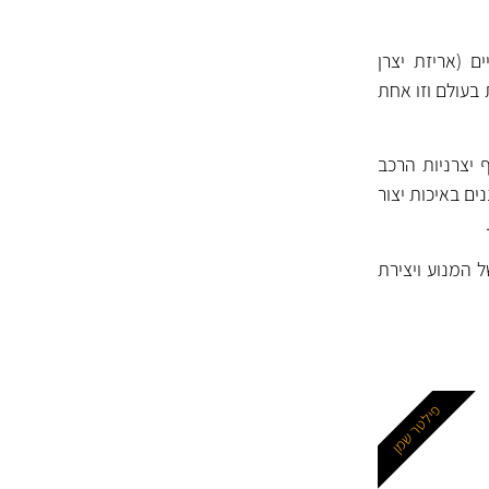
ם (אריזת יצרן
 בעולם וזו אחת
 יצרניות הרכב
 בענף. המסננים של MANN נחשבים למסננים באיכות יצור
 המנוע ויצירת
פילטר שמן