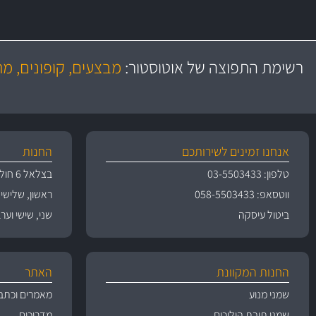
משלוח מהיר
באמצעות צ'יטה
רשימת התפוצה של אוטוסטור:
מבצעים, קופונים, מ
משלוחים
אנחנו זמינים לשירותכם
החנות
טלפון: 03-5503433
בצלאל 6 חולון
ווטסאפ: 058-5503433
ראשון, שלישי, רביעי 
ביטול עיסקה
שני, שישי וערבי חג 09:00
החנות המקוונת
האתר
שמני מנוע
מאמרים וכתב
שמני תיבת הילוכים
מדריכים