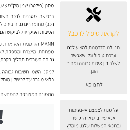
מסנן (פילטר) שמן מק"ט W7023 של MANN גרמניה.
ברכישת מסננים לרכב חשוב 
רכב) מתומחרים גבוה ביחס למס
לקראת טיפול לרכב?
הסיבות העיקריות לביקוש הגב
MANN הגרמנית היא אח
תנו לנו הזדמנות להציע לכם
ערכת טיפול וגלו שאפשר
גבוהה העוברים תהליך בקרת א
לשלב בין איכות גבוהה ומחיר
הוגן!
למסנן השמן חשיבות גבוהה ב
בלאי מוגבר עד לכישלון מוחל
לחצו כאן
התמונה המצורפת להמחשה ב
על מנת לצמצם אי-נעימות
אנא עיין
בתנאי הרכישה
ובתנאי המשלוח
שלנו. מומלץ