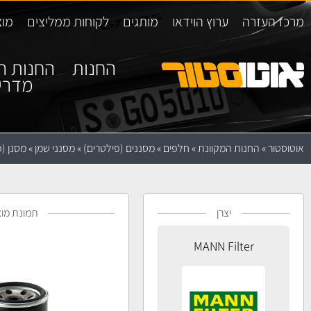
מרכז העזרה
ערוץ הוידאו
מותגים
לקוחות ממליצים
מוצ
החנות
החנות ה
מדרי
אוטוסטור
»
החנות המקוונת
»
חלפים
»
מסננים (פילטרים)
»
מסנני שמן
»
מסנן (פילטר
יצרן
תמונת מוצ
MANN Filter