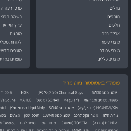
נוזלים
מרכז העזרה
תוספים
רשימת תפוצה
חלפים
ערוץ הוידאו
אביזרי רכב
מותגים
מוצרי טיפוח
לקוחות ממליצ
מוצרי עבודה
מוצרים חדשי
מוצרים כללים
מוצרים במחיר
פופולרי באוטוסטור: ניווט מהיר
שמני מנוע 5W30
Chemical Guys (כימיקאל גייז)
NGK
תוספי דל
כפפות ספוגים ומברשות
Meguiar's
SONAX (סונקס)
MAHLE
Valvoline (וולוולין)
HYUNDAI/KIA (יונדאי\קיה)
שמני מנוע 5W40
Liqui Moly (ליקווי מולי)
Motul (מו
נורות הלוגן
מוצרי ווקס לרכב
שמני מנוע 10W40
תוספי שמן
מצתים
צינו
HONDA (הונדה)
TOYOTA (טויוטה)
מסנני שמן
מצתי להט
Castrol (קסטרול)
מחזיקי מפתחות
MANN Filter
מיכלים ומיכלי הקצפה
PHILIPS (פיליפס)
BARU