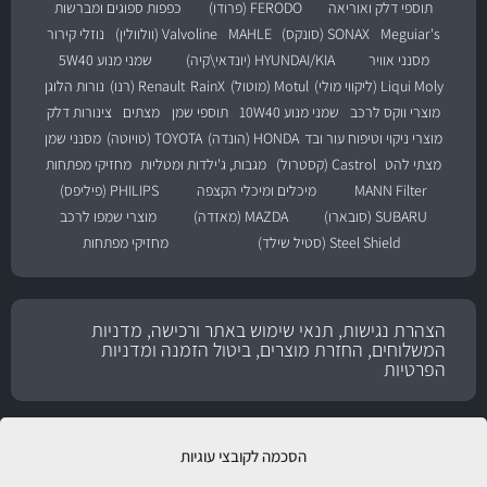
תוספי דלק ואוריאה
FERODO (פרודו)
כפפות ספוגים ומברשות
Meguiar's
SONAX (סונקס)
MAHLE
Valvoline (וולוולין)
נוזלי קירור
מסנני אוויר
HYUNDAI/KIA (יונדאי\קיה)
שמני מנוע 5W40
Liqui Moly (ליקווי מולי)
Motul (מוטול)
RainX
Renault (רנו)
נורות הלוגן
מוצרי ווקס לרכב
שמני מנוע 10W40
תוספי שמן
מצתים
צינורות דלק
מוצרי ניקוי וטיפוח עור ובד
HONDA (הונדה)
TOYOTA (טויוטה)
מסנני שמן
מצתי להט
Castrol (קסטרול)
מגבות, ג'ילדות ומטליות
מחזיקי מפתחות
MANN Filter
מיכלים ומיכלי הקצפה
PHILIPS (פיליפס)
SUBARU (סובארו)
MAZDA (מאזדה)
מוצרי שמפו לרכב
Steel Shield (סטיל שילד)
מחזיקי מפתחות
הצהרת נגישות, תנאי שימוש באתר ורכישה, מדניות
המשלוחים, החזרת מוצרים, ביטול הזמנה ומדניות
הפרטיות
הסכמה לקובצי עוגיות