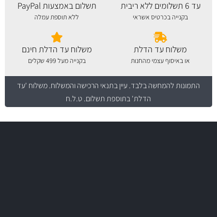
עד 6 תשלומים ללא ריבית
תשלום באמצעות PayPal
בקנייה בכרטיס אשראי
ללא תוספת עמלה
משלוח עד הדלת
משלוח עד הדלת חינם
או באיסוף עצמי מהחנות
בקנייה מעל 499 שקלים
התמונות להמחשה בלבד.
עיין בתנאי הרכישה והמשלוח
. משלוח 'עד
הדלת' בתוספת תשלום. ט.ל.ח
משלוח מהיר
באמצעות צ'יטה
משלוחים