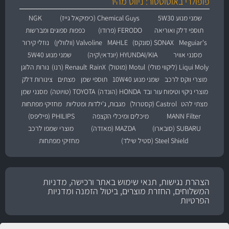
פופולרי באוטוסטור: ניווט מהיר
שמני מנוע 5W30
Chemical Guys (כימיקאל גייז)
NGK
תוספי דלק ואוריאה
FERODO (פרודו)
כפפות ספוגים ומברשות
Meguiar's
SONAX (סונקס)
MAHLE
Valvoline (וולוולין)
נוזלי קירור
מסנני אוויר
HYUNDAI/KIA (יונדאי\קיה)
שמני מנוע 5W40
Liqui Moly (ליקווי מולי)
Motul (מוטול)
RainX
Renault (רנו)
נורות הלוגן
מוצרי ווקס לרכב
שמני מנוע 10W40
תוספי שמן
מצתים
צינורות דלק
מוצרי ניקוי וטיפוח עור ובד
HONDA (הונדה)
TOYOTA (טויוטה)
מסנני שמן
מצתי להט
Castrol (קסטרול)
מגבות, ג'ילדות ומטליות
מחזיקי מפתחות
MANN Filter
מיכלים ומיכלי הקצפה
PHILIPS (פיליפס)
SUBARU (סובארו)
MAZDA (מאזדה)
מוצרי שמפו לרכב
Steel Shield (סטיל שילד)
מחזיקי מפתחות
הצהרת נגישות, תנאי שימוש באתר ורכישה, מדניות
המשלוחים, החזרת מוצרים, ביטול הזמנה ומדניות
הפרטיות