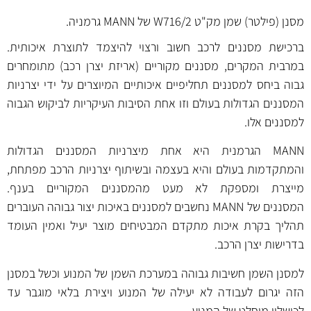
מסנן (פילטר) שמן מק"ט W716/2 של MANN גרמניה.
ברכישת מסננים לרכב חשוב ורצוי להיצמד לתוצרת איכותית.
במרבית המקרים, מסננים מקוריים (אריזת יצרן רכב) מתומחרים
גבוה ביחס למסננים תחליפיים איכותיים המיוצרים על ידי יצרניות
המסננים הגדולות בעולם וזו אחת הסיבות העיקריות לביקוש הגבוה
למסננים אלו.
MANN הגרמנית היא אחת מיצרניות המסננים הגדולות
והמתקדמות בעולם והיא בעצמה ובשיתוף יצרניות הרכב מפתחת,
מייצרת ומספקת לא מעט מהמסננים המקוריים בענף.
המסננים של MANN נחשבים למסננים באיכות יצור גבוהה העוברים
תהליך בקרת איכות מתקדם המבטיחים מוצר יעיל ואמין העומד
בדרישות יצרן הרכב.
למסנן השמן חשיבות גבוהה במערכת השמן של המנוע וכשל במסנן
הזה יגרום לעבודה לא יעילה של המנוע ויצירת בלאי מוגבר עד
לכישלון מוחלט של המנוע.