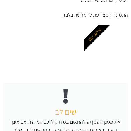
התמונה המצורפת להמחשה בלבד.
פילטר שמן
שים לב
את מסנן השמן יש להתאים במדויק לרכב המיועד. אם אינך
יודע בוודאות מה המק"ט של המסנן המתאים לרכב שלך,