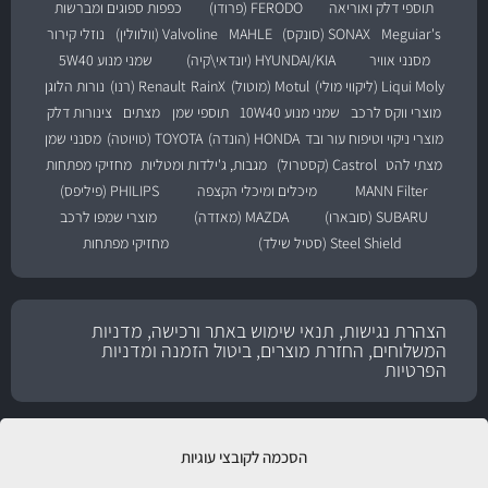
תוספי דלק ואוריאה
FERODO (פרודו)
כפפות ספוגים ומברשות
Meguiar's
SONAX (סונקס)
MAHLE
Valvoline (וולוולין)
נוזלי קירור
מסנני אוויר
HYUNDAI/KIA (יונדאי\קיה)
שמני מנוע 5W40
Liqui Moly (ליקווי מולי)
Motul (מוטול)
RainX
Renault (רנו)
נורות הלוגן
מוצרי ווקס לרכב
שמני מנוע 10W40
תוספי שמן
מצתים
צינורות דלק
מוצרי ניקוי וטיפוח עור ובד
HONDA (הונדה)
TOYOTA (טויוטה)
מסנני שמן
מצתי להט
Castrol (קסטרול)
מגבות, ג'ילדות ומטליות
מחזיקי מפתחות
MANN Filter
מיכלים ומיכלי הקצפה
PHILIPS (פיליפס)
SUBARU (סובארו)
MAZDA (מאזדה)
מוצרי שמפו לרכב
Steel Shield (סטיל שילד)
מחזיקי מפתחות
הצהרת נגישות, תנאי שימוש באתר ורכישה, מדניות
המשלוחים, החזרת מוצרים, ביטול הזמנה ומדניות
הפרטיות
הסכמה לקובצי עוגיות