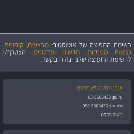
מחלקת המסננים שלנו עשירה וכוללת מסננים מקוריים ומסננים של MANN
ו- MAHLE גרמניה
מקצועיות
מחירים
הוגנים
ושירות מצויין
רשימת התפוצה של אוטוסטור:
מבצעים, קופונים,
והיצע מוצרים איכותי
מתנות מפנקות, חדשות ועדכונים.
הצטרף/י
לרשימת התפוצה שלנו ונהיה בקשר
.
אנחנו זמינים לשירותכם
טלפון: 03-5503433
ווטסאפ: 058-5503433
ביטול עיסקה