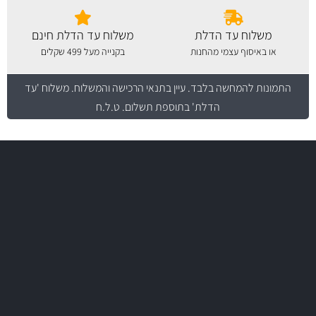
משלוח עד הדלת
משלוח עד הדלת חינם
או באיסוף עצמי מהחנות
בקנייה מעל 499 שקלים
התמונות להמחשה בלבד.
עיין בתנאי הרכישה והמשלוח
. משלוח 'עד
הדלת' בתוספת תשלום. ט.ל.ח
משלוח מהיר
באמצעות צ'יטה
משלוחים
יותר מ- 500 מסנני שמן, אוויר, דלק וקבינה