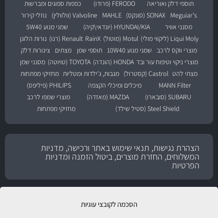
תוספי דלק ואוריאה
FERODO (פרודו)
כפפות ספוגים ומברשות
Meguiar's
SONAX (סונקס)
MAHLE
Valvoline (וולוולין)
נוזלי קירור
מסנני אוויר
HYUNDAI/KIA (יונדאי\קיה)
שמני מנוע 5W40
Liqui Moly (ליקווי מולי)
Motul (מוטול)
RainX
Renault (רנו)
נורות הלוגן
מוצרי ווקס לרכב
שמני מנוע 10W40
תוספי שמן
מצתים
צינורות דלק
מוצרי ניקוי וטיפוח עור ובד
HONDA (הונדה)
TOYOTA (טויוטה)
מסנני שמן
מצתי להט
Castrol (קסטרול)
מגבות, ג'ילדות ומטליות
מחזיקי מפתחות
MANN Filter
מיכלים ומיכלי הקצפה
PHILIPS (פיליפס)
SUBARU (סובארו)
MAZDA (מאזדה)
מוצרי שמפו לרכב
Steel Shield (סטיל שילד)
מחזיקי מפתחות
הצהרת נגישות, תנאי שימוש באתר ורכישה, מדניות
המשלוחים, החזרת מוצרים, ביטול הזמנה ומדניות
הפרטיות
הסכמה לקובצי עוגיות