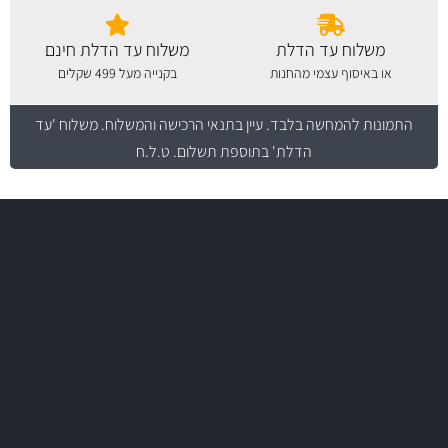
משלוח עד הדלת
משלוח עד הדלת חינם
או באיסוף עצמי מהחנות
בקנייה מעל 499 שקלים
התמונות להמחשה בלבד.
עיין בתנאי הרכישה והמשלוח
. משלוח 'עד
הדלת' בתוספת תשלום. ט.ל.ח
משלוח מהיר
באמצעות צ'יטה
יותר מ- 400 מוצרי טיפוח לרכב
משלוחים
MAN
בקרו במחלקת מוצרי טיפוח הרכב שלנו עם היצע עשיר, מקצועי ועם תגי
מחיר מעולים!