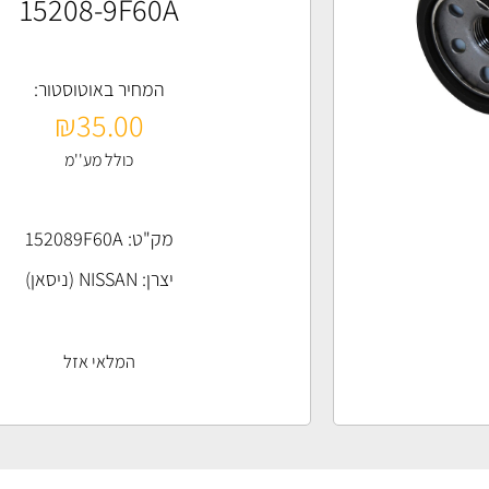
15208-9F60A
המחיר באוטוסטור:
₪
35.00
כולל מע''מ
מק"ט: 152089F60A
יצרן:
NISSAN (ניסאן)
המלאי אזל