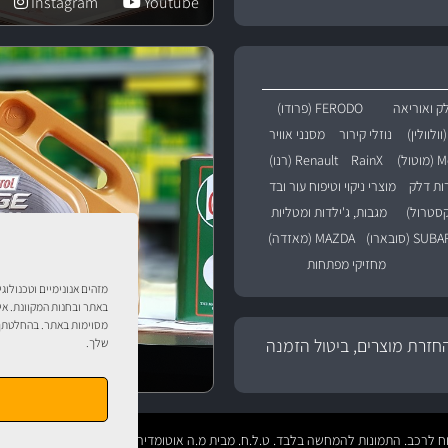
Instagram
Youtube
ק ואוריאה
FERODO (פרודו)
נוזלי קירור
מסנני אוויר
טול)
RainX
Renault (רנו)
רות דלק
מוצרי ניקוי וטיפוח עור ובד
מגבות, ג'ילדות ומטליות
SU (סובארו)
MAZDA (מאזדה)
מחזיקי מפתחות
מזהים אנונימיים וטכנולוג
באתר ובחנות המקוונת. אי
מסוימות באתר. בהחלטתך 
חזרת מוצרים, ביטול הזמנה
שלך.
טיפול לרכב עם אוטוסטו
טיפוח לרכב. התמונות להמחשה בלבד. ט.ל.ח. מבית
מ.ה אוטומדיה.