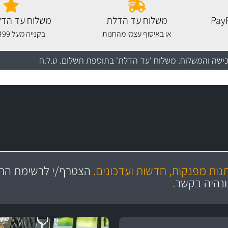
משלוח עד הדלת
משלוח עד הדל
או באיסוף עצמי מהחנות
בקנייה מעל 499 שקלים
כישה והמשלוח
. משלוח 'עד הדלת' בתוספת תשלום. ט.ל.ח
עשרו
יצע עשיר, מקצועי ועם תגי מחיר
סידרנו לכם מחלקת נורות עש
מקצועיות
ושירות מצויין
תנות מפנקות, חדשות ועדכונים.
הצטרף/י לרשימת התפ
והי
ונהיה בקשר
.