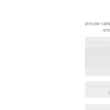
15208-65FXA, 15208-65F0A, 15208-9F ו- 15208-65F01 הינם מסנני שמן זהים
לאי.