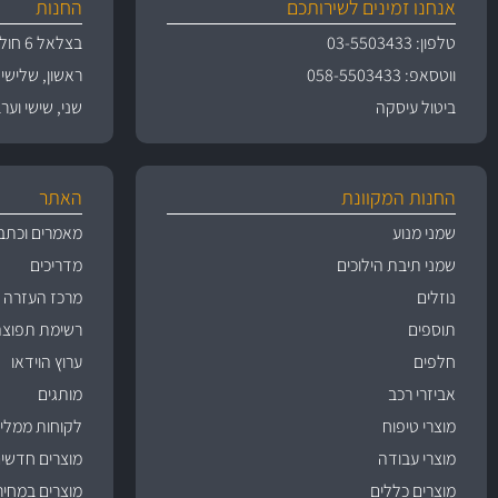
אנחנו זמינים לשירותכם
החנות
טלפון: 03-5503433
בצלאל 6 חולון
ווטסאפ: 058-5503433
ראשון, שלישי, רביעי 
ביטול עיסקה
שני, שישי וערבי חג 09:00
החנות המקוונת
האתר
שמני מנוע
מאמרים וכתב
שמני תיבת הילוכים
מדריכים
נוזלים
מרכז העזרה
תוספים
רשימת תפוצה
חלפים
ערוץ הוידאו
אביזרי רכב
מותגים
מוצרי טיפוח
לקוחות ממליצ
מוצרי עבודה
מוצרים חדשי
מוצרים כללים
מוצרים במחיר