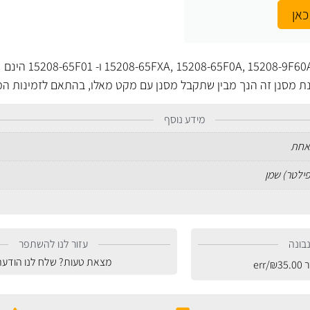
כאן
שים לב: מסנני שמן מקטים: 60A
נת מסנן זה הנך מבין שתקבל מסנן עם מקט מאלו, בהתאם לזמינות המ
מידע נוסף
אחת
פילטר) שמן
בונה
עזור לנו להשתפר
מצאת טעות? שלח לנו הודעה
ר
35.00
₪
/err