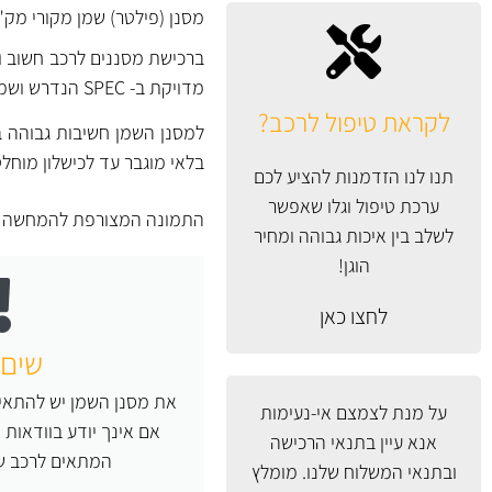
מסנן (פילטר) שמן מקורי מק"ט 152089F60A של ני
ברכישת מסננים לרכב חשוב ור
מדויקת ב- SPEC הנדרש ושמירה על מקוריות הרכב לאורך שנים.
לקראת טיפול לרכב?
למסנן השמן חשיבות גבוהה ב
בלאי מוגבר עד לכישלון מוחל
תנו לנו הזדמנות להציע לכם
ערכת טיפול וגלו שאפשר
התמונה המצורפת להמחשה בלב
לשלב בין איכות גבוהה ומחיר
הוגן!
לחצו כאן
שים 
את מסנן השמן יש להתאים
על מנת לצמצם אי-נעימות
אם אינך יודע בוודאות
אנא עיין
בתנאי הרכישה
המתאים לרכב של
ובתנאי המשלוח
שלנו. מומלץ