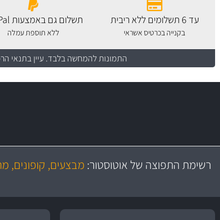
עד 6 תשלומים ללא ריבית
תשלום גם באמצעות PayPal
בקנייה בכרטיס אשראי
ללא תוספת עמלה
התמונות להמחשה בלבד.
עיין בתנאי הר
יותר מ- 400 מוצרי טיפוח לרכב
מחלקת המסננים שלנו עשירה וכוללת מסננים מקוריים ומסננים של MANN ו- MAHLE
בקרו במחלקת מוצרי טיפוח הרכב שלנו עם ה
משלוח מהיר
מעולים!
באמצעות צ'יטה
רשימת התפוצה של אוטוסטור:
מבצעים, קופונים, מ
משלוחים