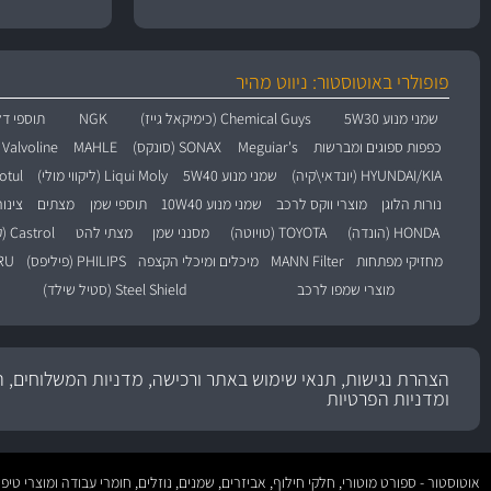
פופולרי באוטוסטור: ניווט מהיר
שמני מנוע 5W30
Chemical Guys (כימיקאל גייז)
NGK
תוספי דל
כפפות ספוגים ומברשות
Meguiar's
SONAX (סונקס)
MAHLE
Valvoline (וולוולין)
HYUNDAI/KIA (יונדאי\קיה)
שמני מנוע 5W40
Liqui Moly (ליקווי מולי)
Motul (מו
נורות הלוגן
מוצרי ווקס לרכב
שמני מנוע 10W40
תוספי שמן
מצתים
צינו
HONDA (הונדה)
TOYOTA (טויוטה)
מסנני שמן
מצתי להט
Castrol (קסטרול)
מחזיקי מפתחות
MANN Filter
מיכלים ומיכלי הקצפה
PHILIPS (פיליפס)
BARU
מוצרי שמפו לרכב
Steel Shield (סטיל שילד)
הצהרת נגישות, תנאי שימוש באתר ורכישה, מדניות המשלוחים, ה
ומדניות הפרטיות
אוטוסטור - ספורט מוטורי, חלקי חילוף, אביזרים, שמנים, נוזלים, חומרי עבודה ומוצרי 