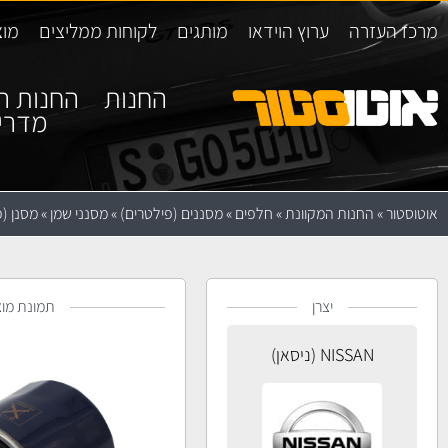
מרכז העזרה
ערוץ הוידאו
מותגים
לקוחות ממליצים
מוצ
החנות
החנות ה
מדרי
אוטוסטור
»
החנות המקוונת
»
חלפים
»
מסננים (פילטרים)
»
מסנני שמן
»
מסנן (פילטר) 
יצרן
תמונת מוצ
NISSAN (ניסאן)