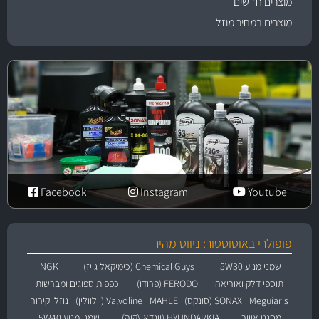
מוצרים חדשים
מוצרים במחיר מוזל
Facebook
Instagram
Youtube
פופולרי באוטוסטור: ניווט מהיר
שמני מנוע 5W30
Chemical Guys (כימיקאל גייז)
NGK
תוספי דלק ואוריאה
FERODO (פרודו)
כפפות ספוגים ומברשות
Meguiar's
SONAX (סונקס)
MAHLE
Valvoline (וולוולין)
נוזלי קירור
מסנני אוויר
HYUNDAI/KIA (יונדאי\קיה)
שמני מנוע 5W40