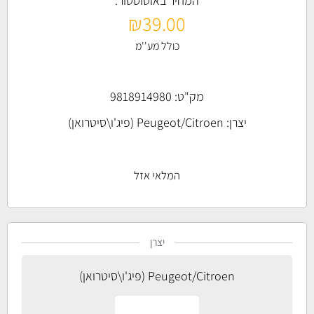
המחיר באוטוסטור:
₪
39.00
כולל מע''מ
מק"ט: 9818914980
יצרן:
Peugeot/Citroen (פיג'ו\סיטרואן)
המלאי אזל
יצרן
Peugeot/Citroen (פיג'ו\סיטרואן)