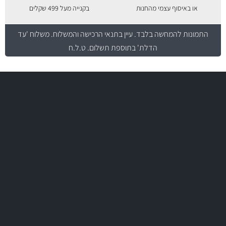
או באיסוף עצמי מהחנות
בקנייה מעל 499 שקלים
התמונות להמחשה בלבד.
עיין בתנאי הרכישה והמשלוח
. משלוח 'עד
הדלת' בתוספת תשלום. ט.ל.ח
משלוח מהיר
באמצעות צ'יטה
משלוחים
יותר מ- 500 מסנני שמן, אוויר, דלק וקבינה
מחלקת המסננים שלנו עשירה וכוללת מסננים מקוריים ומסננים של MANN
ו- MAHLE גרמניה