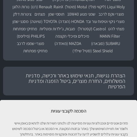
Liqui Moly (ליקווי מולי)
Motul (מוטול)
RainX
Renault (רנו)
נורות הלוגן
מוצרי ווקס לרכב
שמני מנוע 10W40
תוספי שמן
מצתים
צינורות דלק
מוצרי ניקוי וטיפוח עור ובד
HONDA (הונדה)
TOYOTA (טויוטה)
מסנני שמן
מצתי להט
Castrol (קסטרול)
מגבות, ג'ילדות ומטליות
מחזיקי מפתחות
MANN Filter
מיכלים ומיכלי הקצפה
PHILIPS (פיליפס)
SUBARU (סובארו)
MAZDA (מאזדה)
מוצרי שמפו לרכב
Steel Shield (סטיל שילד)
מחזיקי מפתחות
הצהרת נגישות, תנאי שימוש באתר ורכישה, מדניות
המשלוחים, החזרת מוצרים, ביטול הזמנה ומדניות
הפרטיות
הסכמה לקובצי עוגיות
מזהים אנונימיים וטכנולוגיות עוגיות מסייעות לנו ולנותני השירות שלנו להתאים באופן אישי
ולשפר את חוויית השימוש שלך באתר ובחנות המקוונת. אי הסכמה או ביטול הסכמה לשימוש
בקבצי עוגיות עלולים להשפיע לרעה על תכונות ופונקציות מסוימות באתר. בהחלטתך