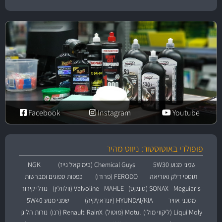
Facebook
Instagram
Youtube
פופולרי באוטוסטור: ניווט מהיר
שמני מנוע 5W30
Chemical Guys (כימיקאל גייז)
NGK
תוספי דלק ואוריאה
FERODO (פרודו)
כפפות ספוגים ומברשות
Meguiar's
SONAX (סונקס)
MAHLE
Valvoline (וולוולין)
נוזלי קירור
מסנני אוויר
HYUNDAI/KIA (יונדאי\קיה)
שמני מנוע 5W40
Liqui Moly (ליקווי מולי)
Motul (מוטול)
RainX
Renault (רנו)
נורות הלוגן