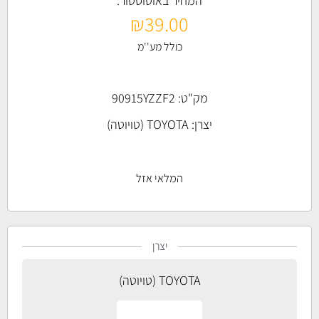
המחיר באוטוסטור:
₪
39.00
כולל מע''מ
מק"ט: 90915YZZF2
יצרן:
TOYOTA (טויוטה)
המלאי אזל
יצרן
TOYOTA (טויוטה)