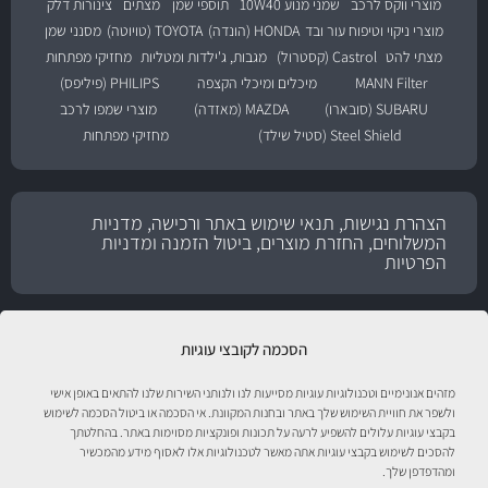
מוצרי ווקס לרכב
שמני מנוע 10W40
תוספי שמן
מצתים
צינורות דלק
מוצרי ניקוי וטיפוח עור ובד
HONDA (הונדה)
TOYOTA (טויוטה)
מסנני שמן
מצתי להט
Castrol (קסטרול)
מגבות, ג'ילדות ומטליות
מחזיקי מפתחות
MANN Filter
מיכלים ומיכלי הקצפה
PHILIPS (פיליפס)
SUBARU (סובארו)
MAZDA (מאזדה)
מוצרי שמפו לרכב
Steel Shield (סטיל שילד)
מחזיקי מפתחות
הצהרת נגישות, תנאי שימוש באתר ורכישה, מדניות
המשלוחים, החזרת מוצרים, ביטול הזמנה ומדניות
הפרטיות
הסכמה לקובצי עוגיות
מזהים אנונימיים וטכנולוגיות עוגיות מסייעות לנו ולנותני השירות שלנו להתאים באופן אישי
ולשפר את חוויית השימוש שלך באתר ובחנות המקוונת. אי הסכמה או ביטול הסכמה לשימוש
בקבצי עוגיות עלולים להשפיע לרעה על תכונות ופונקציות מסוימות באתר. בהחלטתך
להסכים לשימוש בקבצי עוגיות אתה מאשר לטכנולוגיות אלו לאסוף מידע מהמכשיר
ומהדפדפן שלך.
טיפול לרכב עם אוטוסטור!