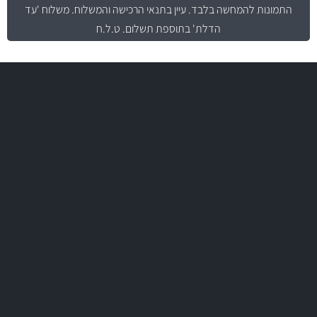
התמונות להמחשה בלבד.
עיין בתנאי הרכישה והמשלוח
. משלוח 'עד
הדלת' בתוספת תשלום. ט.ל.ח
משלוח מהיר
באמצעות צ'יטה
משלוחים
יותר מ- 400 מוצרי טיפוח לרכב
MAN
בקרו במחלקת מוצרי טיפוח הרכב שלנו עם היצע עשיר, מקצועי ועם תגי
מחיר מעולים!