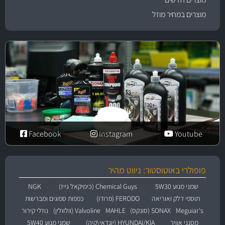
מוצרים במחיר מוזל
Facebook
Instagram
Youtube
פופולרי באוטוסטור: ניווט מהיר
שמני מנוע 5W30
Chemical Guys (כימיקאל גייז)
NGK
תוספי דלק ואוריאה
FERODO (פרודו)
כפפות ספוגים ומברשות
Meguiar's
SONAX (סונקס)
MAHLE
Valvoline (וולוולין)
נוזלי קירור
מסנני אוויר
HYUNDAI/KIA (יונדאי\קיה)
שמני מנוע 5W40