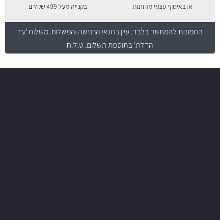
או באיסוף עצמי מהחנות
בקנייה מעל 499 שקלים
התמונות להמחשה בלבד.
עיין בתנאי הרכישה והמשלוח
. משלוח 'עד
הדלת' בתוספת תשלום. ט.ל.ח
משלוח מהיר
באמצעות צ'יטה
משלוחים
יותר מ- 500 מסנני שמן, אוויר, דלק וקבינה
מחלקת המסננים שלנו עשירה וכוללת מסננים מקוריים ומסננים של MANN
ו- MAHLE גרמניה