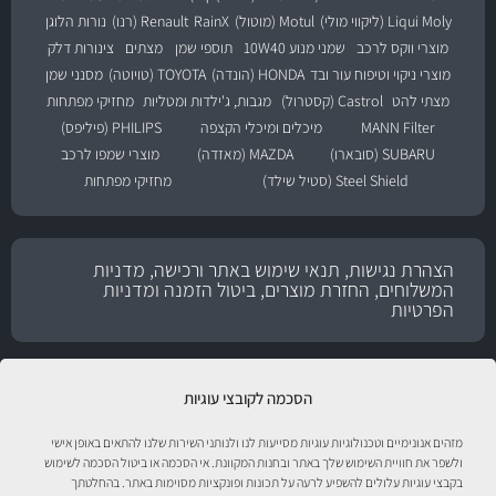
Liqui Moly (ליקווי מולי)
Motul (מוטול)
RainX
Renault (רנו)
נורות הלוגן
מוצרי ווקס לרכב
שמני מנוע 10W40
תוספי שמן
מצתים
צינורות דלק
מוצרי ניקוי וטיפוח עור ובד
HONDA (הונדה)
TOYOTA (טויוטה)
מסנני שמן
מצתי להט
Castrol (קסטרול)
מגבות, ג'ילדות ומטליות
מחזיקי מפתחות
MANN Filter
מיכלים ומיכלי הקצפה
PHILIPS (פיליפס)
SUBARU (סובארו)
MAZDA (מאזדה)
מוצרי שמפו לרכב
Steel Shield (סטיל שילד)
מחזיקי מפתחות
הצהרת נגישות, תנאי שימוש באתר ורכישה, מדניות
המשלוחים, החזרת מוצרים, ביטול הזמנה ומדניות
הפרטיות
הסכמה לקובצי עוגיות
מזהים אנונימיים וטכנולוגיות עוגיות מסייעות לנו ולנותני השירות שלנו להתאים באופן אישי
ולשפר את חוויית השימוש שלך באתר ובחנות המקוונת. אי הסכמה או ביטול הסכמה לשימוש
בקבצי עוגיות עלולים להשפיע לרעה על תכונות ופונקציות מסוימות באתר. בהחלטתך