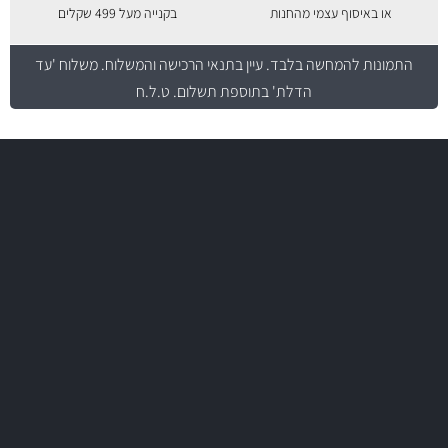
או באיסוף עצמי מהחנות
בקנייה מעל 499 שקלים
התמונות להמחשה בלבד.
עיין בתנאי הרכישה והמשלוח
. משלוח 'עד
הדלת' בתוספת תשלום. ט.ל.ח
משלוח מהיר
באמצעות צ'יטה
משלוחים
יותר מ- 500 מסנני שמן, אוויר, דלק וקבינה
מחלקת המסננים שלנו עשירה וכוללת מסננים מקוריים ומסננים של MANN
ו- MAHLE גרמניה