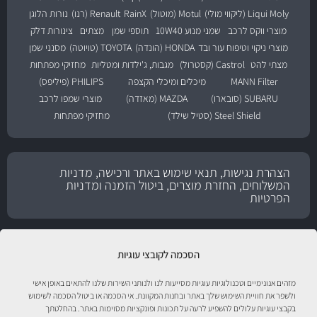
Liqui Moly (ליקווי מולי)
Motul (מוטול)
RainX
Renault (רנו)
נורות הלוגן
מוצרי ווקס לרכב
שמני מנוע 10W40
תוספי שמן
מצתים
צינורות דלק
מוצרי ניקוי וטיפוח עור ובד
HONDA (הונדה)
TOYOTA (טויוטה)
מסנני שמן
מצתי להט
Castrol (קסטרול)
מגבות, ג'ילדות ומטליות
מחזיקי מפתחות
MANN Filter
מיכלים ומיכלי הקצפה
PHILIPS (פיליפס)
SUBARU (סובארו)
MAZDA (מאזדה)
מוצרי שמפו לרכב
Steel Shield (סטיל שילד)
מחזיקי מפתחות
הצהרת נגישות, תנאי שימוש באתר ורכישה, מדניות
המשלוחים, החזרת מוצרים, ביטול הזמנה ומדניות
הפרטיות
הסכמה לקובצי עוגיות
מזהים אנונימיים וטכנולוגיות עוגיות מסייעות לנו ולנותני השירות שלנו להתאים באופן אישי
ולשפר את חוויית השימוש שלך באתר ובחנות המקוונת. אי הסכמה או ביטול הסכמה לשימוש
בקבצי עוגיות עלולים להשפיע לרעה על תכונות ופונקציות מסוימות באתר. בהחלטתך