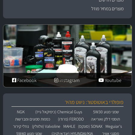
מוצרים במחיר מוזל
Facebook
Instagram
Youtube
פופולרי באוטוסטור: ניווט מהיר
שמני מנוע 5W30
Chemical Guys (כימיקאל גייז)
NGK
תוספי דלק ואוריאה
FERODO (פרודו)
כפפות ספוגים ומברשות
Meguiar's
SONAX (סונקס)
MAHLE
Valvoline (וולוולין)
נוזלי קירור
מסנני אוויר
HYUNDAI/KIA (יונדאי\קיה)
שמני מנוע 5W40